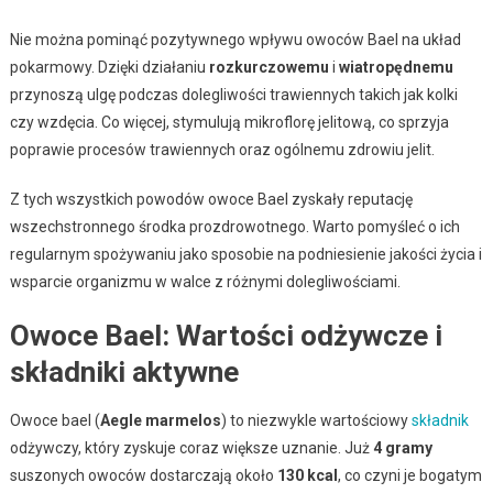
Nie można pominąć pozytywnego wpływu owoców Bael na układ
pokarmowy. Dzięki działaniu
rozkurczowemu
i
wiatropędnemu
przynoszą ulgę podczas dolegliwości trawiennych takich jak kolki
czy wzdęcia. Co więcej, stymulują mikroflorę jelitową, co sprzyja
poprawie procesów trawiennych oraz ogólnemu zdrowiu jelit.
Z tych wszystkich powodów owoce Bael zyskały reputację
wszechstronnego środka prozdrowotnego. Warto pomyśleć o ich
regularnym spożywaniu jako sposobie na podniesienie jakości życia i
wsparcie organizmu w walce z różnymi dolegliwościami.
Owoce Bael: Wartości odżywcze i
składniki aktywne
Owoce bael (
Aegle marmelos
) to niezwykle wartościowy
składnik
odżywczy, który zyskuje coraz większe uznanie. Już
4 gramy
suszonych owoców dostarczają około
130 kcal
, co czyni je bogatym