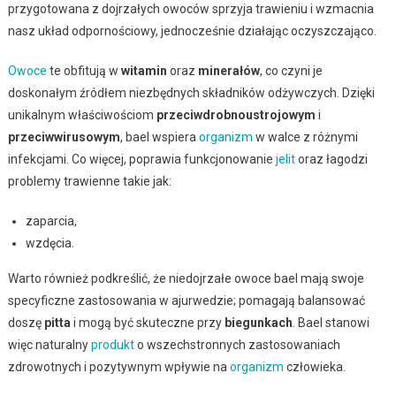
przygotowana z dojrzałych owoców sprzyja trawieniu i wzmacnia
nasz układ odpornościowy, jednocześnie działając oczyszczająco.
Owoce
te obfitują w
witamin
oraz
minerałów
, co czyni je
doskonałym źródłem niezbędnych składników odżywczych. Dzięki
unikalnym właściwościom
przeciwdrobnoustrojowym
i
przeciwwirusowym
, bael wspiera
organizm
w walce z różnymi
infekcjami. Co więcej, poprawia funkcjonowanie
jelit
oraz łagodzi
problemy trawienne takie jak:
zaparcia,
wzdęcia.
Warto również podkreślić, że niedojrzałe owoce bael mają swoje
specyficzne zastosowania w ajurwedzie; pomagają balansować
doszę
pitta
i mogą być skuteczne przy
biegunkach
. Bael stanowi
więc naturalny
produkt
o wszechstronnych zastosowaniach
zdrowotnych i pozytywnym wpływie na
organizm
człowieka.