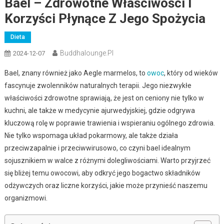
Bael – Zdrowotne Właściwości I
Korzyści Płynące Z Jego Spożycia
Dieta
Buddhalounge.pl
2024-12-07
Bael, znany również jako Aegle marmelos, to
owoc
, który od wieków
fascynuje zwolenników naturalnych terapii. Jego niezwykłe
właściwości zdrowotne sprawiają, że jest on ceniony nie tylko w
kuchni, ale także w medycynie ajurwedyjskiej, gdzie odgrywa
kluczową rolę w poprawie trawienia i wspieraniu ogólnego zdrowia.
Nie tylko wspomaga układ pokarmowy, ale także działa
przeciwzapalnie i przeciwwirusowo, co czyni bael idealnym
sojusznikiem w walce z różnymi dolegliwościami. Warto przyjrzeć
się bliżej temu owocowi, aby odkryć jego bogactwo składników
odżywczych oraz liczne korzyści, jakie może przynieść naszemu
organizmowi.