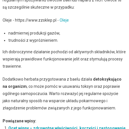
regularnym spożywaniu owoców bael lub naparu z nich. Owoce te
są szczególnie skuteczne w przypadku:
Oleje - https://www.zzsklep.pl -
Oleje
nadmiernej produkcji gazów,
trudności z wypróżnieniem.
Ich dobroczynne działanie pochodzi od aktywnych składników, które
wspierają prawidłowe funkcjonowanie jelit oraz stymulują procesy
trawienne.
Dodatkowo herbata przygotowana z baelu działa
detoksykująco
na organizm
, co może pomóc w usuwaniu toksyn oraz poprawie
ogólnego samopoczucia. Warto rozważyć jej regularne spożycie
jako naturalny sposób na wsparcie układu pokarmowego i
złagodzenie problemów związanych z jego funkcjonowaniem.
Powiązane wpisy:
Ocet winny – zdrowotne właściwości, korzyści i zastosowanie