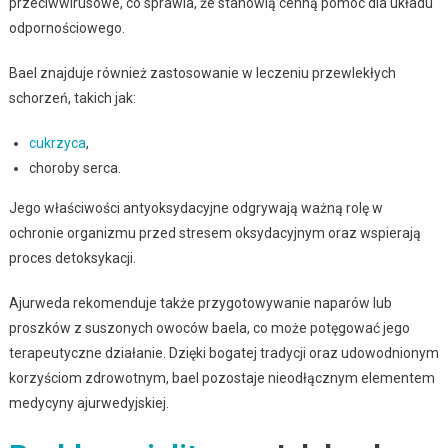
przeciwwirusowe, co sprawia, że stanowią cenną pomoc dla układu
odpornościowego.
Bael znajduje również zastosowanie w leczeniu przewlekłych
schorzeń, takich jak:
cukrzyca
,
choroby serca.
Jego właściwości antyoksydacyjne odgrywają ważną rolę w
ochronie organizmu przed stresem oksydacyjnym oraz wspierają
proces detoksykacji.
Ajurweda rekomenduje także przygotowywanie naparów lub
proszków z suszonych owoców baela, co może potęgować jego
terapeutyczne działanie. Dzięki bogatej tradycji oraz udowodnionym
korzyściom zdrowotnym, bael pozostaje nieodłącznym elementem
medycyny ajurwedyjskiej.