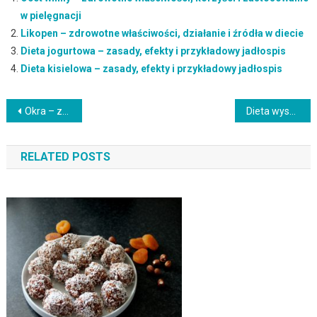
w pielęgnacji
Likopen – zdrowotne właściwości, działanie i źródła w diecie
Dieta jogurtowa – zasady, efekty i przykładowy jadłospis
Dieta kisielowa – zasady, efekty i przykładowy jadłospis
Nawigacja
Okra – zdrowotne właściwości i zastosowanie w kuchni
Dieta wysokotłuszczowa: dla kogo jest, zalety i wady stosowania
wpisu
RELATED POSTS