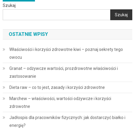
Szukaj
po
Szukaj
wpisach
OSTATNIE WPISY
Właściwości i korzyści zdrowotne kiwi – poznaj sekrety tego
owocu
Granat – odżywcze wartości, prozdrowotne właściwości i
zastosowanie
Dieta raw – co to jest, zasady i korzyści zdrowotne
Marchew – właściwości, wartości odżywcze i korzyści
zdrowotne
Jadłospis dla pracowników fizycznych: jak dostarczyć białko i
energię?