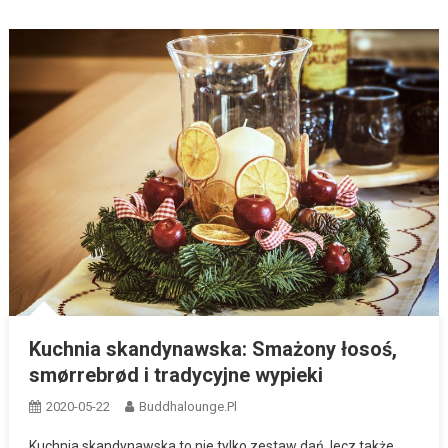
Kuchnia skandynawska: Smażony łosoś,
smørrebrød i tradycyjne wypieki
2020-05-22
Buddhalounge.pl
Kuchnia skandynawska to nie tylko zestaw dań, lecz także