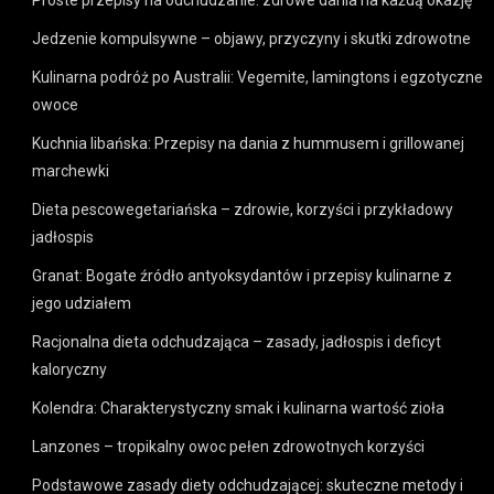
Proste przepisy na odchudzanie: zdrowe dania na każdą okazję
Jedzenie kompulsywne – objawy, przyczyny i skutki zdrowotne
Kulinarna podróż po Australii: Vegemite, lamingtons i egzotyczne
owoce
Kuchnia libańska: Przepisy na dania z hummusem i grillowanej
marchewki
Dieta pescowegetariańska – zdrowie, korzyści i przykładowy
jadłospis
Granat: Bogate źródło antyoksydantów i przepisy kulinarne z
jego udziałem
Racjonalna dieta odchudzająca – zasady, jadłospis i deficyt
kaloryczny
Kolendra: Charakterystyczny smak i kulinarna wartość zioła
Lanzones – tropikalny owoc pełen zdrowotnych korzyści
Podstawowe zasady diety odchudzającej: skuteczne metody i