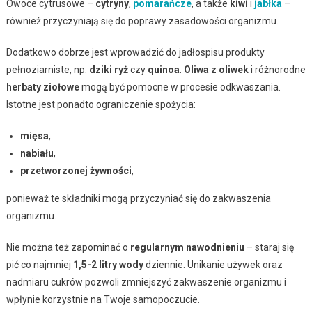
Owoce cytrusowe –
cytryny
,
pomarańcze
, a także
kiwi
i
jabłka
–
również przyczyniają się do poprawy zasadowości organizmu.
Dodatkowo dobrze jest wprowadzić do jadłospisu produkty
pełnoziarniste, np.
dziki ryż
czy
quinoa
.
Oliwa z oliwek
i różnorodne
herbaty ziołowe
mogą być pomocne w procesie odkwaszania.
Istotne jest ponadto ograniczenie spożycia:
mięsa
,
nabiału
,
przetworzonej żywności
,
ponieważ te składniki mogą przyczyniać się do zakwaszenia
organizmu.
Nie można też zapominać o
regularnym nawodnieniu
– staraj się
pić co najmniej
1,5-2 litry wody
dziennie. Unikanie używek oraz
nadmiaru cukrów pozwoli zmniejszyć zakwaszenie organizmu i
wpłynie korzystnie na Twoje samopoczucie.