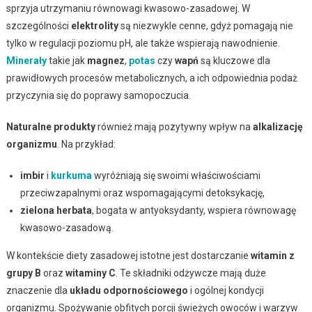
sprzyja utrzymaniu równowagi kwasowo-zasadowej. W
szczególności
elektrolity
są niezwykle cenne, gdyż pomagają nie
tylko w regulacji poziomu pH, ale także wspierają nawodnienie.
Minerały
takie jak
magnez
,
potas
czy
wapń
są kluczowe dla
prawidłowych procesów metabolicznych, a ich odpowiednia podaż
przyczynia się do poprawy samopoczucia.
Naturalne produkty
również mają pozytywny wpływ na
alkalizację
organizmu
. Na przykład:
imbir
i
kurkuma
wyróżniają się swoimi właściwościami
przeciwzapalnymi oraz wspomagającymi detoksykację,
zielona herbata
, bogata w antyoksydanty, wspiera równowagę
kwasowo-zasadową.
W kontekście diety zasadowej istotne jest dostarczanie
witamin z
grupy B
oraz
witaminy C
. Te składniki odżywcze mają duże
znaczenie dla
układu odpornościowego
i ogólnej kondycji
organizmu. Spożywanie obfitych porcji świeżych owoców i warzyw