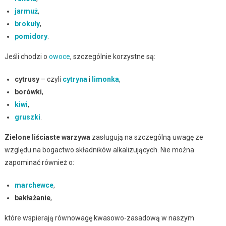
jarmuż
,
brokuły
,
pomidory
.
Jeśli chodzi o
owoce
, szczególnie korzystne są:
cytrusy
– czyli
cytryna
i
limonka
,
borówki
,
kiwi
,
gruszki
.
Zielone liściaste warzywa
zasługują na szczególną uwagę ze
względu na bogactwo składników alkalizujących. Nie można
zapominać również o:
marchewce
,
bakłażanie
,
które wspierają równowagę kwasowo-zasadową w naszym