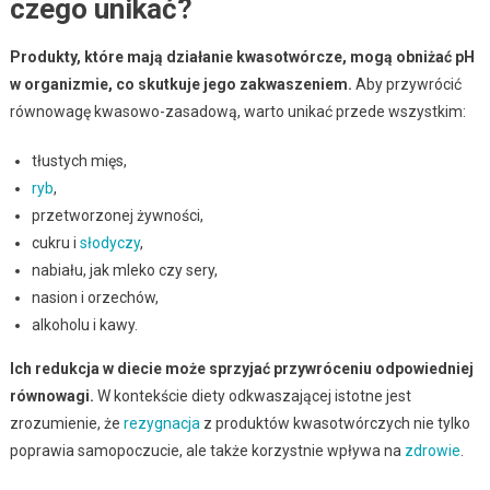
czego unikać?
Produkty, które mają działanie kwasotwórcze, mogą obniżać pH
w organizmie, co skutkuje jego zakwaszeniem.
Aby przywrócić
równowagę kwasowo-zasadową, warto unikać przede wszystkim:
tłustych mięs,
ryb
,
przetworzonej żywności,
cukru i
słodyczy
,
nabiału, jak mleko czy sery,
nasion i orzechów,
alkoholu i kawy.
Ich redukcja w diecie może sprzyjać przywróceniu odpowiedniej
równowagi.
W kontekście diety odkwaszającej istotne jest
zrozumienie, że
rezygnacja
z produktów kwasotwórczych nie tylko
poprawia samopoczucie, ale także korzystnie wpływa na
zdrowie
.