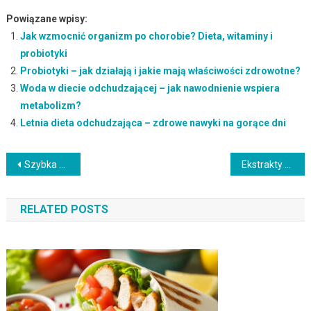
Powiązane wpisy:
Jak wzmocnić organizm po chorobie? Dieta, witaminy i
probiotyki
Probiotyki – jak działają i jakie mają właściwości zdrowotne?
Woda w diecie odchudzającej – jak nawodnienie wspiera
metabolizm?
Letnia dieta odchudzająca – zdrowe nawyki na gorące dni
Nawigacja
Szybka dieta odchudzająca: jak uniknąć efektu jojo?
Ekstrakty roślinne: właściwości, rodzaje i zastosowanie w kosmetykach
wpisu
RELATED POSTS