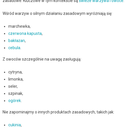
zasadowe. Kluczowe w tym kontekście są
świeże warzywa i owoce
.
Wśród warzyw o silnym działaniu zasadowym wyróżniają się:
marchewka,
czerwona kapusta
,
bakłażan
,
cebula
.
Z owoców szczególnie na uwagę zasługują:
cytryna,
limonka,
seler,
szpinak,
ogórek
.
Nie zapominajmy o innych produktach zasadowych, takich jak:
cukinia
,