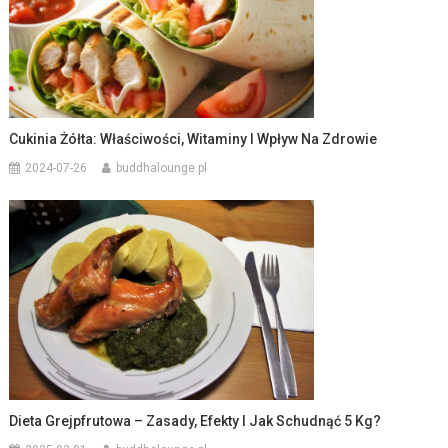
Cukinia Żółta: Właściwości, Witaminy I Wpływ Na Zdrowie
2024-07-26
buddhalounge.pl
Dieta Grejpfrutowa – Zasady, Efekty I Jak Schudnąć 5 Kg?