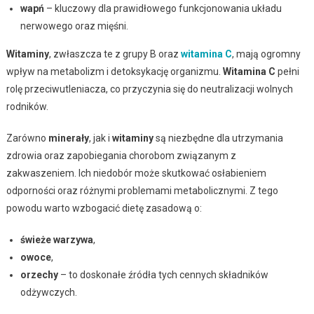
wapń
– kluczowy dla prawidłowego funkcjonowania układu
nerwowego oraz mięśni.
Witaminy
, zwłaszcza te z grupy B oraz
witamina C
, mają ogromny
wpływ na metabolizm i detoksykację organizmu.
Witamina C
pełni
rolę przeciwutleniacza, co przyczynia się do neutralizacji wolnych
rodników.
Zarówno
minerały
, jak i
witaminy
są niezbędne dla utrzymania
zdrowia oraz zapobiegania chorobom związanym z
zakwaszeniem. Ich niedobór może skutkować osłabieniem
odporności oraz różnymi problemami metabolicznymi. Z tego
powodu warto wzbogacić dietę zasadową o:
świeże warzywa
,
owoce
,
orzechy
– to doskonałe źródła tych cennych składników
odżywczych.