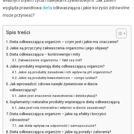
własnym stylem życia i nawykami żywieniowymi. Jak zatem
wygląda prawidłowa
dieta
odkwaszająca i jakie korzyści zdrowotne
może przynieść?
Spis treści
Dieta odkwaszająca organizm – czym jest i jakie ma znaczenie?
Jakie są przyczyny zakwaszenia organizmu i jego objawy?
Dieta odkwaszająca – kontrowersje i mity
Zakwaszenie organizmu – fakt czy mit?
Jakie produkty wspierają dietę odkwaszającą organizm?
Jakie są produkty zasadowe i ich wpływ na pH organizmu?
Jakie są produkty kwasotwórcze – czego unikać?
Jak wprowadzić zdrowe nawyki żywieniowe w diecie
odkwaszającej?
Jakie jest znaczenie nawodnienia i detoksykacji?
Suplementy i naturalne produkty wspierające dietę odkwaszającą
Jaka jest rola minerałów i witamin w diecie zasadowej?
Dieta odkwaszająca organizm – jakie są efekty i korzyści
zdrowotne?
Jak dieta wpływa na odporność i samopoczucie?
Dieta odkwaszająca organizm – jakie są porady i zalecenia?