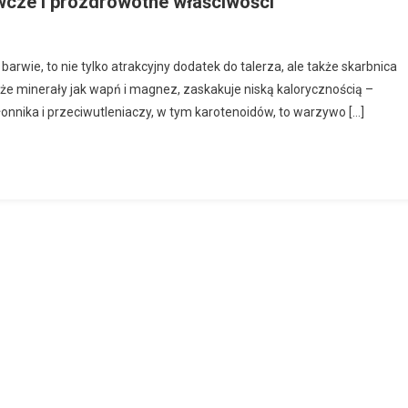
wcze i prozdrowotne właściwości
arwie, to nie tylko atrakcyjny dodatek do talerza, ale także skarbnica
akże minerały jak wapń i magnez, zaskakuje niską kalorycznością –
łonnika i przeciwutleniaczy, w tym karotenoidów, to warzywo […]