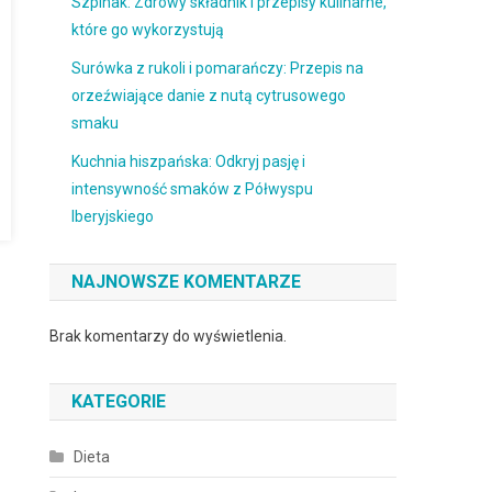
Szpinak: Zdrowy składnik i przepisy kulinarne,
które go wykorzystują
Surówka z rukoli i pomarańczy: Przepis na
orzeźwiające danie z nutą cytrusowego
smaku
Kuchnia hiszpańska: Odkryj pasję i
intensywność smaków z Półwyspu
Iberyjskiego
NAJNOWSZE KOMENTARZE
Brak komentarzy do wyświetlenia.
KATEGORIE
Dieta