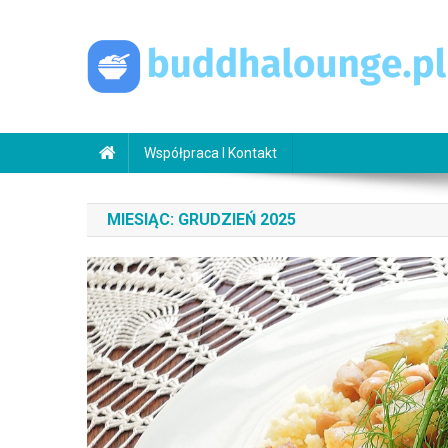
Skip
to
content
buddhalounge.pl
buddha lounge
Współpraca I Kontakt
MIESIĄC:
GRUDZIEŃ 2025