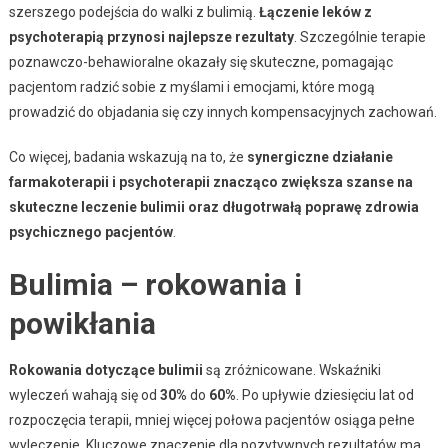
szerszego podejścia do walki z bulimią.
Łączenie leków z
psychoterapią przynosi najlepsze rezultaty
. Szczególnie terapie
poznawczo-behawioralne okazały się skuteczne, pomagając
pacjentom radzić sobie z myślami i emocjami, które mogą
prowadzić do objadania się czy innych kompensacyjnych zachowań.
Co więcej, badania wskazują na to, że
synergiczne działanie
farmakoterapii i psychoterapii znacząco zwiększa szanse na
skuteczne leczenie bulimii oraz długotrwałą poprawę zdrowia
psychicznego pacjentów
.
Bulimia – rokowania i
powikłania
Rokowania dotyczące bulimii
są zróżnicowane. Wskaźniki
wyleczeń wahają się od
30%
do
60%
. Po upływie dziesięciu lat od
rozpoczęcia terapii, mniej więcej połowa pacjentów osiąga pełne
wyleczenie. Kluczowe znaczenie dla pozytywnych rezultatów ma