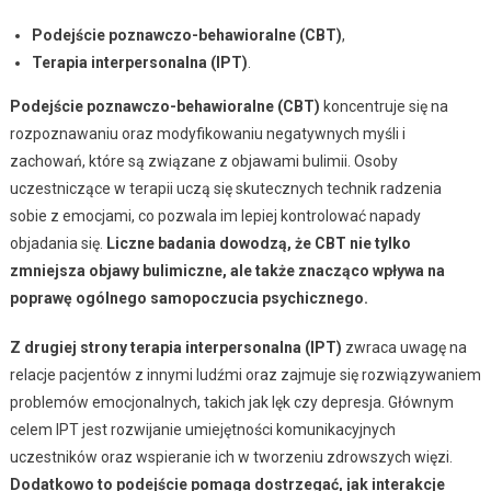
Podejście poznawczo-behawioralne (CBT)
,
Terapia interpersonalna (IPT)
.
Podejście poznawczo-behawioralne (CBT)
koncentruje się na
rozpoznawaniu oraz modyfikowaniu negatywnych myśli i
zachowań, które są związane z objawami bulimii. Osoby
uczestniczące w terapii uczą się skutecznych technik radzenia
sobie z emocjami, co pozwala im lepiej kontrolować napady
objadania się.
Liczne badania dowodzą, że CBT nie tylko
zmniejsza objawy bulimiczne, ale także znacząco wpływa na
poprawę ogólnego samopoczucia psychicznego.
Z drugiej strony terapia interpersonalna (IPT)
zwraca uwagę na
relacje pacjentów z innymi ludźmi oraz zajmuje się rozwiązywaniem
problemów emocjonalnych, takich jak lęk czy depresja. Głównym
celem IPT jest rozwijanie umiejętności komunikacyjnych
uczestników oraz wspieranie ich w tworzeniu zdrowszych więzi.
Dodatkowo to podejście pomaga dostrzegać, jak interakcje