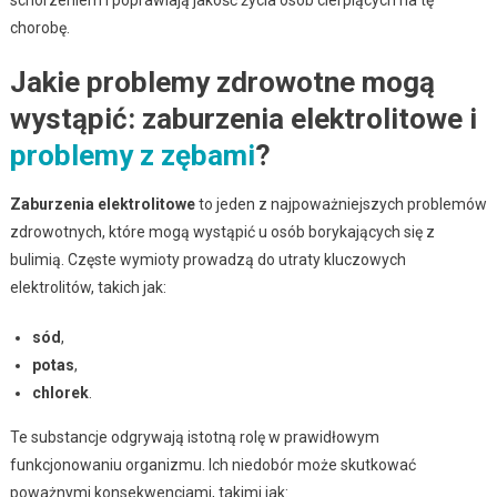
schorzeniem i poprawiają jakość życia osób cierpiących na tę
chorobę.
Jakie problemy zdrowotne mogą
wystąpić: zaburzenia elektrolitowe i
problemy z zębami
?
Zaburzenia elektrolitowe
to jeden z najpoważniejszych problemów
zdrowotnych, które mogą wystąpić u osób borykających się z
bulimią. Częste wymioty prowadzą do utraty kluczowych
elektrolitów, takich jak:
sód
,
potas
,
chlorek
.
Te substancje odgrywają istotną rolę w prawidłowym
funkcjonowaniu organizmu. Ich niedobór może skutkować
poważnymi konsekwencjami, takimi jak: