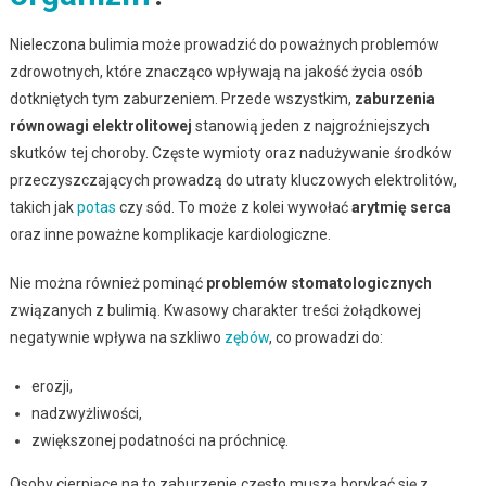
Nieleczona bulimia może prowadzić do poważnych problemów
zdrowotnych, które znacząco wpływają na jakość życia osób
dotkniętych tym zaburzeniem. Przede wszystkim,
zaburzenia
równowagi elektrolitowej
stanowią jeden z najgroźniejszych
skutków tej choroby. Częste wymioty oraz nadużywanie środków
przeczyszczających prowadzą do utraty kluczowych elektrolitów,
takich jak
potas
czy sód. To może z kolei wywołać
arytmię serca
oraz inne poważne komplikacje kardiologiczne.
Nie można również pominąć
problemów stomatologicznych
związanych z bulimią. Kwasowy charakter treści żołądkowej
negatywnie wpływa na szkliwo
zębów
, co prowadzi do:
erozji,
nadzwyżliwości,
zwiększonej podatności na próchnicę.
Osoby cierpiące na to zaburzenie często muszą borykać się z