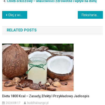
Chleb orkiszowy – właściwości zdrowotne i wpływ na dietę
Nawigacja
Olej z wiesiołka – dawkowanie, właściwości i przeciwwskazania
Fleksitarianizm: korzyści zdrowotne i zasady diety roślinnej
wpisu
RELATED POSTS
Dieta 1800 Kcal – Zasady, Efekty I Przykładowy Jadłospis
2024-08-17
buddhalounge.pl