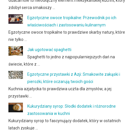
Guacamole to nieodłączny element meksykańskiej kuchni, który
zdobył serca smakoszy …
Egzotyczne owoce tropikalne: Przewodnik po ich
właściwościach i zastosowaniu kulinarnym
Egzotyczne owoce tropikalne to prawdziwe skarby natury, które
nie tylko …
Jak ugotować spaghetti
Spaghetti to jedno z najpopularniejszych dań na
świecie, które z …
Egzotyczne przystawki z Azji: Smakowite zakąski i
pierożki, które oczarują twoich gości
Kuchnia azjatycka to prawdziwa uczta dla zmysłów, a jej
przystawki …
Kukurydziany syrop: Słodki dodatek i różnorodne
zastosowania w kuchni
Kukurydziany syrop to fascynujący dodatek, który w ostatnich
latach zyskuje …