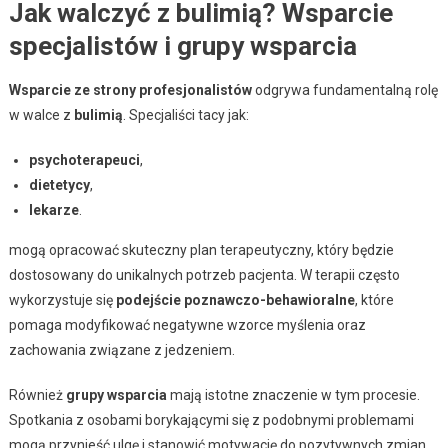
Jak walczyć z bulimią? Wsparcie
specjalistów i grupy wsparcia
Wsparcie ze strony profesjonalistów
odgrywa fundamentalną rolę
w walce z
bulimią
. Specjaliści tacy jak:
psychoterapeuci
,
dietetycy
,
lekarze
.
mogą opracować skuteczny plan terapeutyczny, który będzie
dostosowany do unikalnych potrzeb pacjenta. W terapii często
wykorzystuje się
podejście poznawczo-behawioralne
, które
pomaga modyfikować negatywne wzorce myślenia oraz
zachowania związane z jedzeniem.
Również
grupy wsparcia
mają istotne znaczenie w tym procesie.
Spotkania z osobami borykającymi się z podobnymi problemami
mogą przynieść ulgę i stanowić motywację do pozytywnych zmian