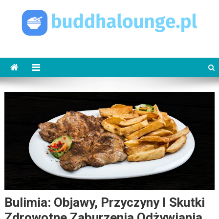
Skip
to
content
buddhalounge.pl
buddha lounge
Bulimia: Objawy, Przyczyny I Skutki
Zdrowotne Zaburzenia Odżywiania