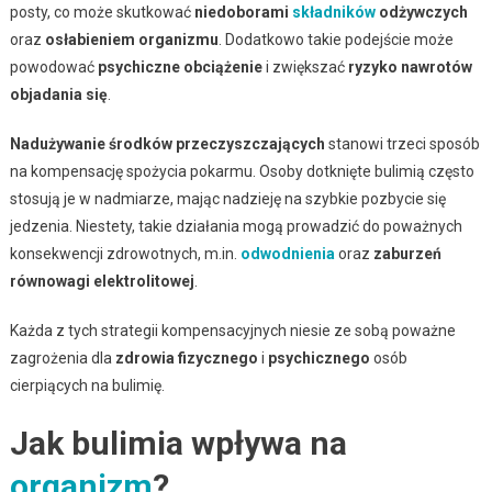
posty, co może skutkować
niedoborami
składników
odżywczych
oraz
osłabieniem organizmu
. Dodatkowo takie podejście może
powodować
psychiczne obciążenie
i zwiększać
ryzyko nawrotów
objadania się
.
Nadużywanie środków przeczyszczających
stanowi trzeci sposób
na kompensację spożycia pokarmu. Osoby dotknięte bulimią często
stosują je w nadmiarze, mając nadzieję na szybkie pozbycie się
jedzenia. Niestety, takie działania mogą prowadzić do poważnych
konsekwencji zdrowotnych, m.in.
odwodnienia
oraz
zaburzeń
równowagi elektrolitowej
.
Każda z tych strategii kompensacyjnych niesie ze sobą poważne
zagrożenia dla
zdrowia fizycznego
i
psychicznego
osób
cierpiących na bulimię.
Jak bulimia wpływa na
organizm
?