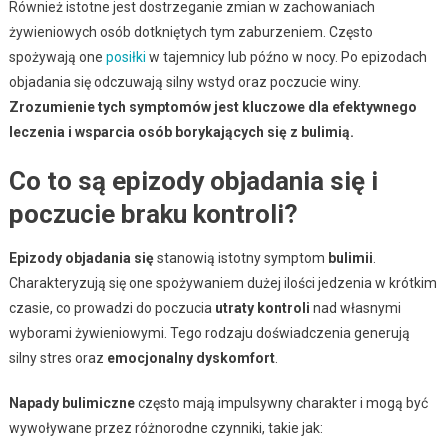
Również istotne jest dostrzeganie zmian w zachowaniach
żywieniowych osób dotkniętych tym zaburzeniem. Często
spożywają one
posiłki
w tajemnicy lub późno w nocy. Po epizodach
objadania się odczuwają silny wstyd oraz poczucie winy.
Zrozumienie tych symptomów jest kluczowe dla efektywnego
leczenia i wsparcia osób borykających się z bulimią.
Co to są epizody objadania się i
poczucie braku kontroli?
Epizody objadania się
stanowią istotny symptom
bulimii
.
Charakteryzują się one spożywaniem dużej ilości jedzenia w krótkim
czasie, co prowadzi do poczucia
utraty kontroli
nad własnymi
wyborami żywieniowymi. Tego rodzaju doświadczenia generują
silny stres oraz
emocjonalny dyskomfort
.
Napady bulimiczne
często mają impulsywny charakter i mogą być
wywoływane przez różnorodne czynniki, takie jak: