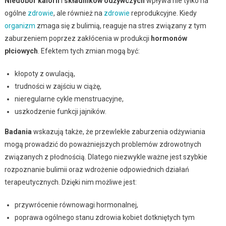
Niedobór kalorii
i
składników odżywczych
wpływa nie tylko na
ogólne
zdrowie
, ale również na
zdrowie
reprodukcyjne. Kiedy
organizm
zmaga się z bulimią, reaguje na stres związany z tym
zaburzeniem poprzez zakłócenia w produkcji
hormonów
płciowych
. Efektem tych zmian mogą być:
kłopoty z owulacją,
trudności w zajściu w ciążę,
nieregularne cykle menstruacyjne,
uszkodzenie funkcji jajników.
Badania
wskazują także, że przewlekłe zaburzenia odżywiania
mogą prowadzić do poważniejszych problemów zdrowotnych
związanych z płodnością. Dlatego niezwykle ważne jest szybkie
rozpoznanie bulimii oraz wdrożenie odpowiednich działań
terapeutycznych. Dzięki nim możliwe jest:
przywrócenie równowagi hormonalnej,
poprawa ogólnego stanu zdrowia kobiet dotkniętych tym