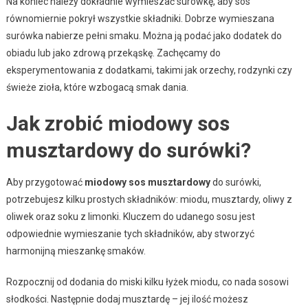
Na koniec należy dokładnie wymieszać surówkę, aby sos
równomiernie pokrył wszystkie składniki. Dobrze wymieszana
surówka nabierze pełni smaku. Można ją podać jako dodatek do
obiadu lub jako zdrową przekąskę. Zachęcamy do
eksperymentowania z dodatkami, takimi jak orzechy, rodzynki czy
świeże zioła, które wzbogacą smak dania.
Jak zrobić miodowy sos
musztardowy do surówki?
Aby przygotować
miodowy sos musztardowy
do surówki,
potrzebujesz kilku prostych składników: miodu, musztardy, oliwy z
oliwek oraz soku z limonki. Kluczem do udanego sosu jest
odpowiednie wymieszanie tych składników, aby stworzyć
harmonijną mieszankę smaków.
Rozpocznij od dodania do miski kilku łyżek miodu, co nada sosowi
słodkości. Następnie dodaj musztardę – jej ilość możesz