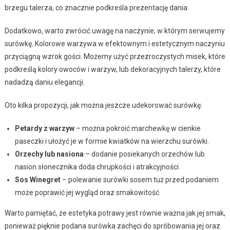
brzegu talerza, co znacznie podkreśla prezentację dania.
Dodatkowo, warto zwrócić uwagę na naczynie, w którym serwujemy
surówkę. Kolorowe warzywa w efektownym i estetycznym naczyniu
przyciągną wzrok gości. Możemy użyć przezroczystych misek, które
podkreślą kolory owoców i warzyw, lub dekoracyjnych talerzy, które
nadadzą daniu elegancji.
Oto kilka propozycji, jak można jeszcze udekorować surówkę:
Petardy z warzyw
– można pokroić marchewkę w cienkie
paseczki i ułożyć je w formie kwiatków na wierzchu surówki.
Orzechy lub nasiona
– dodanie posiekanych orzechów lub
nasion słonecznika doda chrupkości i atrakcyjności.
Sos Winegret
– polewanie surówki sosem tuż przed podaniem
może poprawić jej wygląd oraz smakowitość.
Warto pamiętać, że estetyka potrawy jest równie ważna jak jej smak,
ponieważ pięknie podana surówka zachęci do spróbowania jej oraz