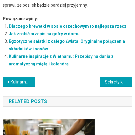
sprawi, że posiłek będzie bardziej przyjemny.
Powiązane wpisy:
Dlaczego krewetki w sosie orzechowym to najlepsza rzecz
Jak zrobić przepis na gofry w domu
Egzotyczne sałatki z całego świata: Oryginalne połączenia
składników i sosów
Kulinarne inspiracje z Wietnamu: Przepisy na dania z
aromatyczną miętą i kolendrą
Nawigacja
Kulinarne inspiracje z Chin: Przepisy na popularne dania i aromatyczne sosy
Sekrety kuchni japońskiej: Sushi, tempura i inne wykwintne specjały
wpisu
RELATED POSTS