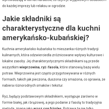
do każdej imprezy lub relaksu w ogrodzie.
Jakie składniki są
charakterystyczne dla kuchni
amerykańsko-kubańskiej?
Kuchnia amerykańsko-kubańska to mieszanka różnych tradycji
kulinarnych, która odzwierciedla zróżnicowane wpływy kulturowe i
lokalne zasoby. Jej charakterystycznymi składnikami są przede
wszystkim
wieprzowina
,
ryż
i
fasola
, które stanowią bazę wielu
potraw. Wieprzowina jest często przygotowywana w różnych
formach, takich jak pieczona, duszona czy smażona, co sprawia, że
nabiera różnorodnych smaków i tekstur.
Ryż, będący podstawowym składnikiem, występuje zarówno w
formie białej, jak i brązowej, a jego podanie z fasolą to tradycyjna
metoda, znana jako
arroz con frijoles
. Potrawa ta nie tylko