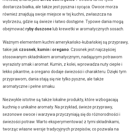
dostarcza białka, ale także jest pyszna i sycąca. Owoce morza
również znajdują swoje miejsce w tej kuchni, zwłaszcza na
wybrzeżu, gdzie są świeże i łatwo dostępne. Typowe dania mogą
obejmować
ryby duszone
lub krewetki w aromatycznych sosach.
Ważnym elementem kuchni amerykańsko-kubańskiej są przyprawy,
takie jak
czosnek
,
kumin
i
oregano
. Czosnek jest najczęściej
stosowanym składnikiem aromatycznym, nadającym potrawom
wyrazisty smak i aromat. Kumin, z kolei, wprowadza nuty ciepłe i
lekko pikantne, a oregano dodaje świeżości i charakteru. Dzięki tym
przyprawom, dania stają się nie tylko pyszne, ale także
aromatyczne i pełne smaku.
Niezwykle istotne są także lokalne produkty, które wzbogacają
kuchnię o unikalne aromaty. Na przykład, świeże przyprawy,
sezonowe owoce i warzywa przyczyniają się do różnorodności i
świeżości potraw. Warto eksperymentować z tymi składnikami,
tworząc własne wersje tradycyjnych przepisów, co pozwala na