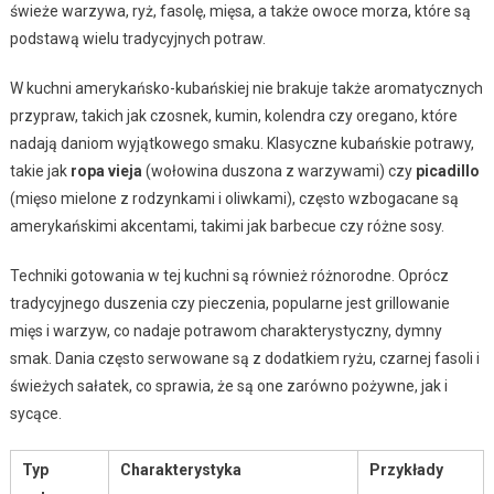
świeże warzywa, ryż, fasolę, mięsa, a także owoce morza, które są
podstawą wielu tradycyjnych potraw.
W kuchni amerykańsko-kubańskiej nie brakuje także aromatycznych
przypraw, takich jak czosnek, kumin, kolendra czy oregano, które
nadają daniom wyjątkowego smaku. Klasyczne kubańskie potrawy,
takie jak
ropa vieja
(wołowina duszona z warzywami) czy
picadillo
(mięso mielone z rodzynkami i oliwkami), często wzbogacane są
amerykańskimi akcentami, takimi jak barbecue czy różne sosy.
Techniki gotowania w tej kuchni są również różnorodne. Oprócz
tradycyjnego duszenia czy pieczenia, popularne jest grillowanie
mięs i warzyw, co nadaje potrawom charakterystyczny, dymny
smak. Dania często serwowane są z dodatkiem ryżu, czarnej fasoli i
świeżych sałatek, co sprawia, że są one zarówno pożywne, jak i
sycące.
Typ
Charakterystyka
Przykłady