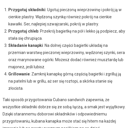
Przygotuj składniki
: Ugotuj pieczoną wieprzowinę i pokrój ją w
cienkie plastry. Wędzoną szynkę również pokrój na cienkie
kawałki. Ser, najlepiej szwajcarski, pokrój w plastry.
Przygotuj chleb
: Przekrój bagietkę na pół i lekko ją podpiecz, aby
stała się chrupiąca.
Składanie kanapki
: Na dolnej części bagietki układaj na
przemian warstwę pieczonej wieprzowiny, wędzonej szynki, sera
oraz marynowane ogórki. Możesz dodać również musztardę lub
majonez, jeśli lubisz.
Grillowanie
: Zamknij kanapkę górną częścią bagietki i zgrilluj ją
na patelni lub w grillu, aż ser się roztopi, a skórka stanie się
złocista.
Taki sposób przygotowania Cubano sandwich zapewnia, że
wszystkie składniki dobrze się ze sobą łączą, a smak jest wyjątkowy.
Dzięki starannemu doborowi składników i odpowiedniemu
przygotowaniu, kubana kanapka może stać się hitem na każdej