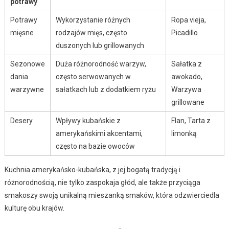
potrawy
Potrawy
Wykorzystanie różnych
Ropa vieja,
mięsne
rodzajów mięs, często
Picadillo
duszonych lub grillowanych
Sezonowe
Duża różnorodność warzyw,
Sałatka z
dania
często serwowanych w
awokado,
warzywne
sałatkach lub z dodatkiem ryżu
Warzywa
grillowane
Desery
Wpływy kubańskie z
Flan, Tarta z
amerykańskimi akcentami,
limonką
często na bazie owoców
Kuchnia amerykańsko-kubańska, z jej bogatą tradycją i
różnorodnością, nie tylko zaspokaja głód, ale także przyciąga
smakoszy swoją unikalną mieszanką smaków, która odzwierciedla
kulturę obu krajów.