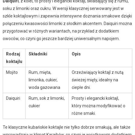
Daiquiri
, z kolei, to prosty i elegancki koktajl, składający się z rumu,
soku z limonki oraz cukru. W wersji klasycznej serwowany jest w
szkle koktajlowym i zapewnia intensywne doznania smakowe dzięki
połączeniu kwasowości limonki z słodkim akcentem. Daiquiri można
przygotować w różnych wariantach, na przykład z dodatkiem
owoców, co czyni go jeszcze bardziej uniwersalnym napojem.
Rodzaj
Składniki
Opis
koktajlu
Mojito
Rum, mięta,
Orzeźwiający koktajl z nutą
limonka, cukier,
świeżej mięty, idealny na
woda gazowana
ciepłe dni.
Daiquiri
Rum, sok z limonki,
Prosty i elegancki koktajl,
cukier
który można modyfikować o
różne smaki.
Te klasyczne kubańskie koktajle nie tylko dobrze smakują, ale także
wprowadzają w klimat Karaibów, co czyni je wyjątkowym dodatkiem