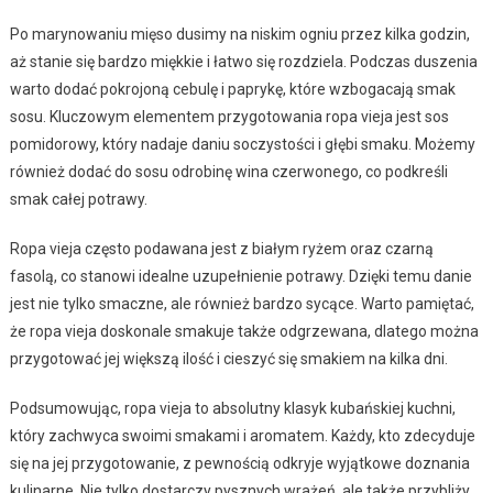
Po marynowaniu mięso dusimy na niskim ogniu przez kilka godzin,
aż stanie się bardzo miękkie i łatwo się rozdziela. Podczas duszenia
warto dodać pokrojoną cebulę i paprykę, które wzbogacają smak
sosu. Kluczowym elementem przygotowania ropa vieja jest sos
pomidorowy, który nadaje daniu soczystości i głębi smaku. Możemy
również dodać do sosu odrobinę wina czerwonego, co podkreśli
smak całej potrawy.
Ropa vieja często podawana jest z białym ryżem oraz czarną
fasolą, co stanowi idealne uzupełnienie potrawy. Dzięki temu danie
jest nie tylko smaczne, ale również bardzo sycące. Warto pamiętać,
że ropa vieja doskonale smakuje także odgrzewana, dlatego można
przygotować jej większą ilość i cieszyć się smakiem na kilka dni.
Podsumowując, ropa vieja to absolutny klasyk kubańskiej kuchni,
który zachwyca swoimi smakami i aromatem. Każdy, kto zdecyduje
się na jej przygotowanie, z pewnością odkryje wyjątkowe doznania
kulinarne. Nie tylko dostarczy pysznych wrażeń, ale także przybliży