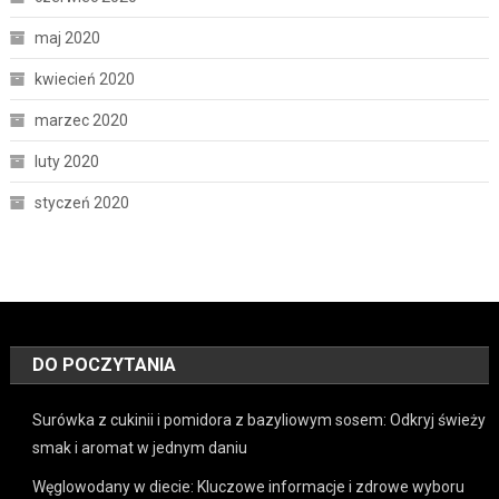
maj 2020
kwiecień 2020
marzec 2020
luty 2020
styczeń 2020
DO POCZYTANIA
Surówka z cukinii i pomidora z bazyliowym sosem: Odkryj świeży
smak i aromat w jednym daniu
Węglowodany w diecie: Kluczowe informacje i zdrowe wyboru