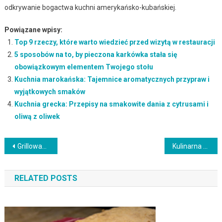
odkrywanie bogactwa kuchni amerykańsko-kubańskiej.
Powiązane wpisy:
Top 9 rzeczy, które warto wiedzieć przed wizytą w restauracji
5 sposobów na to, by pieczona karkówka stała się
obowiązkowym elementem Twojego stołu
Kuchnia marokańska: Tajemnice aromatycznych przypraw i
wyjątkowych smaków
Kuchnia grecka: Przepisy na smakowite dania z cytrusami i
oliwą z oliwek
Nawigacja
Grillowane dania z warzywami z ogródka: Przepisy na zdrowe i smakowite dania
Kulinarna podróż po Rosji: Pierogi, borszcz i inne smaki wschodzącej potęgi
wpisu
RELATED POSTS