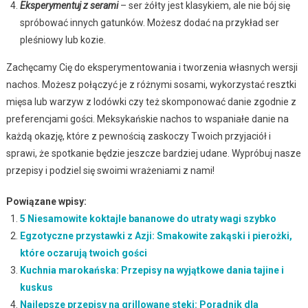
Eksperymentuj z serami
– ser żółty jest klasykiem, ale nie bój się
spróbować innych gatunków. Możesz dodać na przykład ser
pleśniowy lub kozie.
Zachęcamy Cię do eksperymentowania i tworzenia własnych wersji
nachos. Możesz połączyć je z różnymi sosami, wykorzystać resztki
mięsa lub warzyw z lodówki czy też skomponować danie zgodnie z
preferencjami gości. Meksykańskie nachos to wspaniałe danie na
każdą okazję, które z pewnością zaskoczy Twoich przyjaciół i
sprawi, że spotkanie będzie jeszcze bardziej udane. Wypróbuj nasze
przepisy i podziel się swoimi wrażeniami z nami!
Powiązane wpisy:
5 Niesamowite koktajle bananowe do utraty wagi szybko
Egzotyczne przystawki z Azji: Smakowite zakąski i pierożki,
które oczarują twoich gości
Kuchnia marokańska: Przepisy na wyjątkowe dania tajine i
kuskus
Najlepsze przepisy na grillowane steki: Poradnik dla