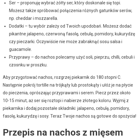
Ser – proponuję wybrać żółty ser, który doskonale się topi.
Możesz także spróbować połączenia różnych gatunków serów,
np. cheddar i mozzarella.
Dodatki – tu wybór zależy od Twoich upodobań. Możesz dodać
pikantne jalapeno, czerwoną fasolę, cebulę, pomidory, kukurydzę
czy pieczarki. Oczywiście nie może zabraknąć sosu salsa i
guacamole.
Przyprawy – do nachos polecamy użyć soli, pieprzu, chilli, cebuli i
czosnku w proszku.
Aby przygotować nachos, rozgrzej piekarnik do 180 stopni C.
Następnie pokrój tortille na trójkąty lub prostokąty i ułóż je na płycie
do pieczenia, oprószając przyprawami i serem. Piecz przez około
10-15 minut, aż ser się roztopi i nabierze złotego koloru. Wyjmij z
piekarnika i dodaj pozostałe składniki: jalapeno, cebulę, pomidory,
fasolę, kukurydzę i sosy. Teraz Twoje nachos są gotowe do spożycia!
Przepis na nachos z mięsem