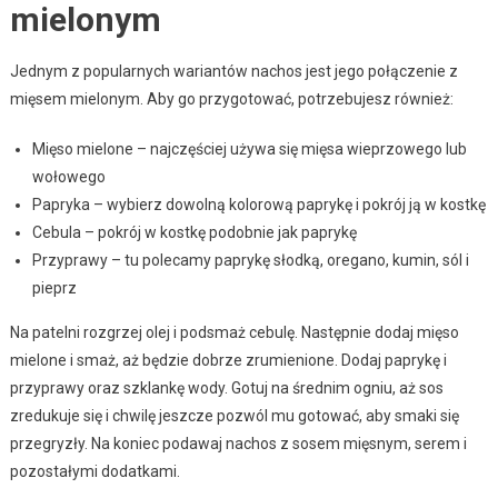
mielonym
Jednym z popularnych wariantów nachos jest jego połączenie z
mięsem mielonym. Aby go przygotować, potrzebujesz również:
Mięso mielone – najczęściej używa się mięsa wieprzowego lub
wołowego
Papryka – wybierz dowolną kolorową paprykę i pokrój ją w kostkę
Cebula – pokrój w kostkę podobnie jak paprykę
Przyprawy – tu polecamy paprykę słodką, oregano, kumin, sól i
pieprz
Na patelni rozgrzej olej i podsmaż cebulę. Następnie dodaj mięso
mielone i smaż, aż będzie dobrze zrumienione. Dodaj paprykę i
przyprawy oraz szklankę wody. Gotuj na średnim ogniu, aż sos
zredukuje się i chwilę jeszcze pozwól mu gotować, aby smaki się
przegryzły. Na koniec podawaj nachos z sosem mięsnym, serem i
pozostałymi dodatkami.