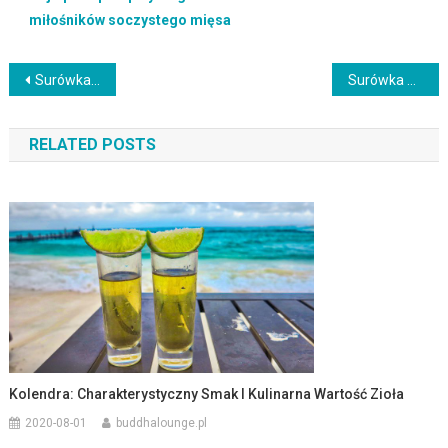
miłośników soczystego mięsa
Nawigacja
Surówka z kapusty kiszonej i marchewki z majonezem: Tradycyjny przepis na chrupiące danie
Surówka z rukoli i awokado z sosem limonkowym: Odkryj połączenie świeżości i kremowej konsystencji
wpisu
RELATED POSTS
Kolendra: Charakterystyczny Smak I Kulinarna Wartość Zioła
2020-08-01
buddhalounge.pl