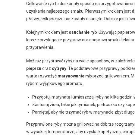
Grillowanie ryb to doskonały sposób na przygotowanie s
uzyskania najlepszego smaku. Pierwszym krokiem jest
d
płetwy, jeśli jeszcze nie zostały usunięte. Dobrze jest r
Kolejnym krokiem jest
osuchanie ryb
. Używając papierow
lepsze przyleganie przypraw oraz poprawi smak i teksturę 
przyprawienia.
Możesz przyprawić ryby na wiele sposobów, w zależnośc
pieprzu
oraz
cytryny
. Te podstawowe przyprawy podkreśl
warto rozważyć
marynowanie ryb
przed grillowaniem. Ma
rybom wyjątkowego aromatu.
Przygotuj marynatę i umieszczaj ryby na kilka godzin
Zastosuj zioła, takie jak tymianek, pietruszka czy ko
Pamiętaj, aby nie trzymać ryb w marynacie zbyt długo, a
Przyprawione ryby można grillować na dobrze rozgrzanym g
w wysokiej temperaturze, aby uzyskać apetyczną, chrupią