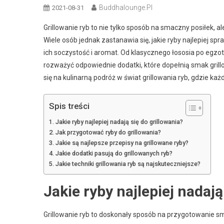
Buddhalounge.pl
2021-08-31
Grillowanie ryb to nie tylko sposób na smaczny posiłek, 
Wiele osób jednak zastanawia się, jakie ryby najlepiej sp
ich soczystość i aromat. Od klasycznego łososia po egzo
rozważyć odpowiednie dodatki, które dopełnią smak grill
się na kulinarną podróż w świat grillowania ryb, gdzie każd
Spis treści
Jakie ryby najlepiej nadają się do grillowania?
Jak przygotować ryby do grillowania?
Jakie są najlepsze przepisy na grillowane ryby?
Jakie dodatki pasują do grillowanych ryb?
Jakie techniki grillowania ryb są najskuteczniejsze?
Jakie ryby najlepiej nadają
Grillowanie ryb to doskonały sposób na przygotowanie s