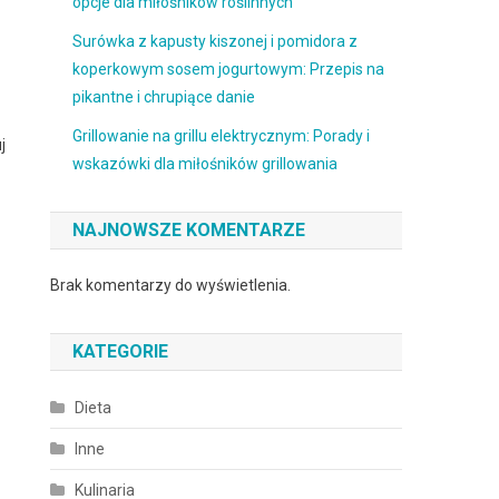
opcje dla miłośników roślinnych
Surówka z kapusty kiszonej i pomidora z
koperkowym sosem jogurtowym: Przepis na
pikantne i chrupiące danie
Grillowanie na grillu elektrycznym: Porady i
j
wskazówki dla miłośników grillowania
NAJNOWSZE KOMENTARZE
Brak komentarzy do wyświetlenia.
KATEGORIE
Dieta
Inne
Kulinaria