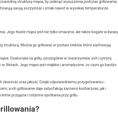
odpowiednią strukturę mięsa, by uniknąć wysuszenia podczas grillowania.
zachowują swoją soczystość i smak nawet w wysokiej temperaturze.
ania. Jego tłuste mięso jest nie tylko smaczne, ale także bogate w kwas
 strukturą. Można go grillować w postaci steków, które zachowują
ęsie. Doskonała na grillu, szczególnie w towarzystwie ziół i cytryny.
 i w filetach. Jego mięso jest miękkie i aromatyczne, co czyni go bardzo
ich świeżość oraz jakość. Dzięki odpowiedniemu przygotowaniu i
m, a ich grillowanie daje satysfakcję zarówno kucharzowi, jak i
etnie przyjęcia i rodzinne spotkania przy grillu.
rillowania?