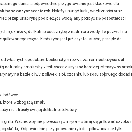
macznego dania, a odpowiednie przygotowanie jest kluczowe dla
okładne oczyszczenie ryb
. Należy usunąć łuski, wnętrzności oraz
ównież przepłukać rybę pod bieżącą wodą, aby pozbyć się pozostałości.
ych ręczników, delikatnie osusz rybę z nadmiaru wody. To pozwoli na
grillowanego mięsa. Kiedy ryba jest już czysta i sucha, przejdź do
i od własnych upodobań. Doskonałym rozwiązaniem jest użycie
soli,
ą naturalny smak ryby. Jeśli chcesz uzyskać bardziej intensywny smak
rynaty na bazie oliwy z oliwek, ziół, czosnku lub sosu sojowego dodad
 w lodówce.
per, które wzbogacą smak.
by nie straciły swojej delikatnej tekstury.
rillu. Ważne, aby nie przesuszyć mięsa – staraj się grillować szybko i
cą skórkę. Odpowiednie przygotowanie ryb do grillowania nie tylko