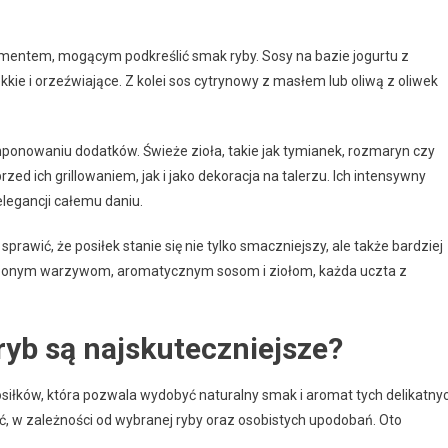
ementem, mogącym podkreślić smak ryby. Sosy na bazie jogurtu z
lekkie i orzeźwiające. Z kolei sos cytrynowy z masłem lub oliwą z oliwek
ponowaniu dodatków. Świeże zioła, takie jak tymianek, rozmaryn czy
ed ich grillowaniem, jak i jako dekoracja na talerzu. Ich intensywny
elegancji całemu daniu.
awić, że posiłek stanie się nie tylko smaczniejszy, ale także bardziej
eczonym warzywom, aromatycznym sosom i ziołom, każda uczta z
 ryb są najskuteczniejsze?
siłków, która pozwala wydobyć naturalny smak i aromat tych delikatny
ać, w zależności od wybranej ryby oraz osobistych upodobań. Oto