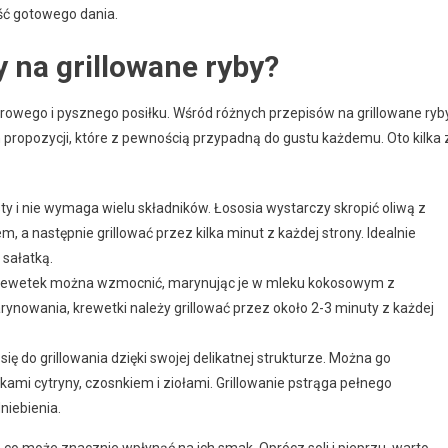
ość gotowego dania.
y na grillowane ryby?
rowego i pysznego posiłku. Wśród różnych przepisów na grillowane ryby
 propozycji, które z pewnością przypadną do gustu każdemu. Oto kilka 
sty i nie wymaga wielu składników. Łososia wystarczy skropić oliwą z
 a następnie grillować przez kilka minut z każdej strony. Idealnie
sałatką.
rewetek można wzmocnić, marynując je w mleku kokosowym z
rynowania, krewetki należy grillować przez około 2-3 minuty z każdej
się do grillowania dzięki swojej delikatnej strukturze. Można go
ami cytryny, czosnkiem i ziołami. Grillowanie pstrąga pełnego
iebienia.