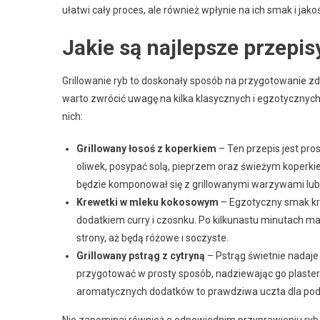
ułatwi cały proces, ale również wpłynie na ich smak i jak
Jakie są najlepsze przepis
Grillowanie ryb to doskonały sposób na przygotowanie zd
warto zwrócić uwagę na kilka klasycznych i egzotycznych
nich:
Grillowany łosoś z koperkiem
– Ten przepis jest pro
oliwek, posypać solą, pieprzem oraz świeżym koperkiem,
będzie komponował się z grillowanymi warzywami lub 
Krewetki w mleku kokosowym
– Egzotyczny smak k
dodatkiem curry i czosnku. Po kilkunastu minutach ma
strony, aż będą różowe i soczyste.
Grillowany pstrąg z cytryną
– Pstrąg świetnie nadaje 
przygotować w prosty sposób, nadziewając go plasterk
aromatycznych dodatków to prawdziwa uczta dla podn