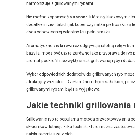
harmonizuje z grillowanymi rybami.
Nie można zapomnieć o
sosach
, które są kluczowym el
dodatkiem ziół, takich jak koper czy natka pietruszki, są 
doda odpowiedniej wilgotności i pełni smaku.
Aromatyczne
zioła
również odgrywają istotną rolę w kom
bazylia, mogą być użyte zarówno jako przyprawa do ryb prz
aromat podkreśli niezwykły smak grillowanej ryby i doda 
Wybór odpowiednich dodatków do grillowanych ryb może spr
atrakcyjny wizualnie. Dzięki różnorodnym sałatkom, pi
grillowanymi rybami będzie wyjątkowa.
Jakie techniki grillowania
Grillowanie ryb to popularna metoda przygotowywania po
składników. Istnieje kilka technik, które można zastosow
najskuteczniejsze z nich: