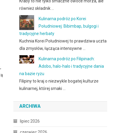
Kraby to nie tylko smaczne owoce morza, ale
również składnik …
Kulinarna podróż po Korei
Południowej: Bibimbap, bulgogi i
tradycyjne herbaty
Kuchnia Korei Południowej to prawdziwa uczta
dla zmysłów, łącząca intensywne …
Kulinarna podróż po Filipinach:
Adobo, halo-halo i tradycyjne dania
,
na bazie ryżu
zą
Filipiny to kraj o niezwykle bogatej kulturze
kulinarnej, której smaki …
ARCHIWA
lipiec 2026
czerwiec 2026