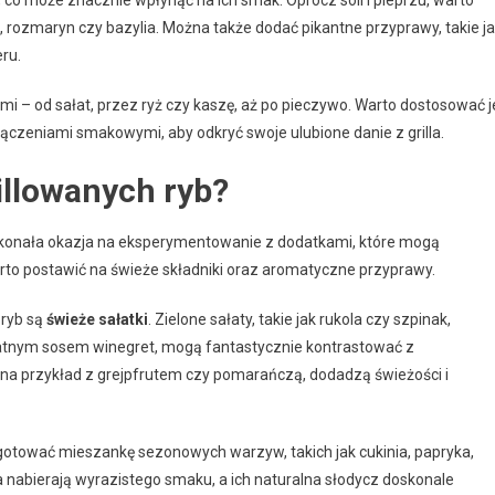
co może znacznie wpłynąć na ich smak. Oprócz soli i pieprzu, warto
 rozmaryn czy bazylia. Można także dodać pikantne przyprawy, takie j
ru.
 – od sałat, przez ryż czy kaszę, aż po pieczywo. Warto dostosować j
czeniami smakowymi, aby odkryć swoje ulubione danie z grilla.
illowanych ryb?
doskonała okazja na eksperymentowanie z dodatkami, które mogą
arto postawić na świeże składniki oraz aromatyczne przyprawy.
 ryb są
świeże sałatki
. Zielone sałaty, takie jak rukola czy szpinak,
katnym sosem winegret, mogą fantastycznie kontrastować z
, na przykład z grejpfrutem czy pomarańczą, dodadzą świeżości i
gotować mieszankę sezonowych warzyw, takich jak cukinia, papryka,
nabierają wyrazistego smaku, a ich naturalna słodycz doskonale