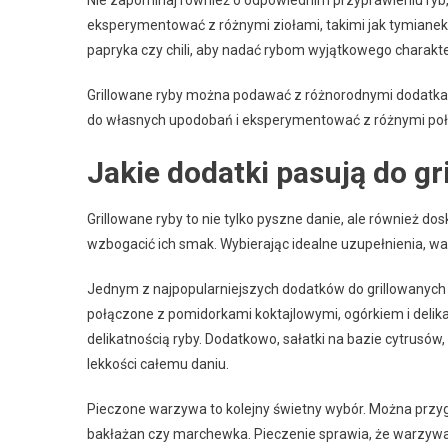
Nie zapominaj również o odpowiednim przyprawieniu ryb, 
eksperymentować z różnymi ziołami, takimi jak tymianek,
papryka czy chili, aby nadać rybom wyjątkowego charakte
Grillowane ryby można podawać z różnorodnymi dodatkami
do własnych upodobań i eksperymentować z różnymi połą
Jakie dodatki pasują do gr
Grillowane ryby to nie tylko pyszne danie, ale również 
wzbogacić ich smak. Wybierając idealne uzupełnienia, w
Jednym z najpopularniejszych dodatków do grillowanych
połączone z pomidorkami koktajlowymi, ogórkiem i deli
delikatnością ryby. Dodatkowo, sałatki na bazie cytrusów
lekkości całemu daniu.
Pieczone warzywa to kolejny świetny wybór. Można przy
bakłażan czy marchewka. Pieczenie sprawia, że warzywa 