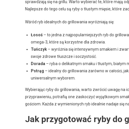
sprawdzają się na grillu. Warto wybierać te, które mają 
Najlepsze do tego celu są ryby o tłustym mięsie, które 
Wśród ryb idealnych do grillowania wyróżniają się:
Łosoś
– to jedna z najpopularniejszych ryb do grillow
omega-3, które są korzystne dla zdrowia.
Tuńczyk
– wyróżnia się intensywnym smakiem i zwartą
swoje zdrowe tłuszcze i soczystość.
Dorada
– ryba o delikatnym smaku i tłustym, białym mi
Pstrąg
– idealny do grillowania zarówno w całości, jak
uniwersalnym wyborem.
Wybierając ryby do grillowania, warto zwrócić uwagę na 
przyprawieniu, potrafią one zaskoczyć wyjątkowym smakie
gościom. Każda z wymienionych ryb idealnie nadaje się na l
Jak przygotować ryby do g