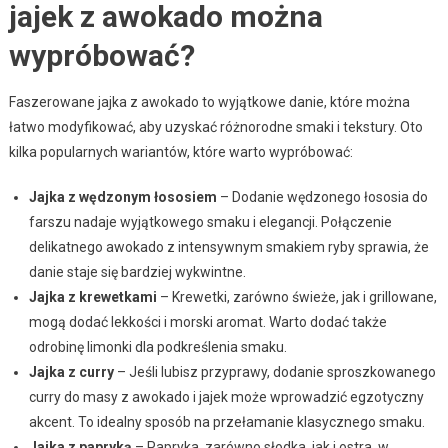
jajek z awokado można
wypróbować?
Faszerowane jajka z awokado to wyjątkowe danie, które można
łatwo modyfikować, aby uzyskać różnorodne smaki i tekstury. Oto
kilka popularnych wariantów, które warto wypróbować:
Jajka z wędzonym łososiem
– Dodanie wędzonego łososia do
farszu nadaje wyjątkowego smaku i elegancji. Połączenie
delikatnego awokado z intensywnym smakiem ryby sprawia, że
danie staje się bardziej wykwintne.
Jajka z krewetkami
– Krewetki, zarówno świeże, jak i grillowane,
mogą dodać lekkości i morski aromat. Warto dodać także
odrobinę limonki dla podkreślenia smaku.
Jajka z curry
– Jeśli lubisz przyprawy, dodanie sproszkowanego
curry do masy z awokado i jajek może wprowadzić egzotyczny
akcent. To idealny sposób na przełamanie klasycznego smaku.
Jajka z papryką
– Papryka, zarówno słodka, jak i ostra, w