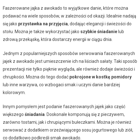
Faszerowane jajka z awokado to wyjątkowe danie, które można
podawać na wiele sposobów, w zależności od okazji. Idealnie nadają
się jako
przystawka na przyjęcia
, dodając elegancji i świeżości do
stołu. Można je także wykorzystać jako
szybkie śniadanie
lub
zdrową przekąskę, która dostarczy energii w ciągu dnia.
Jednym z popularniejszych sposobów serwowania faszerowanych
jajek z awokado jest umieszczenie ich na liściach sałaty. Taki sposób
prezentacji nie tylko pięknie wygląda, ale również dodaje świeżości i
chrupkości. Można do tego dodać
pokrojone w kostkę pomidory
lub inne warzywa, co wzbogaci smak i uczyni danie bardziej
kolorowym.
Innym pomysłem jest podanie faszerowanych jajek jako część
większego
śniadania
. Doskonale komponują się z pieczywem,
zarówno tostami, jak i chrupiącymi bułeczkami. Można je również
serwować z dodatkiem orzeźwiającego sosu jogurtowego lub ziół,
co dodatkowo podkreśli smak awokado.