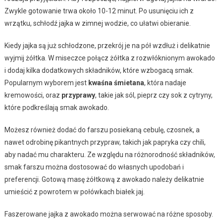
Zwykle gotowanie trwa około 10-12 minut. Po usunięciu ich z
wrzątku, schłodź jajka w zimnej wodzie, co ułatwi obieranie.
Kiedy jajka są już schłodzone, przekrój je na pół wzdłuż i delikatnie
wyjmij żółtka. W miseczce połącz żółtka z rozwłóknionym awokado
i dodaj kilka dodatkowych składników, które wzbogacą smak.
Popularnym wyborem jest
kwaśna śmietana
, która nadaje
kremowości, oraz
przyprawy
, takie jak sól, pieprz czy sok z cytryny,
które podkreślają smak awokado.
Możesz również dodać do farszu posiekaną cebulę, czosnek, a
nawet odrobinę pikantnych przypraw, takich jak papryka czy chili,
aby nadać mu charakteru. Ze względu na różnorodność składników,
smak farszu można dostosować do własnych upodobań i
preferencji. Gotową masę żółtkową z awokado należy delikatnie
umieścić z powrotem w połówkach białek jaj.
Faszerowane jajka z awokado można serwować na różne sposoby.