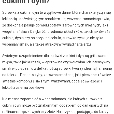
cukinii i dyni?
Surówka z cukinii i dyni to wyjątkowe danie, które charakteryzuje się
lekkością i odświeżającym smakiem. Jej wszechstronność sprawia,
że doskonale pasuje do wielu potraw, zarówno tych mięsnych, jak i
wegetariańskich. Dzięki różnorodności składników, takich jak świeża
cukinia, dynia czy na przykład cebula, surówka zyskuje nie tylko
wspaniały smak, ale także atrakcyjny wygląd na talerzu.
Świetnym uzupełnieniem dla surówki z cukinii i dyni są grillowane
mięsa, takie jak kurczak, wieprzowina czy wołowina. Ich intensywny
smak w połączeniu z delikatnością surówki tworzy idealną harmonię
na talerzu. Ponadto, ryby, zarówno smażone, jak i pieczone, również
świetnie komponują się z tymi warzywami, dodając świeżości i
lekkości całemu posiłkowi.
Nie można zapomnieć o wegetarianach, dla których surówka z
cukinii i dyni może być znakomitym dodatkiem do dań opartych na
roślinach strączkowych czy zbóż. Na przykład, podając ja do kaszy