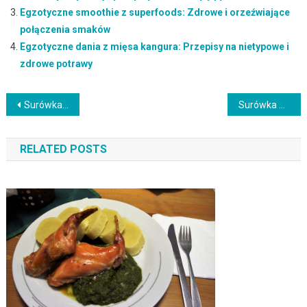
Egzotyczne smoothie z superfoods: Zdrowe i orzeźwiające
połączenia smaków
Egzotyczne dania z mięsa kangura: Przepisy na nietypowe i
zdrowe potrawy
Nawigacja
Surówka z buraków i papryki z oliwą z oliwek: Przepis na wyraziste i orzeźwiające danie
Surówka z buraków i cebuli z octem balsamicznym:Przepis na intensywny smak i aromat
wpisu
RELATED POSTS