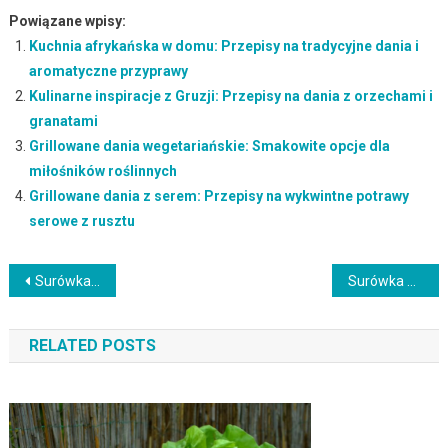
Powiązane wpisy:
Kuchnia afrykańska w domu: Przepisy na tradycyjne dania i
aromatyczne przyprawy
Kulinarne inspiracje z Gruzji: Przepisy na dania z orzechami i
granatami
Grillowane dania wegetariańskie: Smakowite opcje dla
miłośników roślinnych
Grillowane dania z serem: Przepisy na wykwintne potrawy
serowe z rusztu
Nawigacja
Surówka z buraków i ogórka z czosnkowym sosem jogurtowym: Przepis na lekką i orzeźwiającą kompozycję
Surówka z marchewki i jabłka: Przepis na świeże i chrupiące danie
wpisu
RELATED POSTS