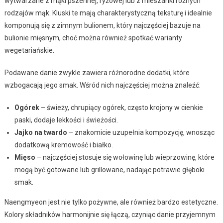
wytwarzane z mąki pszennej, ryżowej lub z mieszanki różnych
rodzajów mąk. Kluski te mają charakterystyczną teksturę i idealnie
komponują się z zimnym bulionem, który najczęściej bazuje na
bulionie mięsnym, choć można również spotkać warianty
wegetariańskie.
Podawane danie zwykle zawiera różnorodne dodatki, które
wzbogacają jego smak. Wśród nich najczęściej można znaleźć:
Ogórek
– świeży, chrupiący ogórek, często krojony w cienkie
paski, dodaje lekkości i świeżości.
Jajko na twardo
– znakomicie uzupełnia kompozycję, wnosząc
dodatkową kremowość i białko.
Mięso
– najczęściej stosuje się wołowinę lub wieprzowinę, które
mogą być gotowane lub grillowane, nadając potrawie głęboki
smak.
Naengmyeon jest nie tylko pożywne, ale również bardzo estetyczne.
Kolory składników harmonijnie się łączą, czyniąc danie przyjemnym