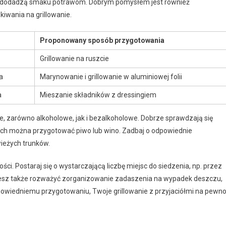
re dodadzą smaku potrawom. Dobrym pomysłem jest również
kiwania na grillowanie.
Proponowany sposób przygotowania
Grillowanie na ruszcie
a
Marynowanie i grillowanie w aluminiowej folii
a
Mieszanie składników z dressingiem
e, zarówno alkoholowe, jak i bezalkoholowe. Dobrze sprawdzają się
łych można przygotować piwo lub wino. Zadbaj o odpowiednie
wieżych trunków.
ci. Postaraj się o wystarczającą liczbę miejsc do siedzenia, np. przez
żesz także rozważyć zorganizowanie zadaszenia na wypadek deszczu,
dpowiedniemu przygotowaniu, Twoje grillowanie z przyjaciółmi na pewn