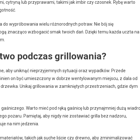
 cytryną lub przyprawami, takimi jak imbir czy czosnek. Rybę warto
lgotność.
a do wypróbowania wielu różnorodnych potraw. Nie bój się
gą znacząco wzbogacić smak twoich dań. Dzięki temu każda uczta na
em.
two podczas grillowania?
tne, aby uniknąć nieprzyjemnych sytuacji oraz wypadków. Przede
Powinien on być umieszczony w dobrze wentylowanym miejscu, z dala od
 drzewka. Unikaj grillowania w zamkniętych przestrzeniach, gdzie dym
 gaśniczego. Warto mieć pod ręką gaśnicę lub przynajmniej dużą wiadr
 pożaru. Pamiętaj, aby nigdy nie zostawiać grilla bez nadzoru,
uje na nim jedzenia.
materiałów, takich jak suche liście czy drewno, aby zminimalizować