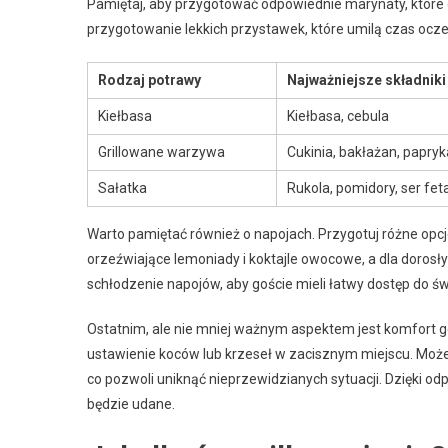
Pamiętaj, aby przygotować odpowiednie marynaty, któ
przygotowanie lekkich przystawek, które umilą czas ocze
Rodzaj potrawy
Najważniejsze składniki
Kiełbasa
Kiełbasa, cebula
Grillowane warzywa
Cukinia, bakłażan, papryk
Sałatka
Rukola, pomidory, ser fet
Warto pamiętać również o napojach. Przygotuj różne opcj
orzeźwiające lemoniady i koktajle owocowe, a dla doros
schłodzenie napojów, aby goście mieli łatwy dostęp do ś
Ostatnim, ale nie mniej ważnym aspektem jest komfort goś
ustawienie koców lub krzeseł w zacisznym miejscu. Mo
co pozwoli uniknąć nieprzewidzianych sytuacji. Dzięki o
będzie udane.