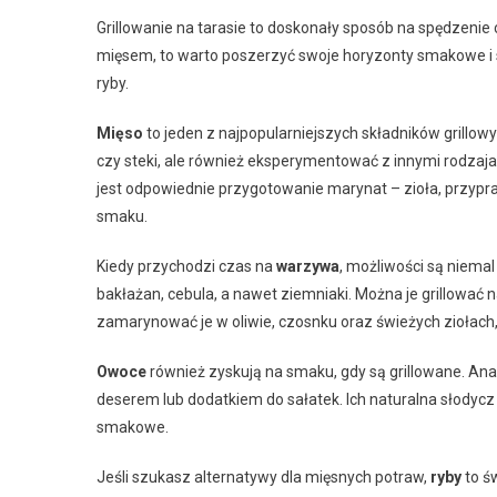
Grillowanie na tarasie to doskonały sposób na spędzenie c
mięsem, to warto poszerzyć swoje horyzonty smakowe i sp
ryby.
Mięso
to jeden z najpopularniejszych składników grillowy
czy steki, ale również eksperymentować z innymi rodzaja
jest odpowiednie przygotowanie marynat – zioła, przypr
smaku.
Kiedy przychodzi czas na
warzywa
, możliwości są niemal
bakłażan, cebula, a nawet ziemniaki. Można je grillować n
zamarynować je w oliwie, czosnku oraz świeżych ziołach, 
Owoce
również zyskują na smaku, gdy są grillowane. Ana
deserem lub dodatkiem do sałatek. Ich naturalna słodyc
smakowe.
Jeśli szukasz alternatywy dla mięsnych potraw,
ryby
to ś