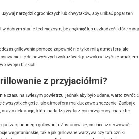
używaj narzędzi ogrodniczych lub chwytaków, aby unikać poparzeń
 jest w dobrym stanie technicznym, bez pęknięć lub uszkodzeń, które mog
zas grillowania pomoże zapewnić nie tylko miłą atmosferę, ale
stosowanie się do powyższych wskazówek pozwoli cieszyć się smakiem
o swoje i bliskich.
illowanie z przyjaciółmi?
enie czasu na świeżym powietrzu, jednak aby było udane, warto zwrócić
ć wszystkich gości, ale atmosfera ma kluczowe znaczenie. Zadbaj o
 oraz o dekoracje, które nadadzą wydarzeniu przyjemny charakter.
ganizacji udanego grillowania. Zastanów się, co chcesz serwować.
cje wegetariańskie, takie jak grillowane warzywa czy tofuczniki.