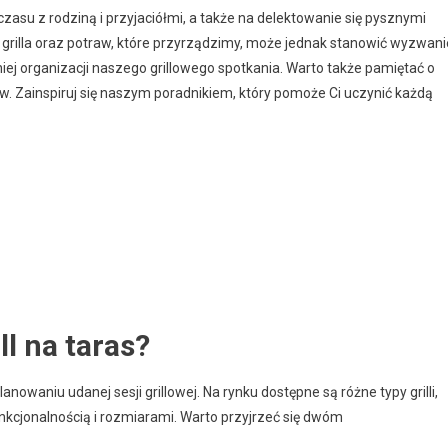
czasu z rodziną i przyjaciółmi, a także na delektowanie się pysznymi
rilla oraz potraw, które przyrządzimy, może jednak stanowić wyzwani
ej organizacji naszego grillowego spotkania. Warto także pamiętać o
nów. Zainspiruj się naszym poradnikiem, który pomoże Ci uczynić każdą
l na taras?
nowaniu udanej sesji grillowej. Na rynku dostępne są różne typy grilli,
funkcjonalnością i rozmiarami. Warto przyjrzeć się dwóm