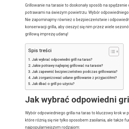
Grillowanie na tarasie to doskonały sposób na spędzenie 
potrawami na świeżym powietrzu. Wybór odpowiedniego g
Nie zapominajmy również o bezpieczeństwie i odpowiedni
konserwacji grilla, aby cieszyć się nim przez wiele sezo
grillową imprezę udaną!
Spis treści
Jak wybrać odpowiedni grill na taras?
Jakie potrawy najlepiej grillować na tarasie?
Jak zapewnić bezpieczeństwo podczas grillowania?
Jak zorganizować udane grillowanie z przyjaciółmi?
Jak dbać o grill po użyciu?
Jak wybrać odpowiedni gril
Wybór odpowiedniego grilla na taras to kluczowy krok w pla
które różnią się nie tylko sposobem zasilania, ale także 
najpopularniejszym rodzajom: