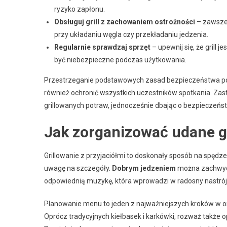
ryzyko zapłonu.
Obsługuj grill z zachowaniem ostrożności
– zawsze 
przy układaniu węgla czy przekładaniu jedzenia.
Regularnie sprawdzaj sprzęt
– upewnij się, że grill
być niebezpieczne podczas użytkowania.
Przestrzeganie podstawowych zasad bezpieczeństwa podc
również ochronić wszystkich uczestników spotkania. Za
grillowanych potraw, jednocześnie dbając o bezpieczeństw
Jak zorganizować udane gr
Grillowanie z przyjaciółmi to doskonały sposób na spędz
uwagę na szczegóły.
Dobrym jedzeniem
można zachwyci
odpowiednią muzykę, która wprowadzi w radosny nastrój,
Planowanie menu to jeden z najważniejszych kroków w or
Oprócz tradycyjnych kiełbasek i karkówki, rozważ także op