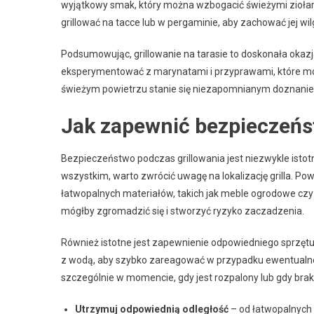
wyjątkowy smak, który można wzbogacić świeżymi ziołami,
grillować na tacce lub w pergaminie, aby zachować jej wi
Podsumowując, grillowanie na tarasie to doskonała okazj
eksperymentować z marynatami i przyprawami, które mo
świeżym powietrzu stanie się niezapomnianym doznani
Jak zapewnić bezpieczeńs
Bezpieczeństwo podczas grillowania jest niezwykle isto
wszystkim, warto zwrócić uwagę na lokalizację grilla. 
łatwopalnych materiałów, takich jak meble ogrodowe czy
mógłby zgromadzić się i stworzyć ryzyko zaczadzenia.
Również istotne jest zapewnienie odpowiedniego sprzętu
z wodą, aby szybko zareagować w przypadku ewentualnego
szczególnie w momencie, gdy jest rozpalony lub gdy brak
Utrzymuj odpowiednią odległość
– od łatwopalnych 