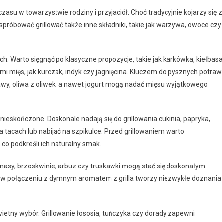
zasu w towarzystwie rodziny i przyjaciół. Choć tradycyjnie kojarzy się z
róbować grillować także inne składniki, takie jak warzywa, owoce czy
ch. Warto sięgnąć po klasyczne propozycje, takie jak karkówka, kiełbas
mi mięs, jak kurczak, indyk czy jagnięcina. Kluczem do pysznych potraw
awy, oliwa z oliwek, a nawet jogurt mogą nadać mięsu wyjątkowego
 nieskończone. Doskonale nadają się do grillowania cukinia, papryka,
a tacach lub nabijać na szpikulce. Przed grillowaniem warto
co podkreśli ich naturalny smak.
nasy, brzoskwinie, arbuz czy truskawki mogą stać się doskonałym
z w połączeniu z dymnym aromatem z grilla tworzy niezwykłe doznania
wietny wybór. Grillowanie łososia, tuńczyka czy dorady zapewni