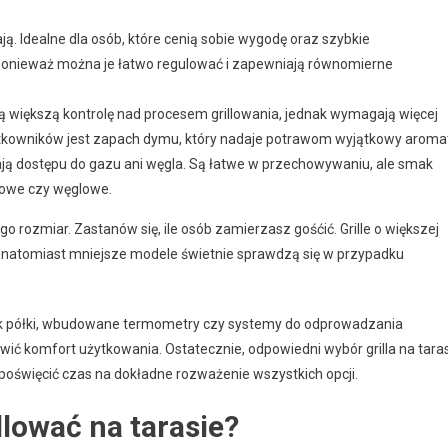
ą. Idealne dla osób, które cenią sobie wygodę oraz szybkie
 ponieważ można je łatwo regulować i zapewniają równomierne
ą większą kontrolę nad procesem grillowania, jednak wymagają więcej
ytkowników jest zapach dymu, który nadaje potrawom wyjątkowy aroma
ają dostępu do gazu ani węgla. Są łatwe w przechowywaniu, ale smak
zowe czy węglowe.
o rozmiar. Zastanów się, ile osób zamierzasz gośćić. Grille o większej
ół, natomiast mniejsze modele świetnie sprawdzą się w przypadku
jak półki, wbudowane termometry czy systemy do odprowadzania
awić komfort użytkowania. Ostatecznie, odpowiedni wybór grilla na tara
 poświęcić czas na dokładne rozważenie wszystkich opcji.
llować na tarasie?