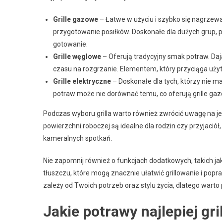
Grille gazowe
– Łatwe w użyciu i szybko się nagrzewaj
przygotowanie posiłków. Doskonałe dla dużych grup,
gotowanie.
Grille węglowe
– Oferują tradycyjny smak potraw. Daj
czasu na rozgrzanie. Elementem, który przyciąga uż
Grille elektryczne
– Doskonałe dla tych, którzy nie m
potraw może nie dorównać temu, co oferują grille ga
Podczas wyboru grilla warto również zwrócić uwagę na jeg
powierzchni roboczej są idealne dla rodzin czy przyjaci
kameralnych spotkań.
Nie zapomnij również o funkcjach dodatkowych, takich 
tłuszczu, które mogą znacznie ułatwić grillowanie i popr
zależy od Twoich potrzeb oraz stylu życia, dlatego warto
Jakie potrawy najlepiej gri