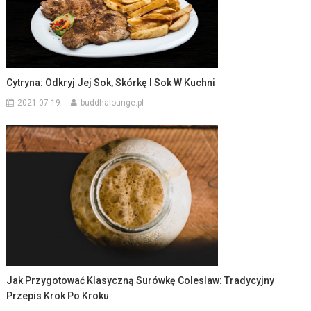
Cytryna: Odkryj Jej Sok, Skórkę I Sok W Kuchni
2021-07-19
buddhalounge.pl
Jak Przygotować Klasyczną Surówkę Coleslaw: Tradycyjny
Przepis Krok Po Kroku