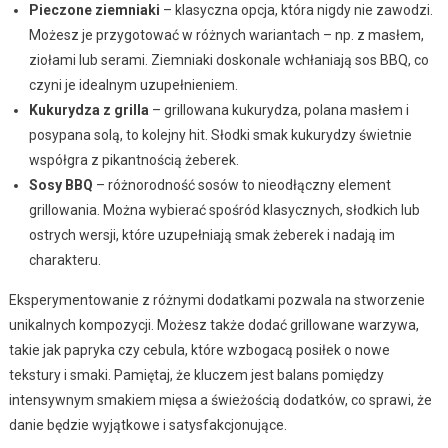
Pieczone ziemniaki
– klasyczna opcja, która nigdy nie zawodzi.
Możesz je przygotować w różnych wariantach – np. z masłem,
ziołami lub serami. Ziemniaki doskonale wchłaniają sos BBQ, co
czyni je idealnym uzupełnieniem.
Kukurydza z grilla
– grillowana kukurydza, polana masłem i
posypana solą, to kolejny hit. Słodki smak kukurydzy świetnie
współgra z pikantnością żeberek.
Sosy BBQ
– różnorodność sosów to nieodłączny element
grillowania. Można wybierać spośród klasycznych, słodkich lub
ostrych wersji, które uzupełniają smak żeberek i nadają im
charakteru.
Eksperymentowanie z różnymi dodatkami pozwala na stworzenie
unikalnych kompozycji. Możesz także dodać grillowane warzywa,
takie jak papryka czy cebula, które wzbogacą posiłek o nowe
tekstury i smaki. Pamiętaj, że kluczem jest balans pomiędzy
intensywnym smakiem mięsa a świeżością dodatków, co sprawi, że
danie będzie wyjątkowe i satysfakcjonujące.