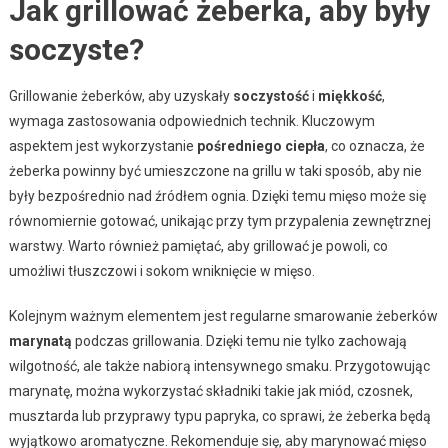
Jak grillować żeberka, aby były
soczyste?
Grillowanie żeberków, aby uzyskały
soczystość
i
miękkość
,
wymaga zastosowania odpowiednich technik. Kluczowym
aspektem jest wykorzystanie
pośredniego ciepła
, co oznacza, że
żeberka powinny być umieszczone na grillu w taki sposób, aby nie
były bezpośrednio nad źródłem ognia. Dzięki temu mięso może się
równomiernie gotować, unikając przy tym przypalenia zewnętrznej
warstwy. Warto również pamiętać, aby grillować je powoli, co
umożliwi tłuszczowi i sokom wniknięcie w mięso.
Kolejnym ważnym elementem jest regularne smarowanie żeberków
marynatą
podczas grillowania. Dzięki temu nie tylko zachowają
wilgotność, ale także nabiorą intensywnego smaku. Przygotowując
marynatę, można wykorzystać składniki takie jak miód, czosnek,
musztarda lub przyprawy typu papryka, co sprawi, że żeberka będą
wyjątkowo aromatyczne. Rekomenduje się, aby marynować mięso