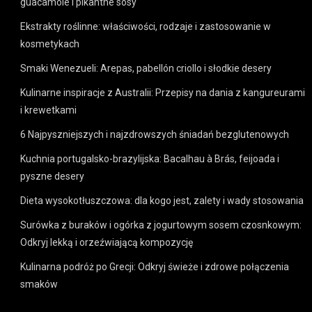
guacamole i pikantne sosy
Ekstrakty roślinne: właściwości, rodzaje i zastosowanie w
kosmetykach
Smaki Wenezueli: Arepas, pabellón criollo i słodkie desery
Kulinarne inspiracje z Australii: Przepisy na dania z kangureurami
i krewetkami
6 Najpyszniejszych i najzdrowszych śniadań bezglutenowych
Kuchnia portugalsko-brazylijska: Bacalhau à Brás, feijoada i
pyszne desery
Dieta wysokotłuszczowa: dla kogo jest, zalety i wady stosowania
Surówka z buraków i ogórka z jogurtowym sosem czosnkowym:
Odkryj lekką i orzeźwiającą kompozycję
Kulinarna podróż po Grecji: Odkryj świeże i zdrowe połączenia
smaków