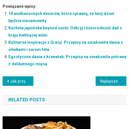
Powiązane wpisy:
10 wielkanocnych deserów, które sprawią, że twój dzień
będzie niesamowity
Kuchnia japońska beyond sushi: Odkryj różnorodność dań z
kraju kwitnącej wiśni
Kulinarne inspiracje z Grecji: Przepisy na smakowite dania z
oliwkami i serem feta
Egzotyczne dania z krewetek: Przepisy na smakowite potrawy
z delikatnego mięsa
Nawigacja
Jak przygotować wykwintnego stek z grilla: Przepis na smakowite danie mięsne
Najlepsze przepisy na grillowane dania z owoców: Oryginalne połączenia smaków prosto z grilla
wpisu
RELATED POSTS