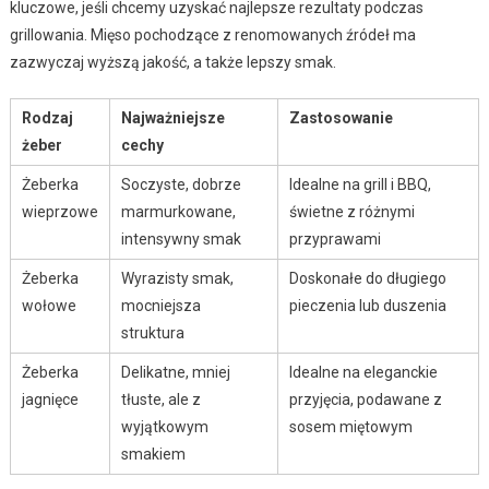
kluczowe, jeśli chcemy uzyskać najlepsze rezultaty podczas
grillowania. Mięso pochodzące z renomowanych źródeł ma
zazwyczaj wyższą jakość, a także lepszy smak.
Rodzaj
Najważniejsze
Zastosowanie
żeber
cechy
Żeberka
Soczyste, dobrze
Idealne na grill i BBQ,
wieprzowe
marmurkowane,
świetne z różnymi
intensywny smak
przyprawami
Żeberka
Wyrazisty smak,
Doskonałe do długiego
wołowe
mocniejsza
pieczenia lub duszenia
struktura
Żeberka
Delikatne, mniej
Idealne na eleganckie
jagnięce
tłuste, ale z
przyjęcia, podawane z
wyjątkowym
sosem miętowym
smakiem