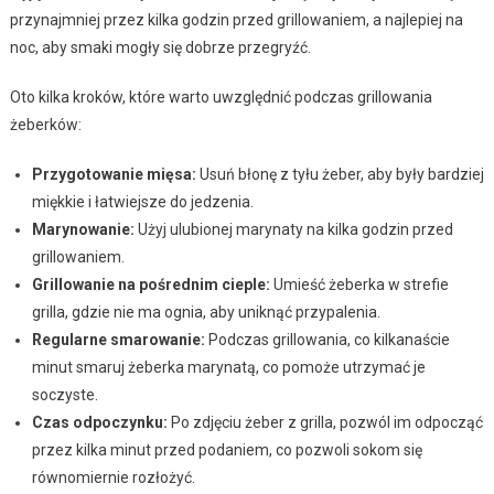
przynajmniej przez kilka godzin przed grillowaniem, a najlepiej na
noc, aby smaki mogły się dobrze przegryźć.
Oto kilka kroków, które warto uwzględnić podczas grillowania
żeberków:
Przygotowanie mięsa:
Usuń błonę z tyłu żeber, aby były bardziej
miękkie i łatwiejsze do jedzenia.
Marynowanie:
Użyj ulubionej marynaty na kilka godzin przed
grillowaniem.
Grillowanie na pośrednim cieple:
Umieść żeberka w strefie
grilla, gdzie nie ma ognia, aby uniknąć przypalenia.
Regularne smarowanie:
Podczas grillowania, co kilkanaście
minut smaruj żeberka marynatą, co pomoże utrzymać je
soczyste.
Czas odpoczynku:
Po zdjęciu żeber z grilla, pozwól im odpocząć
przez kilka minut przed podaniem, co pozwoli sokom się
równomiernie rozłożyć.