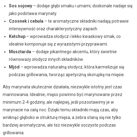
Sos sojowy
– dodaje głębi smaku i umami, doskonale nadaje się
jako podstawa marynaty.
Czosnek i cebula
– te aromatyczne składniki nadają potrawie
intensywność oraz charakterystyczny zapach.
Ketchup
– wprowadza słodycz i lekko kwaskowy smak, co
idealnie komponuje się z wyrazistymi przyprawami.
Musztarda
– dodaje pikantnego akcentu, który świetnie
równoważy słodycz innych składników.
Mjód
– wprowadza naturalną słodycz, która karmelizuje się
podczas grillowania, tworząc apetyczną skorupkę na mięsie.
Aby marynata skutecznie działała, niezwykle istotny jest czas
marinowania. Idealnie, mięso powinno być marynowane przez
minimum 2-4 godziny, ale najlepiej, jeśli pozostawimy je w
marynacie na całą noc. Dzięki temu składniki mają czas, aby
wniknąć głęboko w strukturę mięsa, a żebra staną się nie tylko
bardziej aromatyczne, ale też niezwykle soczyste podczas
grillowania.