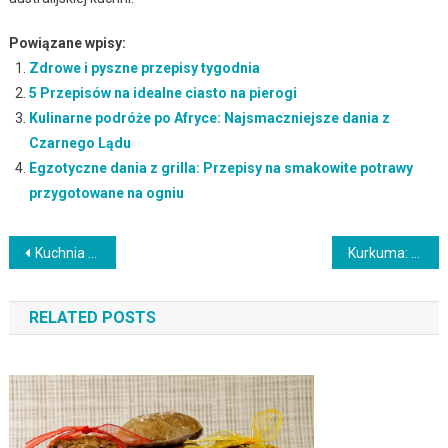
Powiązane wpisy:
Zdrowe i pyszne przepisy tygodnia
5 Przepisów na idealne ciasto na pierogi
Kulinarne podróże po Afryce: Najsmaczniejsze dania z
Czarnego Lądu
Egzotyczne dania z grilla: Przepisy na smakowite potrawy
przygotowane na ogniu
Nawigacja
Kuchnia amerykańsko-południowoafrykańska: Bobotie, bunny chow i wyjątkowe sosy
Kurkuma: Przyprawa o właściwościach prozdrowotnych i kulinarnych zastosowaniach
wpisu
RELATED POSTS