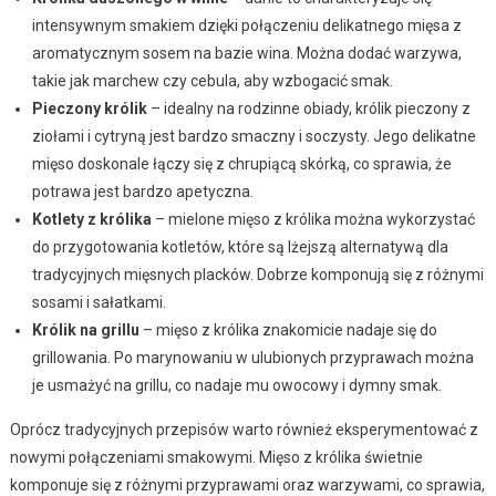
intensywnym smakiem dzięki połączeniu delikatnego mięsa z
aromatycznym sosem na bazie wina. Można dodać warzywa,
takie jak marchew czy cebula, aby wzbogacić smak.
Pieczony królik
– idealny na rodzinne obiady, królik pieczony z
ziołami i cytryną jest bardzo smaczny i soczysty. Jego delikatne
mięso doskonale łączy się z chrupiącą skórką, co sprawia, że
potrawa jest bardzo apetyczna.
Kotlety z królika
– mielone mięso z królika można wykorzystać
do przygotowania kotletów, które są lżejszą alternatywą dla
tradycyjnych mięsnych placków. Dobrze komponują się z różnymi
sosami i sałatkami.
Królik na grillu
– mięso z królika znakomicie nadaje się do
grillowania. Po marynowaniu w ulubionych przyprawach można
je usmażyć na grillu, co nadaje mu owocowy i dymny smak.
Oprócz tradycyjnych przepisów warto również eksperymentować z
nowymi połączeniami smakowymi. Mięso z królika świetnie
komponuje się z różnymi przyprawami oraz warzywami, co sprawia,