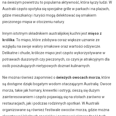
na świeżym powietrzu to popularna aktywność, która łączy ludzi. W
Australii często spotyka się specjalne grille w parkach i na plażach,
gdzie mieszkańcy i turyści mogą delektować się smakiem
pieczonego mięsa w otoczeniu natury.
Innym istotnym składnikiem australijskiej kuchni jest
mięso z
królika
. To mięso, które zdobywa coraz większe uznanie ze
względu na swoje walory smakowe oraz wartości odżywcze.
Delikatne i chude, królicze mięso jest często wykorzystywane w
potrawach duszonych czy pieczonych, co czyni je atrakcyjnym dla
osób poszukujących nietypowych doznań kulinarnych.
Nie można również zapomnieć o
świeżych owocach morza
, które
są dostępne dzięki bogatym wodom otaczającym Australię. Owoce
morza, takie jak homary, krewetki i ostrygi, cieszą się dużym
zainteresowaniem i często pojawiają się na stołach zarówno w
restauracjach, jak i podczas rodzinnych spotkań. W Australii
organizowane są również festiwale owoców morza, gdzie można