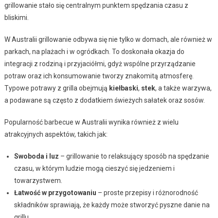
grillowanie stało się centralnym punktem spędzania czasu z
bliskimi.
W Australii grillowanie odbywa się nie tylko w domach, ale również w
parkach, na plażach i w ogródkach. To doskonała okazja do
integracji z rodziną i przyjaciółmi, gdyż wspólne przyrządzanie
potraw oraz ich konsumowanie tworzy znakomitą atmosferę.
Typowe potrawy z grilla obejmują
kiełbaski
,
stek
, a także warzywa,
a podawane są często z dodatkiem świeżych sałatek oraz sosów.
Popularność barbecue w Australii wynika również z wielu
atrakcyjnych aspektów, takich jak:
Swoboda i luz
– grillowanie to relaksujący sposób na spędzanie
czasu, w którym ludzie mogą cieszyć się jedzeniem i
towarzystwem.
Łatwość w przygotowaniu
– proste przepisy i różnorodność
składników sprawiają, że każdy może stworzyć pyszne danie na
grillu.