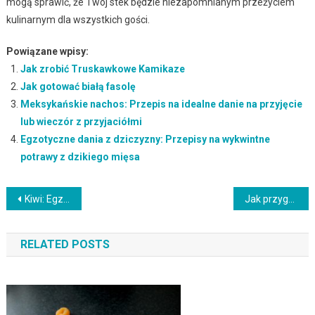
mogą sprawić, że Twój stek będzie niezapomnianym przeżyciem
kulinarnym dla wszystkich gości.
Powiązane wpisy:
Jak zrobić Truskawkowe Kamikaze
Jak gotować białą fasolę
Meksykańskie nachos: Przepis na idealne danie na przyjęcie
lub wieczór z przyjaciółmi
Egzotyczne dania z dziczyzny: Przepisy na wykwintne
potrawy z dzikiego mięsa
Nawigacja
Kiwi: Egzotyczne owoce i przepisy kulinarne z ich udziałem
Jak przygotować idealne żeberka BBQ: Sekrety soczystego mięsa z grilla
wpisu
RELATED POSTS