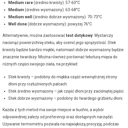
Medium rare
(średnio krwisty): 57-60°C
Medium
(średnio wysmażony): 63-68°C
Medium well
(średnio dobrze wysmażony): 70-73°C
Well done
(dobrze wysmażony): powyżej 76°C
Alternatywnie, można zastosować
test dotykowy
. Wystarczy
nacisnąć powierzchnię steku, aby ocenić jego sprężystość. Stek
krwisty będzie bardzo miękki, natomiast dobrze wysmażony będzie
znacznie twardszy. Można również porównać teksturę mięsa do
różnych części swojego ciała, na przykład:
Stek krwisty – podobny do miękka część wewnętrznej strony
dłoni przy rozluźnionych palcach.
Stek średnio wysmażony – jak część dłoni przy zaciśniętej pięści.
Stek dobrze wysmażony – podobny do twardego grzbietu dłoni.
Każda z tych metod ma swoje miejsce w kuchni, a wybór
odpowiedniej zależy od preferencji oraz dostępnych narzędzi.
Używanie termometru pozwala na największą precyzję, podczas