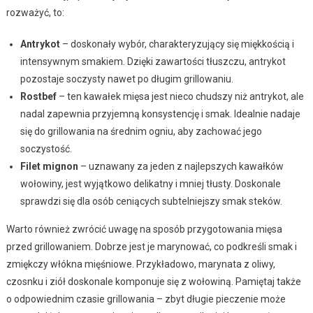
rozważyć, to:
Antrykot
– doskonały wybór, charakteryzujący się miękkością i
intensywnym smakiem. Dzięki zawartości tłuszczu, antrykot
pozostaje soczysty nawet po długim grillowaniu.
Rostbef
– ten kawałek mięsa jest nieco chudszy niż antrykot, ale
nadal zapewnia przyjemną konsystencję i smak. Idealnie nadaje
się do grillowania na średnim ogniu, aby zachować jego
soczystość.
Filet mignon
– uznawany za jeden z najlepszych kawałków
wołowiny, jest wyjątkowo delikatny i mniej tłusty. Doskonale
sprawdzi się dla osób ceniących subtelniejszy smak steków.
Warto również zwrócić uwagę na sposób przygotowania mięsa
przed grillowaniem. Dobrze jest je marynować, co podkreśli smak i
zmiękczy włókna mięśniowe. Przykładowo, marynata z oliwy,
czosnku i ziół doskonale komponuje się z wołowiną. Pamiętaj także
o odpowiednim czasie grillowania – zbyt długie pieczenie może