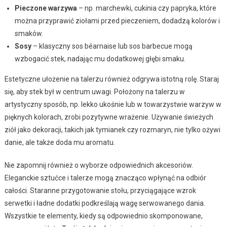
Pieczone warzywa
– np. marchewki, cukinia czy papryka, które
można przyprawić ziołami przed pieczeniem, dodadzą kolorów i
smaków.
Sosy
– klasyczny sos béarnaise lub sos barbecue mogą
wzbogacić stek, nadając mu dodatkowej głębi smaku.
Estetyczne ułożenie na talerzu również odgrywa istotną rolę. Staraj
się, aby stek był w centrum uwagi. Położony na talerzu w
artystyczny sposób, np. lekko ukośnie lub w towarzystwie warzyw w
pięknych kolorach, zrobi pozytywne wrażenie. Używanie świeżych
ziół jako dekoracji, takich jak tymianek czy rozmaryn, nie tylko ożywi
danie, ale także doda mu aromatu.
Nie zapomnij również o wyborze odpowiednich akcesoriów.
Eleganckie sztućce i talerze mogą znacząco wpłynąć na odbiór
całości. Staranne przygotowanie stołu, przyciągające wzrok
serwetki i ładne dodatki podkreślają wagę serwowanego dania.
Wszystkie te elementy, kiedy są odpowiednio skomponowane,