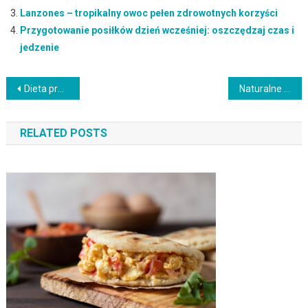
Lanzones – tropikalny owoc pełen zdrowotnych korzyści
Przygotowanie posiłków dzień wcześniej: oszczędzaj czas i
jedzenie
Nawigacja
Dieta przy cerze naczynkowej: co jeść i czego unikać?
Naturalne słodziki – zdrowa alternatywa dla twojej diety
wpisu
RELATED POSTS