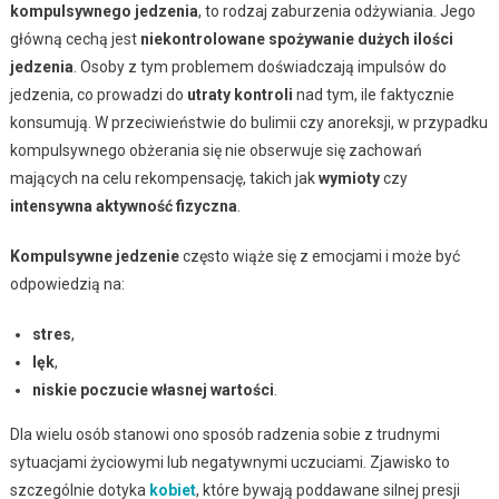
kompulsywnego jedzenia
, to rodzaj zaburzenia odżywiania. Jego
główną cechą jest
niekontrolowane spożywanie dużych ilości
jedzenia
. Osoby z tym problemem doświadczają impulsów do
jedzenia, co prowadzi do
utraty kontroli
nad tym, ile faktycznie
konsumują. W przeciwieństwie do bulimii czy anoreksji, w przypadku
kompulsywnego obżerania się nie obserwuje się zachowań
mających na celu rekompensację, takich jak
wymioty
czy
intensywna aktywność fizyczna
.
Kompulsywne jedzenie
często wiąże się z emocjami i może być
odpowiedzią na:
stres
,
lęk
,
niskie poczucie własnej wartości
.
Dla wielu osób stanowi ono sposób radzenia sobie z trudnymi
sytuacjami życiowymi lub negatywnymi uczuciami. Zjawisko to
szczególnie dotyka
kobiet
, które bywają poddawane silnej presji