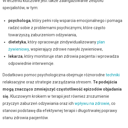
W leczeniu kluczowe jest także zaangażowanie zespołu
specjalistów, w tym:
psychologa
, który pełni rolę wsparcia emocjonalnego i pomaga
radzić sobie z problemami psychicznymi, które często
towarzyszą zaburzeniom odżywiania,
dietetyka
, który opracowuje zindywidualizowany
plan
żywieniowy
, wspierający zdrowe nawyki żywieniowe,
lekarza
, który monitoruje stan zdrowia pacjenta i wprowadza
odpowiednie interwencje.
Dodatkowo pomoc psychologiczna obejmuje różnorodne
techniki
relaksacyjne oraz strategie zarządzania stresem.
Te podejścia
mogą znacząco zmniejszyć częstotliwość epizodów objadania
się.
Kluczowym krokiem w terapii jest również zrozumienie
przyczyn zaburzeń odżywiania oraz ich
wpływu na zdrowie
, co
stanowi podstawę dla efektywnej terapii i długotrwałej poprawy
stanu zdrowia pacjentów.