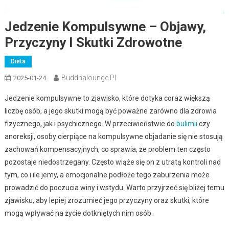
Jedzenie Kompulsywne – Objawy,
Przyczyny I Skutki Zdrowotne
Dieta
Buddhalounge.pl
2025-01-24
Jedzenie kompulsywne to zjawisko, które dotyka coraz większą
liczbę osób, a jego skutki mogą być poważne zarówno dla zdrowia
fizycznego, jak i psychicznego. W przeciwieństwie do
bulimii
czy
anoreksji, osoby cierpiące na kompulsywne objadanie się nie stosują
zachowań kompensacyjnych, co sprawia, że problem ten często
pozostaje niedostrzegany. Często wiąże się on z utratą kontroli nad
tym, co i ile jemy, a emocjonalne podłoże tego zaburzenia może
prowadzić do poczucia winy i wstydu. Warto przyjrzeć się bliżej temu
zjawisku, aby lepiej zrozumieć jego przyczyny oraz skutki, które
mogą wpływać na życie dotkniętych nim osób.