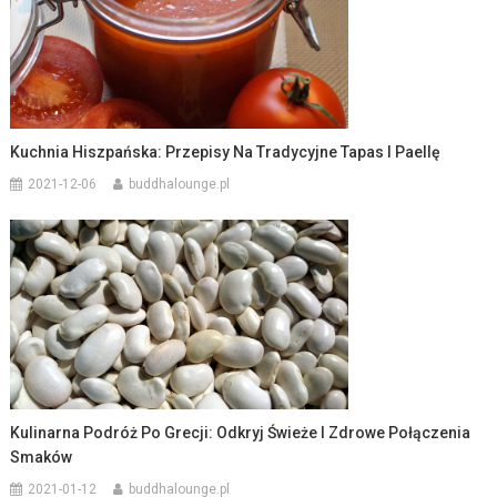
Kuchnia Hiszpańska: Przepisy Na Tradycyjne Tapas I Paellę
2021-12-06
buddhalounge.pl
Kulinarna Podróż Po Grecji: Odkryj Świeże I Zdrowe Połączenia
Smaków
2021-01-12
buddhalounge.pl