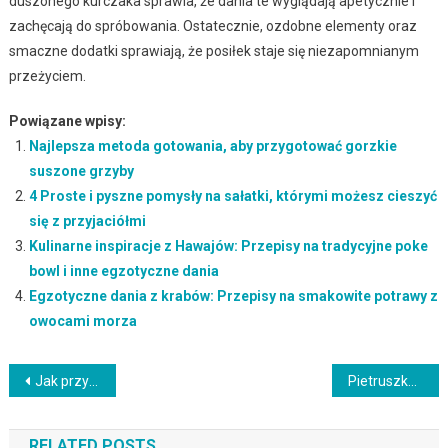
duszonego kurczaka sprawia, że dania te wyglądają apetycznie i
zachęcają do spróbowania. Ostatecznie, ozdobne elementy oraz
smaczne dodatki sprawiają, że posiłek staje się niezapomnianym
przeżyciem.
Powiązane wpisy:
Najlepsza metoda gotowania, aby przygotować gorzkie
suszone grzyby
4 Proste i pyszne pomysły na sałatki, którymi możesz cieszyć
się z przyjaciółmi
Kulinarne inspiracje z Hawajów: Przepisy na tradycyjne poke
bowl i inne egzotyczne dania
Egzotyczne dania z krabów: Przepisy na smakowite potrawy z
owocami morza
Nawigacja
Jak przygotować wykwintne steki wołowe na grillu: Przepis na soczyste i aromatyczne mięso
Pietruszka korzeń: Intensywny smak i możliwości kulinarnego wykorzystania
wpisu
RELATED POSTS