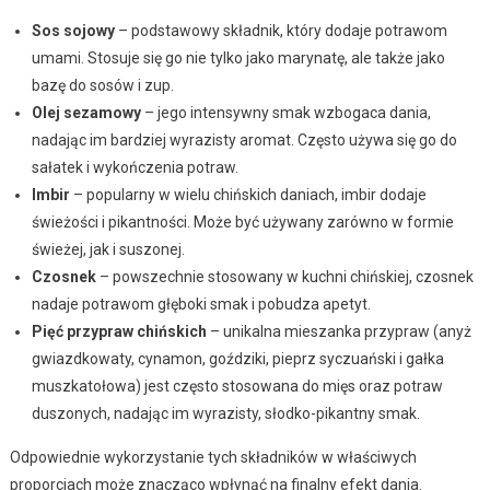
Sos sojowy
– podstawowy składnik, który dodaje potrawom
umami. Stosuje się go nie tylko jako marynatę, ale także jako
bazę do sosów i zup.
Olej sezamowy
– jego intensywny smak wzbogaca dania,
nadając im bardziej wyrazisty aromat. Często używa się go do
sałatek i wykończenia potraw.
Imbir
– popularny w wielu chińskich daniach, imbir dodaje
świeżości i pikantności. Może być używany zarówno w formie
świeżej, jak i suszonej.
Czosnek
– powszechnie stosowany w kuchni chińskiej, czosnek
nadaje potrawom głęboki smak i pobudza apetyt.
Pięć przypraw chińskich
– unikalna mieszanka przypraw (anyż
gwiazdkowaty, cynamon, goździki, pieprz syczuański i gałka
muszkatołowa) jest często stosowana do mięs oraz potraw
duszonych, nadając im wyrazisty, słodko-pikantny smak.
Odpowiednie wykorzystanie tych składników w właściwych
proporcjach może znacząco wpłynąć na finalny efekt dania.