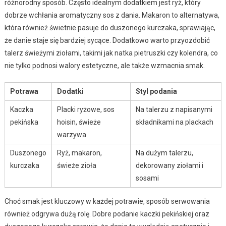
różnorodny sposób. Często idealnym dodatkiem jest ryż, który
dobrze wchłania aromatyczny sos z dania. Makaron to alternatywa,
która również świetnie pasuje do duszonego kurczaka, sprawiając,
że danie staje się bardziej sycące. Dodatkowo warto przyozdobić
talerz świeżymi ziołami, takimi jak natka pietruszki czy kolendra, co
nie tylko podnosi walory estetyczne, ale także wzmacnia smak.
Potrawa
Dodatki
Styl podania
Kaczka
Placki ryżowe, sos
Na talerzu z napisanymi
pekińska
hoisin, świeże
składnikami na plackach
warzywa
Duszonego
Ryż, makaron,
Na dużym talerzu,
kurczaka
świeże zioła
dekorowany ziołami i
sosami
Choć smak jest kluczowy w każdej potrawie, sposób serwowania
również odgrywa dużą rolę. Dobre podanie kaczki pekińskiej oraz