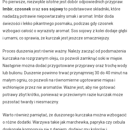
Po pierwsze, niezwykle istotne jest dobór odpowiednich przypraw.
Imbir
,
czosnek
oraz
sos sojowy
to podstawowe składniki, które
nadadzą potrawie niepowtarzalny smak i aromat. Imbir doda
świeżości i lekko pikantnego posmaku, podczas gdy czosnek
wzbogaci całość o wyrazisty aromat. Sos sojowy z kolei dodaje głębi
i umami, co sprawia, że kurczak jest jeszcze smaczniejszy.
Proces duszenia jest równie ważny. Należy zacząć od podsmażenia
kurczaka na rozgrzanym oleju, co pozwoli zamknąć soki w mięsie.
Następnie można dodać przygotowane przyprawy oraz trochę wody
lub bulionu. Duszenie powinno trwać przynajmniej 30 do 40 minut na
małym ogniu, co pozwoli na równomierne ugotowanie mięsa i
wchłonięcie przez nie aromatów. Ważne jest, aby nie gotować
potrawy zbyt krótko, ponieważ w przeciwnym razie kurczak może
pozostać twardy i niesmaczny.
Warto również pamiętać, że duszonego kurczaka można wzbogacić
o różne dodatki. Warzywa takie jak marchewka, papryka czy cebula
doskonale komponują się z daniem, dodając mu kolorów i