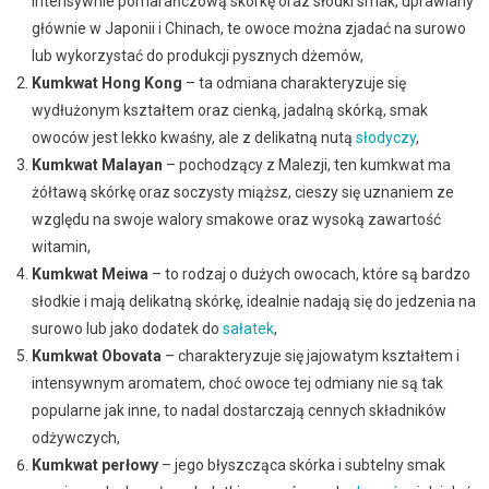
intensywnie pomarańczową skórkę oraz słodki smak, uprawiany
głównie w Japonii i Chinach, te owoce można zjadać na surowo
lub wykorzystać do produkcji pysznych dżemów,
Kumkwat Hong Kong
– ta odmiana charakteryzuje się
wydłużonym kształtem oraz cienką, jadalną skórką, smak
owoców jest lekko kwaśny, ale z delikatną nutą
słodyczy
,
Kumkwat Malayan
– pochodzący z Malezji, ten kumkwat ma
żółtawą skórkę oraz soczysty miąższ, cieszy się uznaniem ze
względu na swoje walory smakowe oraz wysoką zawartość
witamin,
Kumkwat Meiwa
– to rodzaj o dużych owocach, które są bardzo
słodkie i mają delikatną skórkę, idealnie nadają się do jedzenia na
surowo lub jako dodatek do
sałatek
,
Kumkwat Obovata
– charakteryzuje się jajowatym kształtem i
intensywnym aromatem, choć owoce tej odmiany nie są tak
popularne jak inne, to nadal dostarczają cennych składników
odżywczych,
Kumkwat perłowy
– jego błyszcząca skórka i subtelny smak