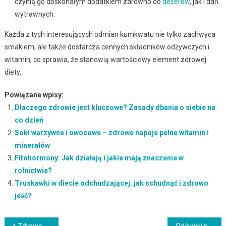
czynią go doskonałym dodatkiem zarówno do
deserów
, jak i dań
wytrawnych.
Każda z tych interesujących odmian kumkwatu nie tylko zachwyca
smakiem, ale także dostarcza cennych składników odżywczych i
witamin, co sprawia, że stanowią wartościowy element zdrowej
diety.
Powiązane wpisy:
Dlaczego zdrowie jest kluczowe? Zasady dbania o siebie na
co dzień
Soki warzywne i owocowe – zdrowe napoje pełne witamin i
minerałów
Fitohormony: Jak działają i jakie mają znaczenie w
rolnictwie?
Truskawki w diecie odchudzającej: jak schudnąć i zdrowo
jeść?
Zdrowe mąki dietetyczne – jakie wybrać i jak wpływają na organizm?
Odżywki po treningu – klucz do efektywnej regeneracji mięśni