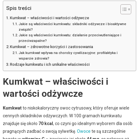
Spis treści
Kumkwat – właściwości i wartości odżywcze
Jakie są właściwości kumkwatu: składniki odżywcze i bioaktywne
związki?
Jakie są właściwości kumkwatu: działanie przeciwutleniające i
przeciwzapalne?
Kumkwat – zdrowotne korzyści i zastosowania
Jak kumkwat wpływa na choroby cywilizacyjne: profilaktyka i
wsparcie zdrowia?
Rodzaje kumkwatu i ich unikalne właściwości
Kumkwat – właściwości i
wartości odżywcze
Kumkwat
to niskokaloryczny owoc cytrusowy, który oferuje wiele
cennych składników odżywczych. W 100 gramach kumkwatu
znajduje się około
70 kcal
, co czyni go idealnym wyborem dla osób
pragnących zadbać o swoją sylwetkę.
Owoce
te są szczególnie
bogate w
witaminę C
– zawierają jej około
44 mg
, co pokrywa aż