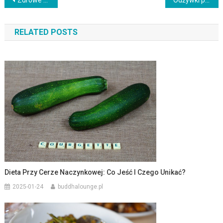
Nawigacja
wpisu
RELATED POSTS
Dieta Przy Cerze Naczynkowej: Co Jeść I Czego Unikać?
2025-01-24
buddhalounge.pl