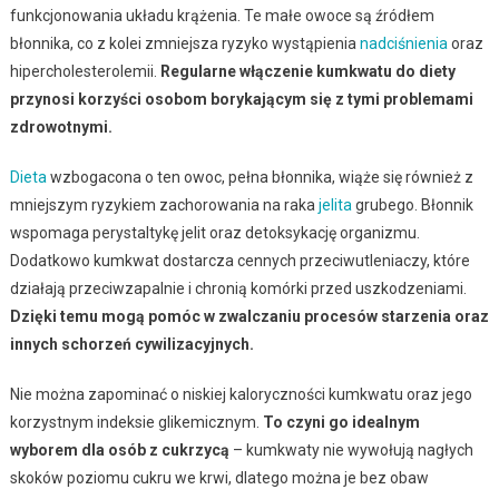
funkcjonowania układu krążenia. Te małe owoce są źródłem
błonnika, co z kolei zmniejsza ryzyko wystąpienia
nadciśnienia
oraz
hipercholesterolemii.
Regularne włączenie kumkwatu do diety
przynosi korzyści osobom borykającym się z tymi problemami
zdrowotnymi.
Dieta
wzbogacona o ten owoc, pełna błonnika, wiąże się również z
mniejszym ryzykiem zachorowania na raka
jelita
grubego. Błonnik
wspomaga perystaltykę jelit oraz detoksykację organizmu.
Dodatkowo kumkwat dostarcza cennych przeciwutleniaczy, które
działają przeciwzapalnie i chronią komórki przed uszkodzeniami.
Dzięki temu mogą pomóc w zwalczaniu procesów starzenia oraz
innych schorzeń cywilizacyjnych.
Nie można zapominać o niskiej kaloryczności kumkwatu oraz jego
korzystnym indeksie glikemicznym.
To czyni go idealnym
wyborem dla osób z cukrzycą
– kumkwaty nie wywołują nagłych
skoków poziomu cukru we krwi, dlatego można je bez obaw