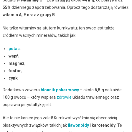
55%
dziennego zapotrzebowania. Oprócz tego dostarczają również
witamin A, E oraz z grupy B
.
Nie tylko witaminy są atutem kumkwatu; ten owoc jest także
źródłem ważnych minerałów, takich jak:
potas
,
wapń
,
magnez
,
fosfor
,
cynk
.
Dodatkowo zawiera
błonnik pokarmowy
– około
6,5 g
na każde
100 g owocu – który wspiera
zdrowie
układu trawiennego oraz
poprawia perystaltykę jelit.
Ale to nie koniec jego zalet! Kumkwat wyróżnia się obecnością
bioaktywnych związków, takich jak
flawonoidy
i
karotenoidy
. Te