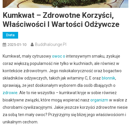
Kumkwat – Zdrowotne Korzyści,
Właściwości I Wartości Odżywcze
Dieta
Buddhalounge.pl
2025-01-10
Kumkwat, mały cytrusowy
owoc
o
intensywnym smaku, zyskuje
coraz większą popularność nie tylko w kuchniach, ale również w
kontekście zdrowotnym. Jego niskokaloryczność oraz bogactwo
składników odżywczych, takich jak witaminy C, E oraz
błonnik
,
sprawiają, że jest doskonałym wyborem dla osób dbających o
zdrowie
. Ale to nie wszystko – kumkwat kryje w sobie również
bioaktywne związki, które mogą wspierać nasz
organizm
w walce z
chorobami cywilizacyjnymi. Jakie jeszcze korzyści zdrowotne niesie
za sobą ten mały owoc? Przyjrzyjmy się bliżej jego właściwościom i
unikalnym cechom.