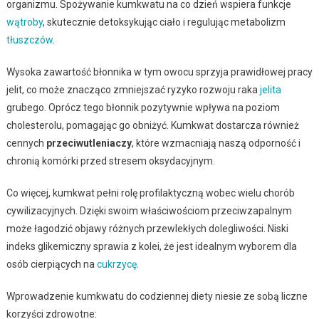
organizmu. Spożywanie kumkwatu na co dzień wspiera funkcje
wątroby
, skutecznie detoksykując ciało i regulując metabolizm
tłuszczów
.
Wysoka zawartość błonnika w tym owocu sprzyja prawidłowej pracy
jelit, co może znacząco zmniejszać ryzyko rozwoju raka
jelita
grubego. Oprócz tego błonnik pozytywnie wpływa na poziom
cholesterolu, pomagając go obniżyć. Kumkwat dostarcza również
cennych
przeciwutleniaczy
, które wzmacniają naszą odporność i
chronią komórki przed stresem oksydacyjnym.
Co więcej, kumkwat pełni rolę profilaktyczną wobec wielu chorób
cywilizacyjnych. Dzięki swoim właściwościom przeciwzapalnym
może łagodzić objawy różnych przewlekłych dolegliwości. Niski
indeks glikemiczny sprawia z kolei, że jest idealnym wyborem dla
osób cierpiących na
cukrzycę
.
Wprowadzenie kumkwatu do codziennej diety niesie ze sobą liczne
korzyści zdrowotne: