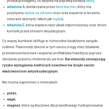
produkcji kolagenu, co wpływa na poprawę kondycji
skóry
,
witamina A
, dostarczana przez
beta-karoten
, który ma
pozytywny
wpływ na zdrowie
oczu oraz wsparcie w leczeniu
schorzeń skórnych, takich jak
trądzik
,
witamina E
, która wspiera nasz układ odpornościowy oraz chroni
komórki przed stresem oksydacyjnym.
Co więcej, kumkwat obfituje w różnorodne bioaktywne związki
roślinne. Flawonoidy obecne w tym owocu mogą mieć działanie
przeciwnowotworowe i wspierać profilaktykę miażdżycy poprzez
obniżenie poziomu cholesterolu we krwi.
Karotenoidy zmniejszają
ryzyko wystąpienia niektórych nowotworów dzięki swoim
właściwościom antyoksydacyjnym.
Nie można zapomnieć o minerałach:
potas
,
wapń
,
magnez
, które są kluczowe dla prawidłowego funkcjonowania