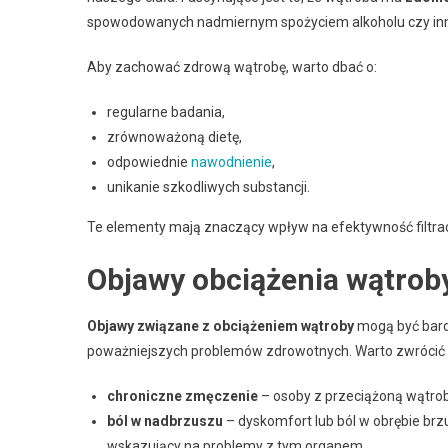
spowodowanych nadmiernym spożyciem alkoholu czy inny
Aby zachować zdrową wątrobę, warto dbać o:
regularne badania,
zrównoważoną dietę,
odpowiednie
nawodnienie
,
unikanie szkodliwych substancji.
Te elementy mają znaczący wpływ na efektywność filtrac
Objawy obciążenia wątroby
Objawy związane z obciążeniem wątroby
mogą być bard
poważniejszych problemów zdrowotnych. Warto zwrócić
chroniczne zmęczenie
– osoby z przeciążoną wątrobą
ból w nadbrzuszu
– dyskomfort lub ból w obrębie brz
wskazujący na problemy z tym organem,