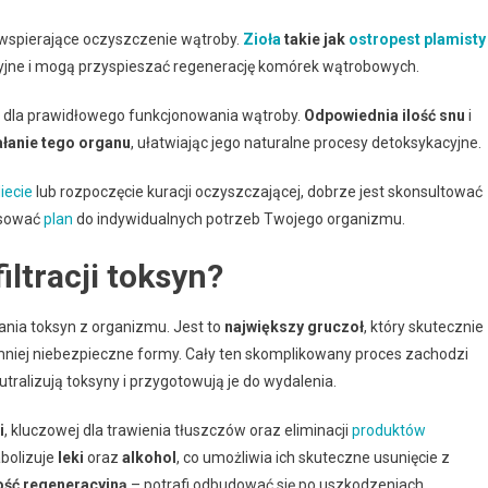
 wspierające oczyszczenie wątroby.
Zioła
takie jak
ostropest plamisty
yjne i mogą przyspieszać regenerację komórek wątrobowych.
e dla prawidłowego funkcjonowania wątroby.
Odpowiednia ilość snu
i
ałanie tego organu
, ułatwiając jego naturalne procesy detoksykacyjne.
iecie
lub rozpoczęcie kuracji oczyszczającej, dobrze jest skonsultować
osować
plan
do indywidualnych potrzeb Twojego organizmu.
iltracji toksyn?
ania toksyn z organizmu. Jest to
największy gruczoł
, który skutecznie
mniej niebezpieczne formy. Cały ten skomplikowany proces zachodzi
eutralizują toksyny i przygotowują je do wydalenia.
i
, kluczowej dla trawienia tłuszczów oraz eliminacji
produktów
abolizuje
leki
oraz
alkohol
, co umożliwia ich skuteczne usunięcie z
ość regeneracyjną
– potrafi odbudować się po uszkodzeniach