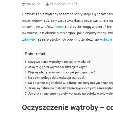
Buddhalounge.pl
2024-07-18
Oczyszczanie wątroby to temat, który staje się coraz ba
organ odpowiedzialny za detoksykację organizmu, ma 
sprawia, że właściwa
dieta
i styl życia mogą wspierać te
jak ważne jest dbanie o ten organ i jakie objawy mogą św
zdrowie
naszej wątroby i co powinno znaleźć się w
diecie
Spis treści
Oczyszczenie wątroby – co warto wiedzieć?
Jaką rolę pełni wątroba w filtracji toksyn?
Objawy obciążenia wątroby – jak je rozpoznać?
Na czym polega detoksykacja wątroby?
Co powinno się znaleźć w jadłospisie diety oczyszczające
Jakie są naturalne metody wspierające oczyszczenie wątr
Jak zioła i suplementy diety wpływają na detoksykację wąt
Oczyszczenie wątroby – c