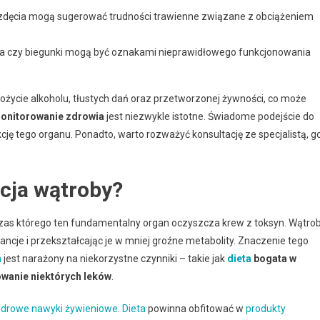
wzdęcia mogą sugerować trudności trawienne związane z obciążeniem
cia czy biegunki mogą być oznakami nieprawidłowego funkcjonowania
ycie alkoholu, tłustych dań oraz przetworzonej żywności, co może
monitorowanie zdrowia
jest niezwykle istotne. Świadome podejście do
ję tego organu. Ponadto, warto rozważyć konsultację ze specjalistą, g
cja wątroby?
czas którego ten fundamentalny organ oczyszcza krew z toksyn. Wątro
stancje i przekształcając je w mniej groźne metabolity. Znaczenie tego
m
jest narażony na niekorzystne czynniki – takie jak
dieta
bogata w
wanie niektórych leków
.
zdrowe nawyki żywieniowe
.
Dieta
powinna obfitować w
produkty