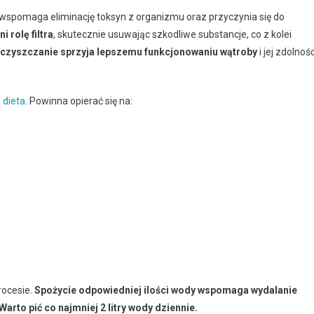
 wspomaga eliminację toksyn z organizmu oraz przyczynia się do
i rolę filtra
, skutecznie usuwając szkodliwe substancje, co z kolei
czyszczanie sprzyja lepszemu funkcjonowaniu wątroby
i jej zdolnośc
a
dieta
. Powinna opierać się na:
.
rocesie.
Spożycie odpowiedniej ilości wody wspomaga wydalanie
Warto pić co najmniej 2 litry wody dziennie.