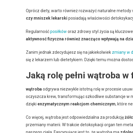
Oprócz diety, warto również rozważyć naturalne metody
czy mniszek lekarski
posiadają właściwości detoksykac
Regularność
posiłków
oraz zdrowy styl życia są kluczow
aktywnosć fizyczna również znacząco wpływają na dzi
Zanim jednak zdecydujesz się na jakiekolwiek
zmiany w d
się z lekarzem lub dietetykiem. Dzięki temu można dost
Jaką rolę pełni wątroba w f
wątroba
odgrywa niezwykle istotną rolę w procesie usuw
oczyszcza krew, transformując szkodliwe substancje w 
dzięki
enzymatycznym reakcjom chemicznym
, które n
Co więcej, wątroba jest odpowiedzialna za produkcję
żółc
przemiany materii. W trakcie detoksykacji organ ten met
naszego ciała. Fascynujące jest to, że wątroba ma
zdoln