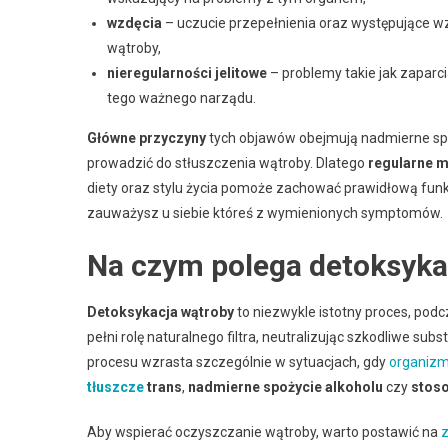
wzdęcia
– uczucie przepełnienia oraz występujące 
wątroby,
nieregularności jelitowe
– problemy takie jak zapar
tego ważnego narządu.
Główne przyczyny
tych objawów obejmują nadmierne spoż
prowadzić do stłuszczenia wątroby. Dlatego
regularne 
diety oraz stylu życia pomoże zachować prawidłową funkc
zauważysz u siebie któreś z wymienionych symptomów.
Na czym polega detoksyka
Detoksykacja wątroby
to niezwykle istotny proces, pod
pełni rolę naturalnego filtra, neutralizując szkodliwe sub
procesu wzrasta szczególnie w sytuacjach, gdy
organiz
tłuszcze
trans
,
nadmierne spożycie alkoholu
czy
stoso
Aby wspierać oczyszczanie wątroby, warto postawić na