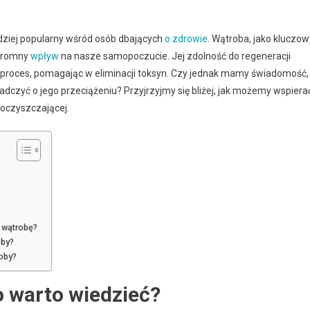
rdziej popularny wśród osób dbających
o
zdrowie
. Wątroba, jako kluczow
ogromny
wpływ
na nasze samopoczucie. Jej zdolność do regeneracji
n proces, pomagając w eliminacji toksyn. Czy jednak mamy świadomość,
iadczyć o jego przeciążeniu? Przyjrzyjmy się bliżej, jak możemy wspiera
oczyszczającej.
j wątrobę?
oby?
roby?
o warto wiedzieć?