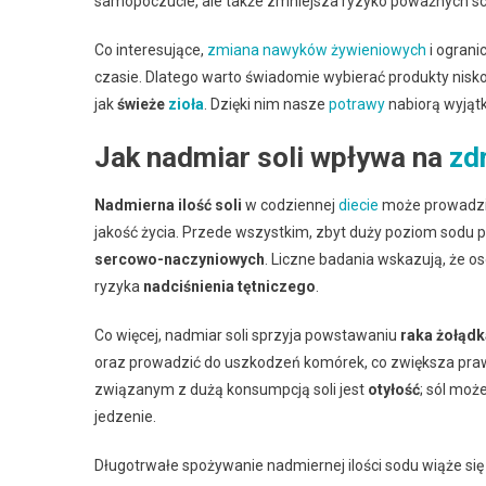
samopoczucie, ale także zmniejsza ryzyko poważnych s
Co interesujące,
zmiana nawyków żywieniowych
i ograni
czasie. Dlatego warto świadomie wybierać produkty ni
jak
świeże
zioła
. Dzięki nim nasze
potrawy
nabiorą wyją
Jak nadmiar soli wpływa na
zd
Nadmierna ilość soli
w codziennej
diecie
może prowadzić
jakość życia. Przede wszystkim, zbyt duży poziom sodu 
sercowo-naczyniowych
. Liczne badania wskazują, że o
ryzyka
nadciśnienia tętniczego
.
Co więcej, nadmiar soli sprzyja powstawaniu
raka żołądk
oraz prowadzić do uszkodzeń komórek, co zwiększa p
związanym z dużą konsumpcją soli jest
otyłość
; sól moż
jedzenie.
Długotrwałe spożywanie nadmiernej ilości sodu wiąże się