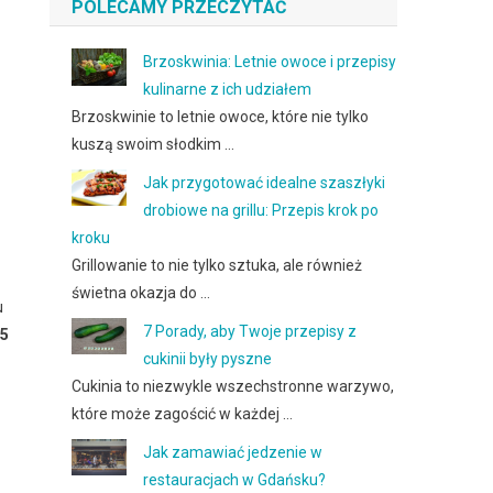
POLECAMY PRZECZYTAĆ
Brzoskwinia: Letnie owoce i przepisy
kulinarne z ich udziałem
Brzoskwinie to letnie owoce, które nie tylko
kuszą swoim słodkim …
Jak przygotować idealne szaszłyki
drobiowe na grillu: Przepis krok po
kroku
Grillowanie to nie tylko sztuka, ale również
świetna okazja do …
u
7 Porady, aby Twoje przepisy z
5
cukinii były pyszne
Cukinia to niezwykle wszechstronne warzywo,
które może zagościć w każdej …
Jak zamawiać jedzenie w
restauracjach w Gdańsku?