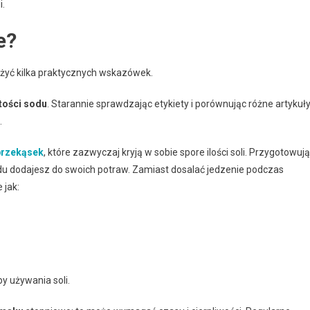
i.
e?
rożyć kilka praktycznych wskazówek.
tości sodu
. Starannie sprawdzając etykiety i porównując różne artykuł
.
przekąsek
, które zazwyczaj kryją w sobie spore ilości soli. Przygotowuj
odu dodajesz do swoich potraw. Zamiast dosalać jedzenie podczas
 jak:
y używania soli.