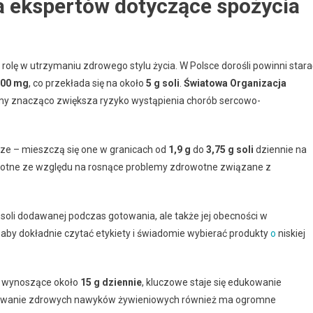
a ekspertów dotyczące spożycia
olę w utrzymaniu zdrowego stylu życia. W Polsce dorośli powinni stara
500 mg
, co przekłada się na około
5 g soli
.
Światowa Organizacja
my znacząco zwiększa ryzyko wystąpienia chorób sercowo-
sze – mieszczą się one w granicach od
1,9 g
do
3,75 g soli
dziennie na
 istotne ze względu na rosnące problemy zdrowotne związane z
i soli dodawanej podczas gotowania, ale także jej obecności w
by dokładnie czytać etykiety i świadomie wybierać produkty
o
niskiej
e, wynoszące około
15 g dziennie
, kluczowe staje się edukowanie
owanie zdrowych nawyków żywieniowych również ma ogromne