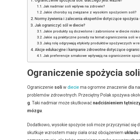
Ograniczenie spożycia soli: dlaczego jest ważne?
Jak nadmiar soli wpływa na zdrowie?
Jakie choroby są związane z wysokim spożyciem soli?
Normy żywienia i zalecenia ekspertów dotyczące spożycia 
Jak ograniczyć sól w diecie?
Jakie produkty są dozwolone i zabronione w diecie nisk
Jakie są praktyczne porady na temat ograniczenia soli 
Jaką rolę odgrywają etykiety produktów spożywczych w re
Akcje edukacyjne i kampanie zdrowotne dotyczące ogranicz
Jak preferencje smakowe wpływają na ograniczenie spoży
Ograniczenie spożycia soli
Ograniczenie
soli
w
diecie
ma ogromne znaczenie dla nas
problemów zdrowotnych. Przeciętny Polak spożywa oko
g
. Taki nadmiar może skutkować
nadciśnieniem tętnic
mózgu
.
Dodatkowo, wysokie spożycie soli może przyczyniać się 
skutkuje wzrostem masy ciała oraz obciążeniem
układu