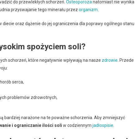
wadzić do przewlekłych schorzeń.
Osteoporoza
natomiast nie wynika
udnia przyswajanie tego minerału przez
organizm
.
w diecie oraz dążenie do jej ograniczenia dla poprawy ogólnego stanu
wysokim spożyciem soli?
ych schorzeń, które negatywnie wpływają na nasze
zdrowie
. Przede
oju:
chorób serca,
łych problemów zdrowotnych,
i są bardziej narażone na te poważne schorzenia. Aby zmniejszyć
anie i ograniczanie ilości soli
w codziennym
jadłospisie
.