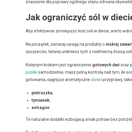
znaczenie dla poprawy ogólnego stanu zdrowia obywatel
Jak ograniczyć sól w dieci
Aby efektywnie zmniejszyć ilość soli w diecie, warto wd
Na początek, zwracaj uwagę na produkty o
niskiej zawar
spożywcze, łatwiej unikniesz tych z nadmierną ilością soli
Kolejnym krokiem jest ograniczenie
gotowych dań
oraz
posiłki
samodzielnie, masz pełną kontrolę nad tym, ile s
gotowania, sięgnij po aromatyczne
zioła
i przyprawy, takie
pietruszka
,
tymianek
,
estragon
.
Te naturalne dodatki wzbogacą smak potraw bez potrzeb