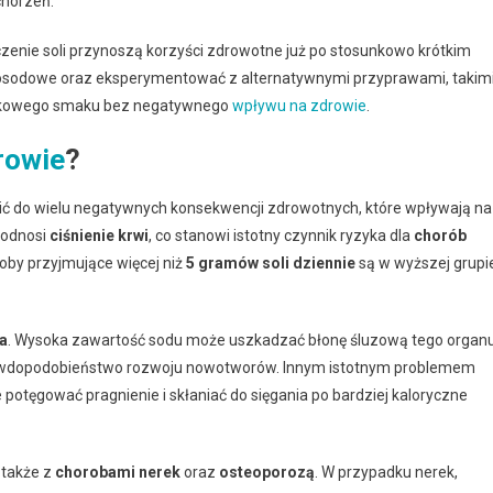
chorzeń.
czenie soli przynoszą korzyści zdrowotne już po stosunkowo krótkim
skosodowe oraz eksperymentować z alternatywnymi przyprawami, takim
tkowego smaku bez negatywnego
wpływu na zdrowie
.
rowie
?
 do wielu negatywnych konsekwencji zdrowotnych, które wpływają na
podnosi
ciśnienie krwi
, co stanowi istotny czynnik ryzyka dla
chorób
soby przyjmujące więcej niż
5 gramów soli dziennie
są w wyższej grupi
a
. Wysoka zawartość sodu może uszkadzać błonę śluzową tego organ
rawdopodobieństwo rozwoju nowotworów. Innym istotnym problemem
e potęgować pragnienie i skłaniać do sięgania po bardziej kaloryczne
 także z
chorobami nerek
oraz
osteoporozą
. W przypadku nerek,