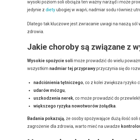
wysoki poziom soli obciąża ten ważny narząd i może pro
jedynie z
diety
ubogiej w wapń; nadmiar sodu również utr
Dlatego tak kluczowe jest zwracanie uwagi na naszą sól 
zdrowia.
Jakie choroby są związane z 
Wysokie spożycie soli
może prowadzić do wielu poważn
wszystkim
nadmiar tej przyprawy
przyczynia się do rozw
nadciśnienia tętniczego
, co z kolei zwiększa ryzyko 
udarów mózgu
,
uszkodzenia nerek
, co może prowadzić do przewlek
większego ryzyka nowotworów żołądka
.
Badania pokazują
, że osoby spożywające dużą ilość sol
zagrożenie dla zdrowia, warto mieć na uwadze
kontrolow