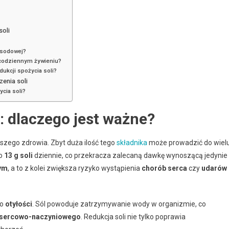
soli
osodowej?
w codziennym żywieniu?
dukcji spożycia soli?
enia soli
cia soli?
: dlaczego jest ważne?
zego zdrowia. Zbyt duża ilość tego
składnika
może prowadzić do wiel
ło
13 g soli
dziennie, co przekracza zalecaną dawkę wynoszącą jedynie
zym
, a to z kolei zwiększa ryzyko wystąpienia
chorób serca
czy
udarów
do
otyłości
. Sól powoduje zatrzymywanie wody w organizmie, co
 sercowo-naczyniowego
. Redukcja soli nie tylko poprawia