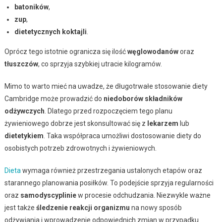
batoników
,
zup
,
dietetycznych koktajli
.
Oprócz tego istotnie ogranicza się ilość
węglowodanów
oraz
tłuszczów
, co sprzyja szybkiej utracie kilogramów.
Mimo to warto mieć na uwadze, że długotrwałe stosowanie diety
Cambridge może prowadzić do
niedoborów składników
odżywczych
. Dlatego przed rozpoczęciem tego planu
żywieniowego dobrze jest skonsultować się z
lekarzem
lub
dietetykiem
. Taka współpraca umożliwi dostosowanie diety do
osobistych potrzeb zdrowotnych i żywieniowych.
Dieta
wymaga również przestrzegania ustalonych etapów oraz
starannego planowania posiłków. To podejście sprzyja regularności
oraz
samodyscyplinie
w procesie odchudzania. Niezwykle ważne
jest także
śledzenie reakcji organizmu
na nowy sposób
odżywiania i wprowadzenie odpowiednich zmian w przypadku