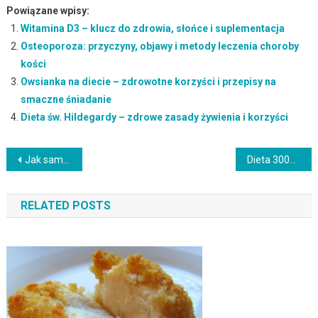
Powiązane wpisy:
Witamina D3 – klucz do zdrowia, słońce i suplementacja
Osteoporoza: przyczyny, objawy i metody leczenia choroby
kości
Owsianka na diecie – zdrowotne korzyści i przepisy na
smaczne śniadanie
Dieta św. Hildegardy – zdrowe zasady żywienia i korzyści
Nawigacja
Jak samodzielnie ułożyć skuteczną dietę odchudzającą?
Dieta 3000 kcal – zasady, efekty i przykładowy jadłospis
wpisu
RELATED POSTS