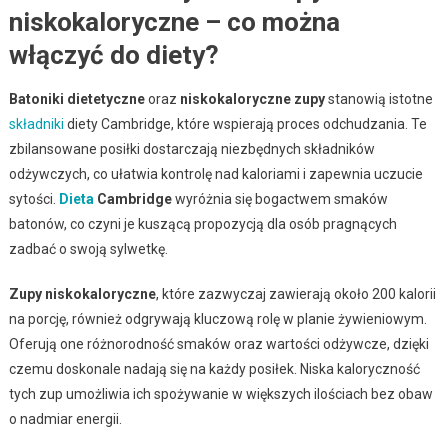
niskokaloryczne – co można
włączyć do diety?
Batoniki dietetyczne
oraz
niskokaloryczne zupy
stanowią istotne
składniki
diety Cambridge, które wspierają proces odchudzania. Te
zbilansowane posiłki dostarczają niezbędnych składników
odżywczych, co ułatwia kontrolę nad kaloriami i zapewnia uczucie
sytości.
Dieta
Cambridge
wyróżnia się bogactwem smaków
batonów, co czyni je kuszącą propozycją dla osób pragnących
zadbać o swoją sylwetkę.
Zupy niskokaloryczne
, które zazwyczaj zawierają około 200 kalorii
na porcję, również odgrywają kluczową rolę w planie żywieniowym.
Oferują one różnorodność smaków oraz wartości odżywcze, dzięki
czemu doskonale nadają się na każdy posiłek. Niska kaloryczność
tych zup umożliwia ich spożywanie w większych ilościach bez obaw
o nadmiar energii.