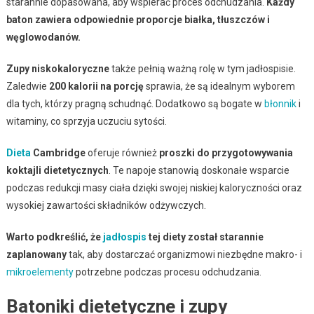
starannie dopasowana, aby wspierać proces odchudzania.
Każdy
baton zawiera odpowiednie proporcje białka, tłuszczów i
węglowodanów.
Zupy niskokaloryczne
także pełnią ważną rolę w tym jadłospisie.
Zaledwie
200 kalorii na porcję
sprawia, że są idealnym wyborem
dla tych, którzy pragną schudnąć. Dodatkowo są bogate w
błonnik
i
witaminy, co sprzyja uczuciu sytości.
Dieta
Cambridge
oferuje również
proszki do przygotowywania
koktajli dietetycznych
. Te napoje stanowią doskonałe wsparcie
podczas redukcji masy ciała dzięki swojej niskiej kaloryczności oraz
wysokiej zawartości składników odżywczych.
Warto podkreślić, że
jadłospis
tej diety został starannie
zaplanowany
tak, aby dostarczać organizmowi niezbędne makro- i
mikroelementy
potrzebne podczas procesu odchudzania.
Batoniki dietetyczne i zupy