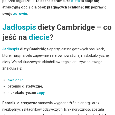
potrzeb organizmu.
Ta cecha sprawia, że
dieta
ta staje się
atrakcyjną opcją dla osób pragnących schudnąć lub poprawić
swoje
zdrowie
.
Jadłospis
diety Cambridge – co
jeść na
diecie
?
Jadłospis
diety Cambridge
oparty jest na gotowych posiłkach,
które mają na celu zapewnienie zrównoważonej i niskokalorycznej
diety. Wśród kluczowych składników tego planu żywieniowego
znajdują się:
owsianka
,
batoniki dietetyczne
,
niskokaloryczne
zupy
.
Batoniki dietetyczne
stanowią wygodne źródło energii oraz
niezbędnych składników odżywczych. Ich kaloryczność została