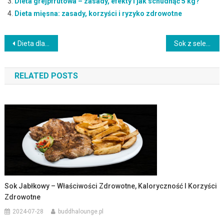
Dieta grejpfrutowa – zasady, efekty i jak schudnąć 5 kg?
Dieta mięsna: zasady, korzyści i ryzyko zdrowotne
Nawigacja
Dieta dla cukrzyków: co jeść, aby kontrolować glukozę?
Sok z selera naciowego – zdrowotne korzyści i sposób przygotowania
wpisu
RELATED POSTS
Sok Jabłkowy – Właściwości Zdrowotne, Kaloryczność I Korzyści
Zdrowotne
2024-07-28
buddhalounge.pl