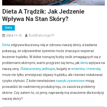
Dieta A Trądzik: Jak Jedzenie
Wpływa Na Stan Skóry?
Dieta
Buddhalounge.pl
2024-11-15
Dieta
odgrywa kluczową rolę w zdrowiu naszej skóry, a badania
pokazują, że odpowiednie żywienie może znacząco wspierać
leczenie trądziku. W dobie rosnącej liczby osób zmagających się z
problemami skórnymi, warto przyjrzeć się temu, jak
dieta
wpływa na
naszą cerę.
Zbilansowany jadłospis
, bogaty w
witaminy i minerały
,
może nie tylko zmniejszać objawy trądziku, ale również redukować
ryzyko otyłości. Z kolei niewłaściwe
nawyki żywieniowe
mogą
prowadzić do nadmiernej produkcji łoju, co zaostrza problemy
skórne. Czy zatem to, co jemy, naprawdę ma znaczenie dla kondycji
naszej skóry?