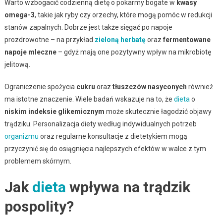
Warto wzbogacić codzienną dietę o pokarmy bogate w
kwasy
omega-3
, takie jak ryby czy orzechy, które mogą pomóc w redukcji
stanów zapalnych. Dobrze jest także sięgać po napoje
prozdrowotne – na przykład
zieloną herbatę
oraz
fermentowane
napoje mleczne
– gdyż mają one pozytywny wpływ na mikrobiotę
jelitową.
Ograniczenie spożycia
cukru
oraz
tłuszczów nasyconych
również
ma istotne znaczenie. Wiele badań wskazuje na to, że
dieta
o
niskim indeksie glikemicznym
może skutecznie łagodzić objawy
trądziku. Personalizacja diety według indywidualnych potrzeb
organizmu
oraz regularne konsultacje z dietetykiem mogą
przyczynić się do osiągnięcia najlepszych efektów w walce z tym
problemem skórnym.
Jak
dieta
wpływa na trądzik
pospolity?