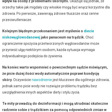
wpływ na osoby z problemami skórnymi.
Okazuje się jednak, że
orzechy takie jak migdały czy włoskie mogą być wręcz korzystne dla
zdrowia. Po pierwsze, zawierają zdrowe tłuszcze oraz cenne
przeciwutleniacze.
Kolejnym błędnym przekonaniem jest myślenie o
diecie
niskowęglowodanowej
jako panaceum na trądzik.
Choć
ograniczenie spożycia przetworzonych węglowodanów może
przynieść ulgę niektórym osobom, każda sytuacja wymaga
indywidualnego podejścia do żywienia.
Na koniec warto wspomnieć o powszechnym sądzie mówiącym,
że picie dużej ilości wody automatycznie poprawi kondycję
skóry.
Oczywiście
nawodnienie
jest kluczowe dla ogólnego zdrowia;
jednak samo picie wody nie rozwiąże problemu trądziku bez
uwzględnienia innych aspektów diety i stylu życia.
Te mity prowadzą do dezinformacji i mogą utrudniać skuteczne
radzenie sobie z trądzikiem za pomocą odpowiednich zmian w