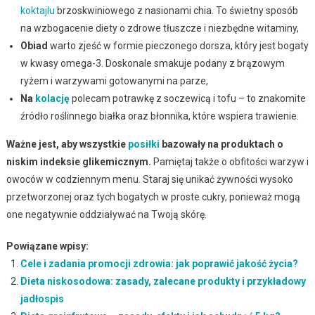
koktajlu
brzoskwiniowego z nasionami chia. To świetny sposób
na wzbogacenie diety o zdrowe tłuszcze i niezbędne witaminy,
Obiad
warto zjeść w formie pieczonego dorsza, który jest bogaty
w kwasy omega-3. Doskonale smakuje podany z brązowym
ryżem i warzywami gotowanymi na parze,
Na
kolację
polecam potrawkę z soczewicą i tofu – to znakomite
źródło roślinnego białka oraz błonnika, które wspiera trawienie.
Ważne jest, aby wszystkie
posiłki
bazowały na produktach o
niskim indeksie glikemicznym.
Pamiętaj także o obfitości warzyw i
owoców w codziennym menu. Staraj się unikać żywności wysoko
przetworzonej oraz tych bogatych w proste cukry, ponieważ mogą
one negatywnie oddziaływać na Twoją skórę.
Powiązane wpisy:
Cele i zadania promocji zdrowia: jak poprawić jakość życia?
Dieta niskosodowa: zasady, zalecane produkty i przykładowy
jadłospis