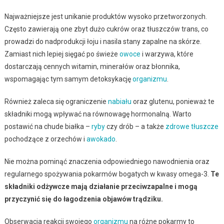
Najważniejsze jest unikanie produktów wysoko przetworzonych.
Często zawierają one zbyt dużo cukrów oraz tłuszczów trans, co
prowadzi do nadprodukcji łoju i nasila stany zapalne na skórze.
Zamiast nich lepiej sięgać po świeże
owoce
i warzywa, które
dostarczają cennych witamin, minerałów oraz błonnika,
wspomagając tym samym detoksykację
organizmu
.
Również zaleca się ograniczenie
nabiału
oraz glutenu, ponieważ te
składniki mogą wpływać na równowagę hormonalną. Warto
postawić na chude białka –
ryby
czy drób – a także
zdrowe tłuszcze
pochodzące z orzechów i
awokado
.
Nie można pominąć znaczenia odpowiedniego nawodnienia oraz
regularnego spożywania pokarmów bogatych w kwasy omega-3.
Te
składniki odżywcze mają działanie przeciwzapalne i mogą
przyczynić się do łagodzenia objawów trądziku.
Obserwacja reakcji swojego
organizmu
na różne pokarmy to