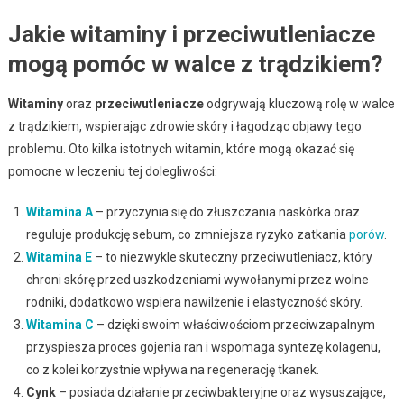
Jakie witaminy i przeciwutleniacze
mogą pomóc w walce z trądzikiem?
Witaminy
oraz
przeciwutleniacze
odgrywają kluczową rolę w walce
z trądzikiem, wspierając zdrowie skóry i łagodząc objawy tego
problemu. Oto kilka istotnych witamin, które mogą okazać się
pomocne w leczeniu tej dolegliwości:
Witamina A
– przyczynia się do złuszczania naskórka oraz
reguluje produkcję sebum, co zmniejsza ryzyko zatkania
porów
.
Witamina E
– to niezwykle skuteczny przeciwutleniacz, który
chroni skórę przed uszkodzeniami wywołanymi przez wolne
rodniki, dodatkowo wspiera nawilżenie i elastyczność skóry.
Witamina C
– dzięki swoim właściwościom przeciwzapalnym
przyspiesza proces gojenia ran i wspomaga syntezę kolagenu,
co z kolei korzystnie wpływa na regenerację tkanek.
Cynk
– posiada działanie przeciwbakteryjne oraz wysuszające,