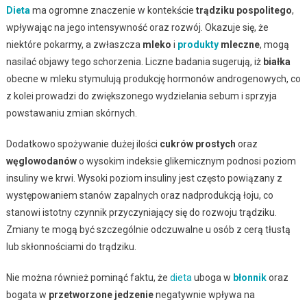
Dieta
ma ogromne znaczenie w kontekście
trądziku pospolitego
,
wpływając na jego intensywność oraz rozwój. Okazuje się, że
niektóre pokarmy, a zwłaszcza
mleko
i
produkty
mleczne
, mogą
nasilać objawy tego schorzenia. Liczne badania sugerują, iż
białka
obecne w mleku stymulują produkcję hormonów androgenowych, co
z kolei prowadzi do zwiększonego wydzielania sebum i sprzyja
powstawaniu zmian skórnych.
Dodatkowo spożywanie dużej ilości
cukrów prostych
oraz
węglowodanów
o wysokim indeksie glikemicznym podnosi poziom
insuliny we krwi. Wysoki poziom insuliny jest często powiązany z
występowaniem stanów zapalnych oraz nadprodukcją łoju, co
stanowi istotny czynnik przyczyniający się do rozwoju trądziku.
Zmiany te mogą być szczególnie odczuwalne u osób z cerą tłustą
lub skłonnościami do trądziku.
Nie można również pominąć faktu, że
dieta
uboga w
błonnik
oraz
bogata w
przetworzone jedzenie
negatywnie wpływa na