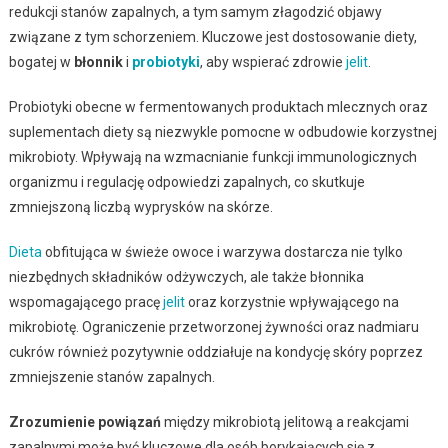
redukcji stanów zapalnych, a tym samym złagodzić objawy
związane z tym schorzeniem. Kluczowe jest dostosowanie diety,
bogatej w
błonnik
i
probiotyki
, aby wspierać zdrowie
jelit
.
Probiotyki obecne w fermentowanych produktach mlecznych oraz
suplementach diety są niezwykle pomocne w odbudowie korzystnej
mikrobioty. Wpływają na wzmacnianie funkcji immunologicznych
organizmu i regulację odpowiedzi zapalnych, co skutkuje
zmniejszoną liczbą wyprysków na skórze.
Dieta
obfitująca w świeże owoce i warzywa dostarcza nie tylko
niezbędnych składników odżywczych, ale także błonnika
wspomagającego pracę
jelit
oraz korzystnie wpływającego na
mikrobiotę. Ograniczenie przetworzonej żywności oraz nadmiaru
cukrów również pozytywnie oddziałuje na kondycję skóry poprzez
zmniejszenie stanów zapalnych.
Zrozumienie powiązań
między mikrobiotą jelitową a reakcjami
zapalnymi może być kluczowe dla osób borykających się z