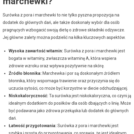
marchewki?
Surówka z pora i marchewki to nie tylko pyszna propozycja na
dodatek do głównych dań, ale także doskonały wybór dla osób
pragnących wzbogacić swoją dietę o zdrowe składniki odżywcze.
Jej główne zalety można podzielić na kilka kluczowych aspektów.
Wysoka zawartość witamin:
Surówka z pora i marchewki jest
bogata w witaminy, zwłaszcza witaminę A, która wspiera
zdrowie wzroku oraz wpływa pozytywnie na skórę.
Źródło błonnika:
Marchewka i por są doskonałym źródłem
błonnika, który wspomaga trawienie oraz przyczynia się do
uczucia sytości, co może być korzystne w diecie odchudzającej.
Niskokaloryczność:
Ta surówka jest niskokaloryczna, co czyni ją
idealnym dodatkiem do posiłków dla osób dbających o linię. Może
być podawana jako zdrowa przekąska lub dodatek do głównych
dań.
Łatwość przygotowania:
Surówka z pora i marchewki jest
szybka i prosta do przygotowania, co sprawia, że jest idealnym