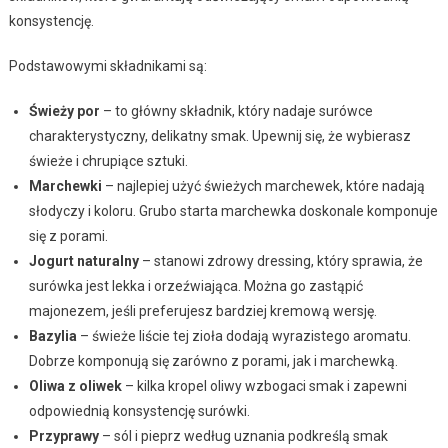
konsystencję.
Podstawowymi składnikami są:
Świeży por
– to główny składnik, który nadaje surówce
charakterystyczny, delikatny smak. Upewnij się, że wybierasz
świeże i chrupiące sztuki.
Marchewki
– najlepiej użyć świeżych marchewek, które nadają
słodyczy i koloru. Grubo starta marchewka doskonale komponuje
się z porami.
Jogurt naturalny
– stanowi zdrowy dressing, który sprawia, że
surówka jest lekka i orzeźwiająca. Można go zastąpić
majonezem, jeśli preferujesz bardziej kremową wersję.
Bazylia
– świeże liście tej zioła dodają wyrazistego aromatu.
Dobrze komponują się zarówno z porami, jak i marchewką.
Oliwa z oliwek
– kilka kropel oliwy wzbogaci smak i zapewni
odpowiednią konsystencję surówki.
Przyprawy
– sól i pieprz według uznania podkreślą smak