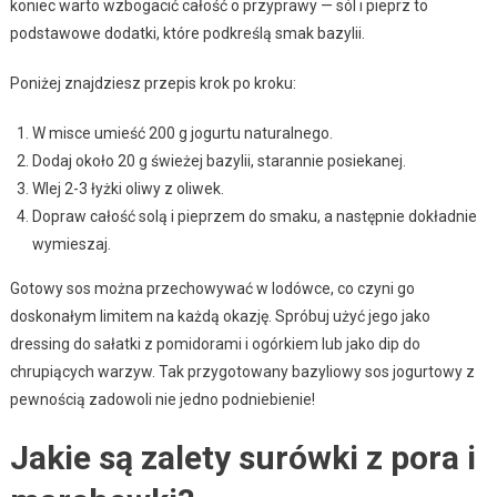
koniec warto wzbogacić całość o przyprawy — sól i pieprz to
podstawowe dodatki, które podkreślą smak bazylii.
Poniżej znajdziesz przepis krok po kroku:
W misce umieść 200 g jogurtu naturalnego.
Dodaj około 20 g świeżej bazylii, starannie posiekanej.
Wlej 2-3 łyżki oliwy z oliwek.
Dopraw całość solą i pieprzem do smaku, a następnie dokładnie
wymieszaj.
Gotowy sos można przechowywać w lodówce, co czyni go
doskonałym limitem na każdą okazję. Spróbuj użyć jego jako
dressing do sałatki z pomidorami i ogórkiem lub jako dip do
chrupiących warzyw. Tak przygotowany bazyliowy sos jogurtowy z
pewnością zadowoli nie jedno podniebienie!
Jakie są zalety surówki z pora i