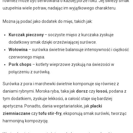
również może być serwowana o każdej porze roku. Jej świeży smak
uzupełnia wiele potraw, nadając im wyjątkowego charakteru.
Można ją podać jako dodatek do mięs, takich jak:
Kurczak pieczony
– soczyste mięso z kurczaka zyskuje
dodatkowy smak dzięki orzeźwiającej surówce.
Wołowina
– surówka świetnie balansuje intensywność i ciężkość
czerwonego mięsa.
Pork chops
– kotlety wieprzowe zyskują na świeżości w
połączeniu z surówką.
Surówka z pora i marchewki świetnie komponuje się również z
daniami rybnymi. Morska ryba, taka jak
dorsz
czy
łosoś
, podana z
tym dodatkiem, zyskuje lekkości, a całość staje się bardziej
apetyczna. Ponadto, dania wegetariańskie, jak
placki
ziemniaczane
czy
tofu stir-fry
, eksponują smak surówki, tworząc
harmonijną kompozycję.