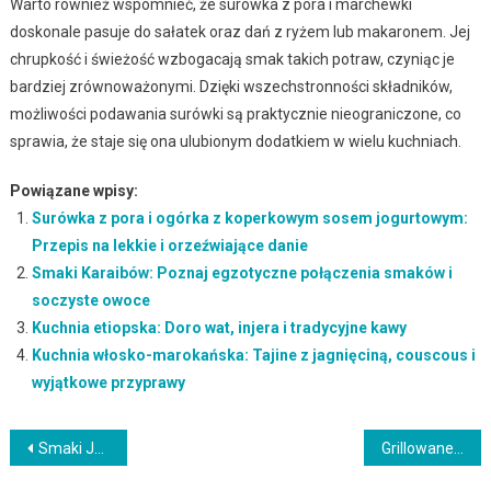
Warto również wspomnieć, że surówka z pora i marchewki
doskonale pasuje do sałatek oraz dań z ryżem lub makaronem. Jej
chrupkość i świeżość wzbogacają smak takich potraw, czyniąc je
bardziej zrównoważonymi. Dzięki wszechstronności składników,
możliwości podawania surówki są praktycznie nieograniczone, co
sprawia, że staje się ona ulubionym dodatkiem w wielu kuchniach.
Powiązane wpisy:
Surówka z pora i ogórka z koperkowym sosem jogurtowym:
Przepis na lekkie i orzeźwiające danie
Smaki Karaibów: Poznaj egzotyczne połączenia smaków i
soczyste owoce
Kuchnia etiopska: Doro wat, injera i tradycyjne kawy
Kuchnia włosko-marokańska: Tajine z jagnięciną, couscous i
wyjątkowe przyprawy
Nawigacja
Smaki Jamajki: Jerk chicken, ackee and saltfish i owocowy rum
Grillowane dania wegetariańskie z warzywami: Przepisy na zdrowe i smaczne posiłki