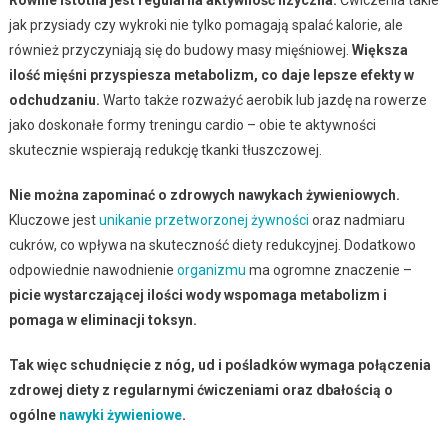
Równie istotna jest regularna aktywność fizyczna.
Ćwiczenia takie
jak przysiady czy wykroki nie tylko pomagają spalać kalorie, ale
również przyczyniają się do budowy masy mięśniowej.
Większa
ilość mięśni przyspiesza metabolizm, co daje lepsze efekty w
odchudzaniu.
Warto także rozważyć aerobik lub jazdę na rowerze
jako doskonałe formy treningu cardio – obie te aktywności
skutecznie wspierają redukcję tkanki tłuszczowej.
Nie można zapominać o zdrowych nawykach żywieniowych.
Kluczowe jest
unikanie przetworzonej żywności
oraz nadmiaru
cukrów, co wpływa na skuteczność diety redukcyjnej. Dodatkowo
odpowiednie nawodnienie
organizmu
ma ogromne znaczenie –
picie wystarczającej ilości wody wspomaga metabolizm i
pomaga w eliminacji toksyn.
Tak więc schudnięcie z nóg, ud i pośladków wymaga połączenia
zdrowej diety z regularnymi ćwiczeniami oraz dbałością o
ogólne
nawyki żywieniowe
.