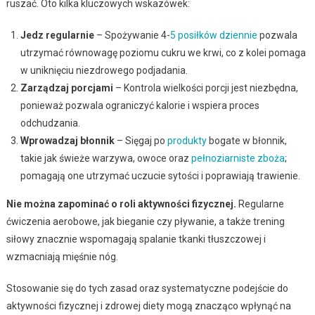
ruszać. Oto kilka kluczowych wskazówek:
Jedz regularnie
– Spożywanie 4-
5 posiłków dziennie
pozwala
utrzymać równowagę poziomu cukru we krwi, co z kolei pomaga
w uniknięciu niezdrowego podjadania.
Zarządzaj porcjami
– Kontrola wielkości porcji jest niezbędna,
ponieważ pozwala ograniczyć kalorie i wspiera proces
odchudzania.
Wprowadzaj błonnik
– Sięgaj po
produkty
bogate w błonnik,
takie jak świeże warzywa, owoce oraz
pełnoziarniste zboża
;
pomagają one utrzymać uczucie sytości i poprawiają trawienie.
Nie można zapominać o roli aktywności fizycznej.
Regularne
ćwiczenia aerobowe, jak bieganie czy pływanie, a także trening
siłowy znacznie wspomagają spalanie tkanki tłuszczowej i
wzmacniają mięśnie nóg.
Stosowanie się do tych zasad oraz systematyczne podejście do
aktywności fizycznej i zdrowej diety mogą znacząco wpłynąć na