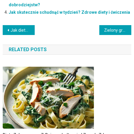
dobrodziejstw?
Jak skutecznie schudnąć w tydzień? Zdrowe diety i ćwiczenia
Nawigacja
Jak dieta wpływa na pamięć i koncentrację? Kluczowe składniki
Zielony groszek – właściwości, wartości odżywcze i zdrowotne korzyści
wpisu
RELATED POSTS