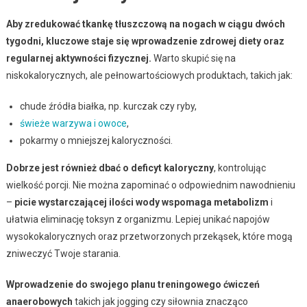
Aby zredukować tkankę tłuszczową na nogach w ciągu dwóch
tygodni, kluczowe staje się wprowadzenie zdrowej diety oraz
regularnej aktywności fizycznej.
Warto skupić się na
niskokalorycznych, ale pełnowartościowych produktach, takich jak:
chude źródła białka, np. kurczak czy ryby,
świeże warzywa i owoce
,
pokarmy o mniejszej kaloryczności.
Dobrze jest również dbać o deficyt kaloryczny
, kontrolując
wielkość porcji. Nie można zapominać o odpowiednim nawodnieniu
–
picie wystarczającej ilości wody wspomaga metabolizm
i
ułatwia eliminację toksyn z organizmu. Lepiej unikać napojów
wysokokalorycznych oraz przetworzonych przekąsek, które mogą
zniweczyć Twoje starania.
Wprowadzenie do swojego planu treningowego ćwiczeń
anaerobowych
takich jak jogging czy siłownia znacząco