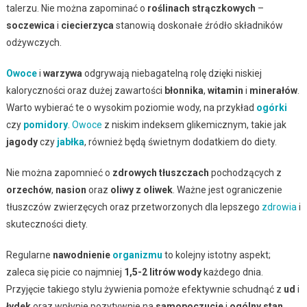
talerzu. Nie można zapominać o
roślinach strączkowych
–
soczewica
i
ciecierzyca
stanowią doskonałe źródło składników
odżywczych.
Owoce
i
warzywa
odgrywają niebagatelną rolę dzięki niskiej
kaloryczności oraz dużej zawartości
błonnika
,
witamin
i
minerałów
.
Warto wybierać te o wysokim poziomie wody, na przykład
ogórki
czy
pomidory
.
Owoce
z niskim indeksem glikemicznym, takie jak
jagody
czy
jabłka
, również będą świetnym dodatkiem do diety.
Nie można zapomnieć o
zdrowych tłuszczach
pochodzących z
orzechów
,
nasion
oraz
oliwy z oliwek
. Ważne jest ograniczenie
tłuszczów zwierzęcych oraz przetworzonych dla lepszego
zdrowia
i
skuteczności diety.
Regularne
nawodnienie
organizmu
to kolejny istotny aspekt;
zaleca się picie co najmniej
1,5-2 litrów wody
każdego dnia.
Przyjęcie takiego stylu żywienia pomoże efektywnie schudnąć z
ud
i
łydek
oraz wpłynie pozytywnie na
samopoczucie
i
ogólny stan