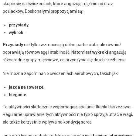
skupić się na ćwiczeniach, które angażują mięśnie ud oraz
pośladków. Doskonałymi propozycjami są:
przysiady
,
wykroki
.
Przysiady
nie tylko wzmacniają dolne partie ciała, ale również
poprawiają równowagę i stabilność. Natomiast
wykroki
angażują
różnorodne grupy mięśniowe, co przyczynia się do ich rzeźbienia.
Nie można zapominać o ćwiczeniach aerobowych, takich jak:
jazda na rowerze
,
bieganie
.
Te aktywności skutecznie wspomagają spalanie tkanki tłuszczowej.
Regularne uprawianie tych aktywności nie tylko sprzyja utracie wagi,
ale także korzystnie wpływa na kondycję serca.
Inną efektywną metodą redukcji masy nóg jest
trening interwałowy
.