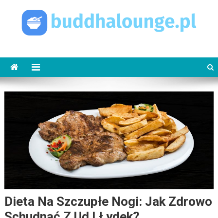
Skip
to
content
buddhalounge.pl
buddha lounge
Dieta Na Szczupłe Nogi: Jak Zdrowo
Schudnąć Z Ud I Łydek?