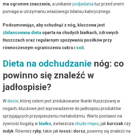
ma ogromne znaczenie,
a unikanie
podjadania
tuż przed snem
pomaga w utrzymaniu właściwego bilansu kalorycznego.
Podsumowując, aby schudnąć z nóg, kluczowa jest
zbilansowana dieta
oparta na chudych białkach, zdrowych
tłuszczach oraz regularnym spożywaniu posiłków przy
równoczesnym ograniczeniu cukru i
soli
.
Dieta na odchudzanie
nóg: co
powinno się znaleźć w
jadłospisie?
W
diecie
, której celem jest zredukowanie tkanki tłuszczowej w
nogach, kluczowe jest wprowadzenie do jadłospisu produktów
sprzyjających przyspieszeniu metabolizmu. Warto postawić na
żywność bogatą w
białko
, zwłaszcza
chude mięso
, jak
kurczak
czy
indyk
. Również
ryby
, takie jak
łosoś
i
dorsz
, powinny się znaleźć na