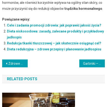
hormonów, ale również korzystnie wpływa na ogólny stan skóry, co
może przyczynić się do redukcji objawów
trądziku hormonalnego
.
Powiązane wpisy:
Cele i zadania promocji zdrowia: jak poprawić jakość życia?
Dieta niskosodowa: zasady, zalecane produkty i przykładowy
jadłospis
Redukcja tkanki tłuszczowej – jak skutecznie osiągnąć cel?
Dieta redukcyjna – zdrowe przepisy i planowanie jadłospisu
Nawigacja
Zdrowe przekąski: pomysły i przepisy na smaczne i pożywne dania
Garbniki – definicja, właściwości i zastosowanie w życiu codziennym
wpisu
RELATED POSTS