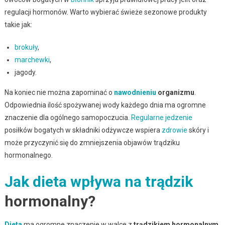
regulacji hormonów. Warto wybierać świeże sezonowe produkty
takie jak:
brokuły
,
marchewki
,
jagody.
Na koniec nie można zapominać o
nawodnieniu
organizmu
.
Odpowiednia ilość spożywanej wody każdego dnia ma ogromne
znaczenie dla ogólnego samopoczucia.
Regularne jedzenie
posiłków bogatych w składniki odżywcze wspiera
zdrowie
skóry i
może przyczynić się do zmniejszenia objawów trądziku
hormonalnego.
Jak dieta wpływa na trądzik
hormonalny?
Dieta
ma ogromne znaczenie w walce z
trądzikiem hormonalnym
,