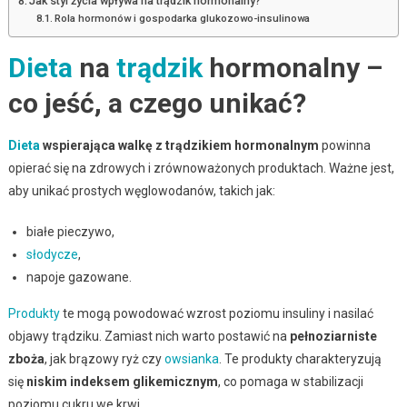
Jak styl życia wpływa na trądzik hormonalny?
Rola hormonów i gospodarka glukozowo-insulinowa
Dieta
na
trądzik
hormonalny –
co jeść, a czego unikać?
Dieta
wspierająca walkę z trądzikiem hormonalnym
powinna
opierać się na zdrowych i zrównoważonych produktach. Ważne jest,
aby unikać prostych węglowodanów, takich jak:
białe pieczywo,
słodycze
,
napoje gazowane.
Produkty
te mogą powodować wzrost poziomu insuliny i nasilać
objawy trądziku. Zamiast nich warto postawić na
pełnoziarniste
zboża
, jak brązowy ryż czy
owsianka
. Te produkty charakteryzują
się
niskim indeksem glikemicznym
, co pomaga w stabilizacji
poziomu cukru we krwi.