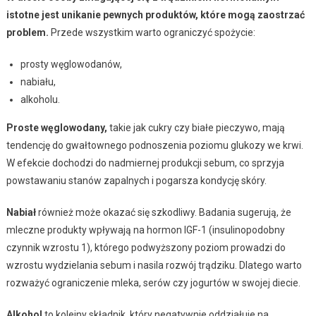
istotne jest unikanie pewnych produktów, które mogą zaostrzać
problem.
Przede wszystkim warto ograniczyć spożycie:
prosty węglowodanów,
nabiału,
alkoholu.
Proste węglowodany,
takie jak cukry czy białe pieczywo, mają
tendencję do gwałtownego podnoszenia poziomu glukozy we krwi.
W efekcie dochodzi do nadmiernej produkcji sebum, co sprzyja
powstawaniu stanów zapalnych i pogarsza kondycję skóry.
Nabiał
również może okazać się szkodliwy. Badania sugerują, że
mleczne produkty wpływają na hormon IGF-1 (insulinopodobny
czynnik wzrostu 1), którego podwyższony poziom prowadzi do
wzrostu wydzielania sebum i nasila rozwój trądziku. Dlatego warto
rozważyć ograniczenie mleka, serów czy jogurtów w swojej diecie.
Alkohol
to kolejny składnik, który negatywnie oddziałuje na