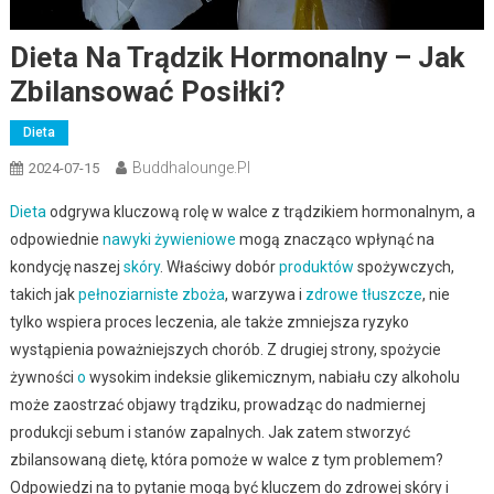
Dieta Na Trądzik Hormonalny – Jak
Zbilansować Posiłki?
Dieta
Buddhalounge.pl
2024-07-15
Dieta
odgrywa kluczową rolę w walce z trądzikiem hormonalnym, a
odpowiednie
nawyki żywieniowe
mogą znacząco wpłynąć na
kondycję naszej
skóry
. Właściwy dobór
produktów
spożywczych,
takich jak
pełnoziarniste zboża
, warzywa i
zdrowe tłuszcze
, nie
tylko wspiera proces leczenia, ale także zmniejsza ryzyko
wystąpienia poważniejszych chorób. Z drugiej strony, spożycie
żywności
o
wysokim indeksie glikemicznym, nabiału czy alkoholu
może zaostrzać objawy trądziku, prowadząc do nadmiernej
produkcji sebum i stanów zapalnych. Jak zatem stworzyć
zbilansowaną dietę, która pomoże w walce z tym problemem?
Odpowiedzi na to pytanie mogą być kluczem do zdrowej skóry i