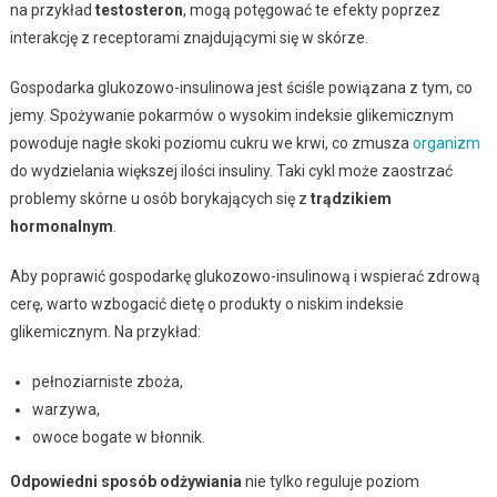
na przykład
testosteron
, mogą potęgować te efekty poprzez
interakcję z receptorami znajdującymi się w skórze.
Gospodarka glukozowo-insulinowa jest ściśle powiązana z tym, co
jemy. Spożywanie pokarmów o wysokim indeksie glikemicznym
powoduje nagłe skoki poziomu cukru we krwi, co zmusza
organizm
do wydzielania większej ilości insuliny. Taki cykl może zaostrzać
problemy skórne u osób borykających się z
trądzikiem
hormonalnym
.
Aby poprawić gospodarkę glukozowo-insulinową i wspierać zdrową
cerę, warto wzbogacić dietę o produkty o niskim indeksie
glikemicznym. Na przykład:
pełnoziarniste zboża,
warzywa,
owoce bogate w błonnik.
Odpowiedni sposób odżywiania
nie tylko reguluje poziom