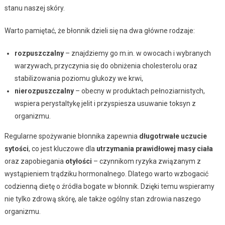
stanu naszej skóry.
Warto pamiętać, że błonnik dzieli się na dwa główne rodzaje:
rozpuszczalny
– znajdziemy go m.in. w owocach i wybranych
warzywach, przyczynia się do obniżenia cholesterolu oraz
stabilizowania poziomu glukozy we krwi,
nierozpuszczalny
– obecny w produktach pełnoziarnistych,
wspiera perystaltykę jelit i przyspiesza usuwanie toksyn z
organizmu.
Regularne spożywanie błonnika zapewnia
długotrwałe uczucie
sytości
, co jest kluczowe dla
utrzymania prawidłowej masy ciała
oraz zapobiegania
otyłości
– czynnikom ryzyka związanym z
wystąpieniem trądziku hormonalnego. Dlatego warto wzbogacić
codzienną dietę o źródła bogate w błonnik. Dzięki temu wspieramy
nie tylko zdrową skórę, ale także ogólny stan zdrowia naszego
organizmu.