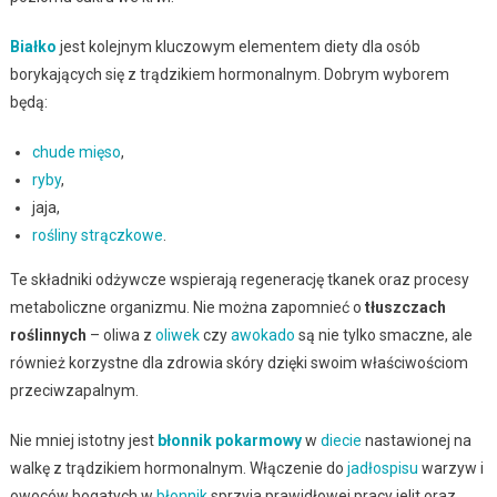
Białko
jest kolejnym kluczowym elementem diety dla osób
borykających się z trądzikiem hormonalnym. Dobrym wyborem
będą:
chude mięso
,
ryby
,
jaja,
rośliny strączkowe
.
Te składniki odżywcze wspierają regenerację tkanek oraz procesy
metaboliczne organizmu. Nie można zapomnieć o
tłuszczach
roślinnych
– oliwa z
oliwek
czy
awokado
są nie tylko smaczne, ale
również korzystne dla zdrowia skóry dzięki swoim właściwościom
przeciwzapalnym.
Nie mniej istotny jest
błonnik pokarmowy
w
diecie
nastawionej na
walkę z trądzikiem hormonalnym. Włączenie do
jadłospisu
warzyw i
owoców bogatych w
błonnik
sprzyja prawidłowej pracy jelit oraz