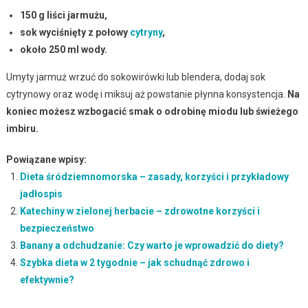
150 g liści jarmużu,
sok wyciśnięty z połowy
cytryny
,
około 250 ml wody.
Umyty jarmuż wrzuć do sokowirówki lub blendera, dodaj sok
cytrynowy oraz wodę i miksuj aż powstanie płynna konsystencja.
Na
koniec możesz wzbogacić smak o odrobinę miodu lub świeżego
imbiru.
Powiązane wpisy:
Dieta śródziemnomorska – zasady, korzyści i przykładowy
jadłospis
Katechiny w zielonej herbacie – zdrowotne korzyści i
bezpieczeństwo
Banany a odchudzanie: Czy warto je wprowadzić do diety?
Szybka dieta w 2 tygodnie – jak schudnąć zdrowo i
efektywnie?