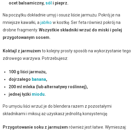
ocet balsamiczny,
sól
i pieprz.
Na początku dokładnie umyj i osusz liście jarmużu. Pokrój je na
mniejsze kawałki, a
jabłko
w kostkę. Ser feta również pokrój na
drobne fragmenty.
Wszystkie składniki wrzuć do miski i polej
przygotowanym sosem.
Koktajl z jarmużem
to kolejny prosty sposób na wykorzystanie tego
zdrowego warzywa. Potrzebujesz:
100 g liści jarmużu,
dojrzałego
banana
,
200 ml mleka (lub alternatywy roślinnej),
jednej łyżki
miodu
.
Po umyciu liści wrzuć je do blendera razem z pozostałymi
składnikami i miksuj aż uzyskasz jednolitą konsystencję.
Przygotowanie soku z jarmużem
również jest łatwe. Wymieszaj: