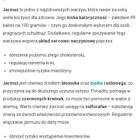
Jarmuż
to jedno z najzdrowszych warzyw, które niesie za sobą
wiele korzyści dla zdrowia. Jego
niska kaloryczność
– zaledwie 49
kalorii na 100 gramów – czyni go doskonałym wyborem dla osób
pragnących schudnąć. Dodatkowo, regularne spożywanie tego
warzywa wspiera
układ sercowo-naczyniowy
poprzez:
obniżenie poziomu złego cholesterolu,
regulację ciśnienia krwi,
zmniejszenie ryzyka miażdżycy.
Jarmuż
jest również źródłem
błonnika
oraz
białka
roślinnego
, co
przyczynia się do dłuższego uczucia sytości. Ponadto, pomaga w
produkcji
czerwonych krwinek
, co może być pomocne w walce z
anemią. Warto również zwrócić uwagę na
sulforafan
– substancję
znaną ze swoich właściwości przeciwnowotworowych. Regularne
włączanie jarmużu do diety może:
obniżyć ryzyko wystąpienia nowotworów,