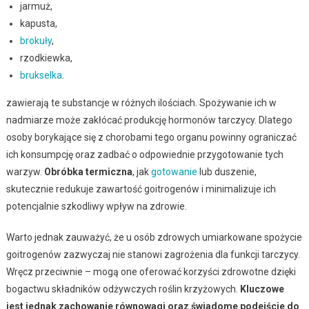
jarmuż,
kapusta,
brokuły
,
rzodkiewka,
brukselka
.
zawierają te substancje w różnych ilościach. Spożywanie ich w
nadmiarze może zakłócać produkcję hormonów tarczycy. Dlatego
osoby borykające się z chorobami tego organu powinny ograniczać
ich konsumpcję oraz zadbać o odpowiednie przygotowanie tych
warzyw.
Obróbka termiczna
, jak
gotowanie
lub duszenie,
skutecznie redukuje zawartość goitrogenów i minimalizuje ich
potencjalnie szkodliwy wpływ na zdrowie.
Warto jednak zauważyć, że u osób zdrowych umiarkowane spożycie
goitrogenów zazwyczaj nie stanowi zagrożenia dla funkcji tarczycy.
Wręcz przeciwnie – mogą one oferować korzyści zdrowotne dzięki
bogactwu składników odżywczych roślin krzyżowych.
Kluczowe
jest jednak zachowanie równowagi oraz świadome podejście do