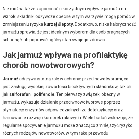
Nie można także zapominać o korzystnym wpływie jarmużu na
wzrok
; składniki odżywcze obecne w tym warzywie mogą pomóc w
zmniejszeniu ryzyka
kurzej ślepoty
. Dodatkowo, niska kaloryczność
jarmużu sprawia, że jest idealnym wyborem dla osób pragnących
schudnąć lub poprawić ogólny stan swojego zdrowia.
Jak jarmuż wpływa na profilaktykę
chorób nowotworowych?
Jarmuż
odgrywa istotną rolę w ochronie przed nowotworami, co
jest zasługą wysokiej zawartości bioaktywnych składników, takich
jak
sulforafan
i
polifenole
. Ten pierwszy związek, obecny w
jarmużu, wykazuje działanie przeciwnowotworowe poprzez
stymulację enzymów odpowiedzialnych za detoksykację oraz
hamowanie rozwoju komórek rakowych. Wiele badań wskazuje, że
regularne spożywanie jarmużu może znacząco zmniejszyć ryzyko
różnych rodzajów nowotworów, w tym raka przewodu