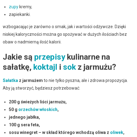
zupy
kremy,
zapiekanki.
wzbogacając je zarówno o smak, jak i wartości odżywcze. Dzięki
niskiej kaloryczności można go spożywać w dużych ilościach bez
obaw o nadmierną ilość kalorii.
Jakie są
przepisy
kulinarne na
sałatkę,
koktajl
i
sok
z jarmużu?
Sałatka
z jarmużem
to nie tylko pyszna, ale i zdrowa propozycja.
Aby ją stworzyć, będziesz potrzebować:
200 g świeżych liści jarmużu,
50 g
orzechów włoskich
,
jednego jabłka,
100 g sera feta,
sosu winegret – w skład którego wchodzą oliwa z
oliwek
,