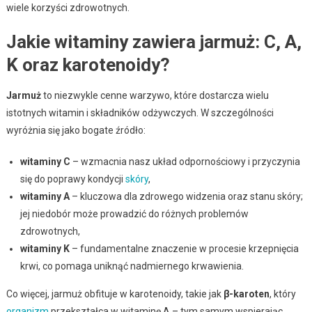
wiele korzyści zdrowotnych.
Jakie witaminy zawiera jarmuż: C, A,
K oraz karotenoidy?
Jarmuż
to niezwykle cenne warzywo, które dostarcza wielu
istotnych witamin i składników odżywczych. W szczególności
wyróżnia się jako bogate źródło:
witaminy C
– wzmacnia nasz układ odpornościowy i przyczynia
się do poprawy kondycji
skóry
,
witaminy A
– kluczowa dla zdrowego widzenia oraz stanu skóry;
jej niedobór może prowadzić do różnych problemów
zdrowotnych,
witaminy K
– fundamentalne znaczenie w procesie krzepnięcia
krwi, co pomaga uniknąć nadmiernego krwawienia.
Co więcej, jarmuż obfituje w karotenoidy, takie jak
β-karoten
, który
organizm
przekształca w witaminę A – tym samym wspierając