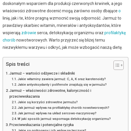
doskonałym wsparciem dla produkcji czerwonych krwinek, a jego
właściwości zdrowotne docenić mogą zarówno osoby dbające
o
linię, jak i te, które pragną wzmocnić swoją odporność. Jarmuż to
prawdziwy skarbiec witamin, minerałów i antyoksydantów, które
wspierają
zdrowie
serca, detoksykację organizmu oraz
profilaktykę
chorób
nowotworowych. Warto przyjrzeć się bliżej temu
niezwykłemu warzywu i odkryć, jak może wzbogacić naszą dietę.
Spis treści
Jarmuż – wartości odżywcze i składniki
Jakie witaminy zawiera jarmuż: C, A, K oraz karotenoidy?
Jakie antyoksydanty i polifenole znajdują się w jarmużu?
Jarmuż – właściwości zdrowotne, kaloryczność i
przeciwwskazania
Jakie są korzyści zdrowotne jarmużu?
Jak jarmuż wpływa na profilaktykę chorób nowotworowych?
Jak jarmuż wpływa na układ sercowo-naczyniowy?
W jaki sposób jarmuż wspomaga detoksykację organizmu?
Przeciwwskazania i potencjalne ryzyka
Jakie są goitrogeny i ich wpływ na tarczycę?