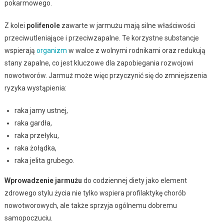
pokarmowego.
Z kolei
polifenole
zawarte w jarmużu mają silne właściwości
przeciwutleniające i przeciwzapalne. Te korzystne substancje
wspierają
organizm
w walce z wolnymi rodnikami oraz redukują
stany zapalne, co jest kluczowe dla zapobiegania rozwojowi
nowotworów. Jarmuż może więc przyczynić się do zmniejszenia
ryzyka wystąpienia:
raka jamy ustnej,
raka gardła,
raka przełyku,
raka żołądka,
raka jelita grubego.
Wprowadzenie jarmużu
do codziennej diety jako element
zdrowego stylu życia nie tylko wspiera profilaktykę chorób
nowotworowych, ale także sprzyja ogólnemu dobremu
samopoczuciu.