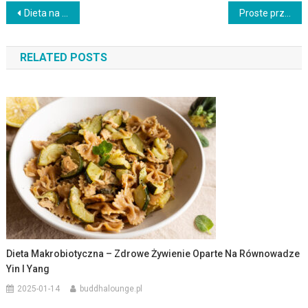
Nawigacja
Dieta na płaski brzuch – zasady, efekty i przykładowy jadłospis
Proste przepisy na odchudzanie: zdrowe dania na każdą okazję
wpisu
RELATED POSTS
Dieta Makrobiotyczna – Zdrowe Żywienie Oparte Na Równowadze
Yin I Yang
2025-01-14
buddhalounge.pl