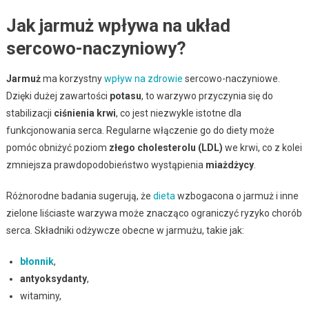
Jak jarmuż wpływa na układ
sercowo-naczyniowy?
Jarmuż
ma korzystny
wpływ na zdrowie
sercowo-naczyniowe.
Dzięki dużej zawartości
potasu
, to warzywo przyczynia się do
stabilizacji
ciśnienia krwi
, co jest niezwykle istotne dla
funkcjonowania serca. Regularne włączenie go do diety może
pomóc obniżyć poziom
złego cholesterolu (LDL)
we krwi, co z kolei
zmniejsza prawdopodobieństwo wystąpienia
miażdżycy
.
Różnorodne badania sugerują, że
dieta
wzbogacona o jarmuż i inne
zielone liściaste warzywa może znacząco ograniczyć ryzyko chorób
serca. Składniki odżywcze obecne w jarmużu, takie jak:
błonnik
,
antyoksydanty
,
witaminy,