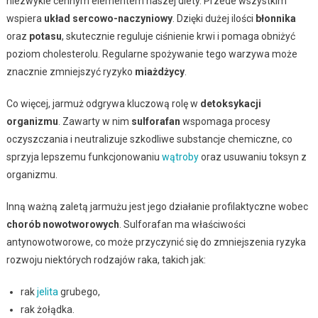
niezwykle cennym elementem naszej diety. Przede wszystkim
wspiera
układ sercowo-naczyniowy
. Dzięki dużej ilości
błonnika
oraz
potasu
, skutecznie reguluje ciśnienie krwi i pomaga obniżyć
poziom cholesterolu. Regularne spożywanie tego warzywa może
znacznie zmniejszyć ryzyko
miażdżycy
.
Co więcej, jarmuż odgrywa kluczową rolę w
detoksykacji
organizmu
. Zawarty w nim
sulforafan
wspomaga procesy
oczyszczania i neutralizuje szkodliwe substancje chemiczne, co
sprzyja lepszemu funkcjonowaniu
wątroby
oraz usuwaniu toksyn z
organizmu.
Inną ważną zaletą jarmużu jest jego działanie profilaktyczne wobec
chorób nowotworowych
. Sulforafan ma właściwości
antynowotworowe, co może przyczynić się do zmniejszenia ryzyka
rozwoju niektórych rodzajów raka, takich jak:
rak
jelita
grubego,
rak żołądka.