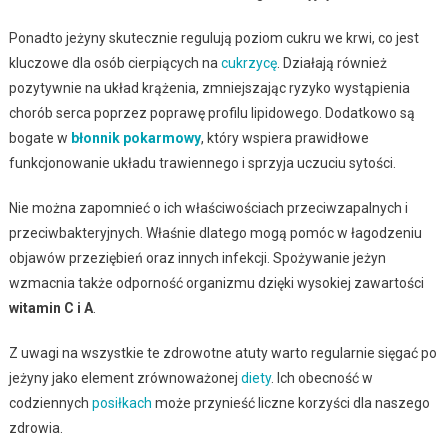
Ponadto jeżyny skutecznie regulują poziom cukru we krwi, co jest
kluczowe dla osób cierpiących na
cukrzycę
. Działają również
pozytywnie na układ krążenia, zmniejszając ryzyko wystąpienia
chorób serca poprzez poprawę profilu lipidowego. Dodatkowo są
bogate w
błonnik pokarmowy
, który wspiera prawidłowe
funkcjonowanie układu trawiennego i sprzyja uczuciu sytości.
Nie można zapomnieć o ich właściwościach przeciwzapalnych i
przeciwbakteryjnych. Właśnie dlatego mogą pomóc w łagodzeniu
objawów przeziębień oraz innych infekcji. Spożywanie jeżyn
wzmacnia także odporność organizmu dzięki wysokiej zawartości
witamin C i A
.
Z uwagi na wszystkie te zdrowotne atuty warto regularnie sięgać po
jeżyny jako element zrównoważonej
diety
. Ich obecność w
codziennych
posiłkach
może przynieść liczne korzyści dla naszego
zdrowia.