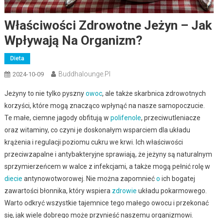
Właściwości Zdrowotne Jeżyn – Jak
Wpływają Na Organizm?
Dieta
Buddhalounge.pl
2024-10-09
Jeżyny to nie tylko pyszny
owoc
, ale także skarbnica zdrowotnych
korzyści, które mogą znacząco wpłynąć na nasze samopoczucie.
Te małe, ciemne jagody obfitują w
polifenole
, przeciwutleniacze
oraz witaminy, co czyni je doskonałym wsparciem dla układu
krążenia i regulacji poziomu cukru we krwi. Ich właściwości
przeciwzapalne i antybakteryjne sprawiają, że jeżyny są naturalnym
sprzymierzeńcem w walce z infekcjami, a także mogą pełnić rolę w
diecie
antynowotworowej. Nie można zapomnieć
o
ich bogatej
zawartości błonnika, który wspiera
zdrowie
układu pokarmowego.
Warto odkryć wszystkie tajemnice tego małego owocu i przekonać
się, jak wiele dobrego może przynieść naszemu organizmowi.