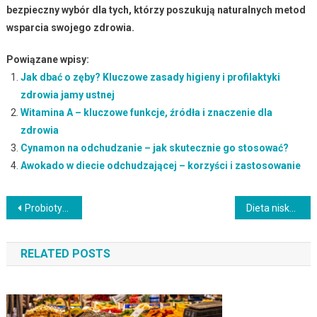
bezpieczny wybór dla tych, którzy poszukują naturalnych metod
wsparcia swojego zdrowia.
Powiązane wpisy:
Jak dbać o zęby? Kluczowe zasady higieny i profilaktyki
zdrowia jamy ustnej
Witamina A – kluczowe funkcje, źródła i znaczenie dla
zdrowia
Cynamon na odchudzanie – jak skutecznie go stosować?
Awokado w diecie odchudzającej – korzyści i zastosowanie
Nawigacja
Probiotyki – jak działają i jakie mają właściwości zdrowotne?
Dieta niskocholesterolowa – zasady, menu i zdrowe przepisy
wpisu
RELATED POSTS