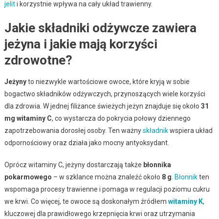
jelit
i korzystnie wpływa na cały układ trawienny.
Jakie składniki odżywcze zawiera
jeżyna i jakie mają korzyści
zdrowotne?
Jeżyny
to niezwykle wartościowe owoce, które kryją w sobie
bogactwo składników odżywczych, przynoszących wiele korzyści
dla zdrowia. W jednej filiżance świeżych jeżyn znajduje się około
31
mg witaminy C
, co wystarcza do pokrycia połowy dziennego
zapotrzebowania dorosłej osoby. Ten ważny
składnik
wspiera układ
odpornościowy oraz działa jako mocny antyoksydant.
Oprócz witaminy C, jeżyny dostarczają także
błonnika
pokarmowego
– w szklance można znaleźć około
8 g
.
Błonnik
ten
wspomaga procesy trawienne i pomaga w regulacji poziomu cukru
we krwi. Co więcej, te owoce są doskonałym źródłem
witaminy K
,
kluczowej dla prawidłowego krzepnięcia krwi oraz utrzymania