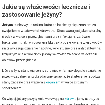
Jakie są właściwości lecznicze i
zastosowanie jeżyny?
Jeżyna
to niezwykła roślina, która od lat cieszy się uznaniem za
swoje liczne właściwości zdrowotne. Stosowana jest jako naturalny
środek w walce z przeziębieniami oraz infekcjami, zarówno
bakteryjnymi, jak i wirusowymi. Ekstrakty pozyskiwane z jej owoców
i liści wykazują działanie napotne, wykrztuśne oraz antybakteryjne.
Dzięki tym właściwościom, jeżyny są często zalecane w leczeniu
objawów przeziębienia.
Liście jeżyny stanowią cenny surowiec w farmakologii. Ich działanie
przeciwzapalne i antyoksydacyjne sprawia, że skutecznie łagodzą
stany zapalne oraz wspierają
organizm
w walce z różnymi
schorzeniami.
Co więcej, jeżyny pozytywnie wpływają na
zdrowie
jamy ustnej, co
czyni je pomocnym wsparciem w zapobieganiu chorobom dziąseł.