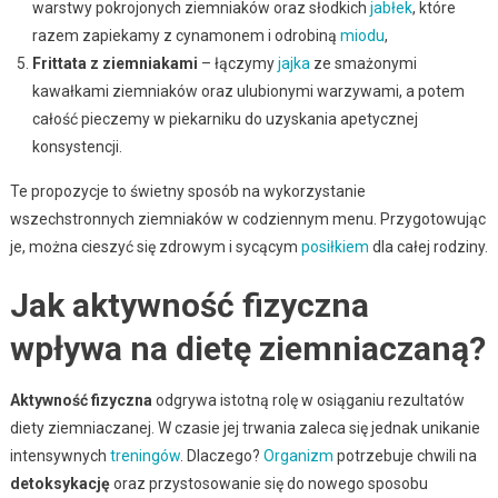
warstwy pokrojonych ziemniaków oraz słodkich
jabłek
, które
razem zapiekamy z cynamonem i odrobiną
miodu
,
Frittata z ziemniakami
– łączymy
jajka
ze smażonymi
kawałkami ziemniaków oraz ulubionymi warzywami, a potem
całość pieczemy w piekarniku do uzyskania apetycznej
konsystencji.
Te propozycje to świetny sposób na wykorzystanie
wszechstronnych ziemniaków w codziennym menu. Przygotowując
je, można cieszyć się zdrowym i sycącym
posiłkiem
dla całej rodziny.
Jak aktywność fizyczna
wpływa na dietę ziemniaczaną?
Aktywność fizyczna
odgrywa istotną rolę w osiąganiu rezultatów
diety ziemniaczanej. W czasie jej trwania zaleca się jednak unikanie
intensywnych
treningów
. Dlaczego?
Organizm
potrzebuje chwili na
detoksykację
oraz przystosowanie się do nowego sposobu