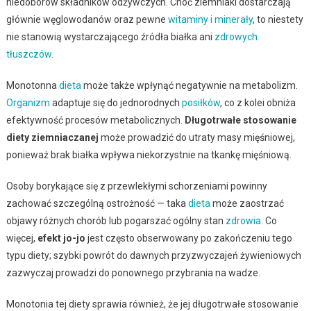
niedoborów składników odżywczych. Choć ziemniaki dostarczają
głównie węglowodanów oraz pewne
witaminy i minerały
, to niestety
nie stanowią wystarczającego źródła białka ani
zdrowych
tłuszczów
.
Monotonna
dieta
może także wpłynąć negatywnie na metabolizm.
Organizm
adaptuje się do jednorodnych
posiłków
, co z kolei obniża
efektywność procesów metabolicznych.
Długotrwałe stosowanie
diety ziemniaczanej
może prowadzić do utraty masy mięśniowej,
ponieważ brak białka wpływa niekorzystnie na tkankę mięśniową.
Osoby borykające się z przewlekłymi schorzeniami powinny
zachować szczególną ostrożność — taka
dieta
może zaostrzać
objawy różnych chorób lub pogarszać ogólny stan
zdrowia
. Co
więcej,
efekt jo-jo
jest często obserwowany po zakończeniu tego
typu diety; szybki powrót do dawnych przyzwyczajeń żywieniowych
zazwyczaj prowadzi do ponownego przybrania na wadze.
Monotonia tej diety sprawia również, że jej długotrwałe stosowanie