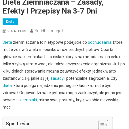
Dieta Ziemniaczana – Zasady,
Efekty I Przepisy Na 3-7 Dni
Dieta
Buddhalounge.pl
2024-08-05
Dieta
ziemniaczana to nietypowe podejście do
odchudzania
, które
może zdziwić wielu miłośników różnorodnych potraw. Oparta
głównie na ziemniakach, ta niskokaloryczna metoda ma na celu nie
tylko szybką utratę wagi, ale także oczyszczenie organizmu. Już po
kilku dniach stosowania można zauważyć efekty, jednak warto
zastanowić się, jakie są jej
zasady
i potencjalne zagrożenia. Czy
dieta
, która polega na jedzeniu jednego składnika, może być
zdrowa? Odpowiedzi na te pytania mogą zaskoczyć, ale jedno jest
pewne –
ziemniaki
, mimo swej prostoty, kryją w sobie niezwykłą
moc.
Spis treści