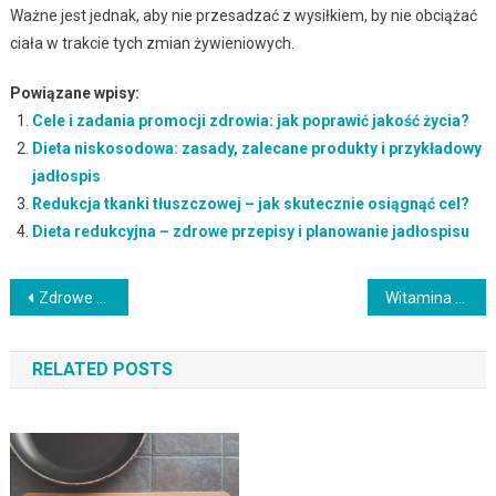
Ważne jest jednak, aby nie przesadzać z wysiłkiem, by nie obciążać
ciała w trakcie tych zmian żywieniowych.
Powiązane wpisy:
Cele i zadania promocji zdrowia: jak poprawić jakość życia?
Dieta niskosodowa: zasady, zalecane produkty i przykładowy
jadłospis
Redukcja tkanki tłuszczowej – jak skutecznie osiągnąć cel?
Dieta redukcyjna – zdrowe przepisy i planowanie jadłospisu
Nawigacja
Zdrowe odżywianie: zasady, korzyści i wpływ na zdrowie dzieci
Witamina K – kluczowe informacje o zdrowiu, źródłach i suplementacji
wpisu
RELATED POSTS