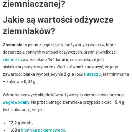
ziemniaczanej?
Jakie są wartości odżywcze
ziemniaków?
Ziemniaki
to jedno z najczęściej spożywanych warzyw, które
dostarczają cennych wartości odżywczych. Średniej wielkości
ziemniak
zawiera około
161 kalorii
, co sprawia, że jest
niskokalorycznym wyborem. Warto również zauważyć, że jego
zawartość
białka
wynosi jedynie
2 g
, a ilość
tłuszczu
jest minimalna
– zaledwie
0,07 g
.
Wśród kluczowych składników odżywczych ziemniaków dominują
węglowodany
. Na przeciętnego ziemniaka przypada około
15,4 g
tych substancji, w tym:
12,2 g
skrobi,
1,68 g
błonnika pokarmowego
.