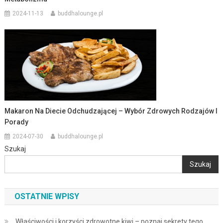
2024-11-13
buddhalounge.pl
Makaron Na Diecie Odchudzającej – Wybór Zdrowych Rodzajów I
Porady
2024-07-30
buddhalounge.pl
Szukaj
Szukaj
OSTATNIE WPISY
Właściwości i korzyści zdrowotne kiwi – poznaj sekrety tego