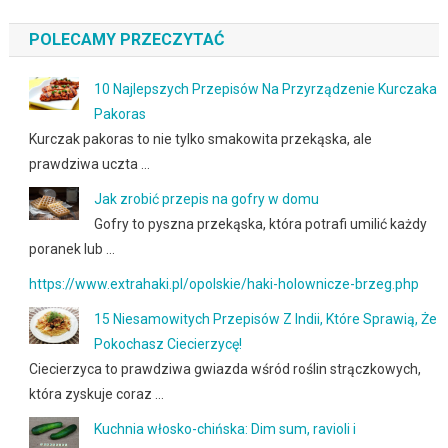
POLECAMY PRZECZYTAĆ
10 Najlepszych Przepisów Na Przyrządzenie Kurczaka
Pakoras
Kurczak pakoras to nie tylko smakowita przekąska, ale
prawdziwa uczta …
Jak zrobić przepis na gofry w domu
Gofry to pyszna przekąska, która potrafi umilić każdy
poranek lub …
https://www.extrahaki.pl/opolskie/haki-holownicze-brzeg.php
15 Niesamowitych Przepisów Z Indii, Które Sprawią, Że
Pokochasz Ciecierzycę!
Ciecierzyca to prawdziwa gwiazda wśród roślin strączkowych,
która zyskuje coraz …
Kuchnia włosko-chińska: Dim sum, ravioli i