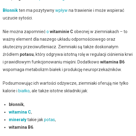
Błonnik
ten ma pozytywny
wpływ
na trawienie i może wspierać
uczucie sytości.
Nie można zapomnieć
o
witaminie C
obecnej w ziemniakach – to
ważny element dla naszego układu odpornościowego oraz
skuteczny przeciwutleniacz. Ziemniaki są także doskonałym
źródłem
potasu
, który odgrywa istotną rolę w regulacji ciśnienia krwi
i prawidłowym funkcjonowaniu mięśni. Dodatkowo
witamina B6
wspomaga metabolizm białek i produkcję neuroprzekaźników.
Podsumowując ich wartości odżywcze, ziemniaki oferują nie tylko
kalorie i
białko
, ale także istotne składniki jak:
błonnik
,
witamina C
,
minerały
takie jak
potas
,
witamina B6
.