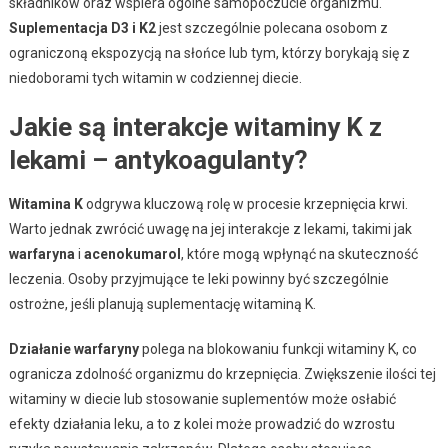
składników oraz wspiera ogólne samopoczucie organizmu.
Suplementacja D3 i K2
jest szczególnie polecana osobom z
ograniczoną ekspozycją na słońce lub tym, którzy borykają się z
niedoborami tych witamin w codziennej diecie.
Jakie są interakcje witaminy K z
lekami – antykoagulanty?
Witamina K
odgrywa kluczową rolę w procesie krzepnięcia krwi.
Warto jednak zwrócić uwagę na jej interakcje z lekami, takimi jak
warfaryna
i
acenokumarol
, które mogą wpłynąć na skuteczność
leczenia. Osoby przyjmujące te leki powinny być szczególnie
ostrożne, jeśli planują suplementację witaminą K.
Działanie warfaryny
polega na blokowaniu funkcji witaminy K, co
ogranicza zdolność organizmu do krzepnięcia. Zwiększenie ilości tej
witaminy w diecie lub stosowanie suplementów może osłabić
efekty działania leku, a to z kolei może prowadzić do wzrostu