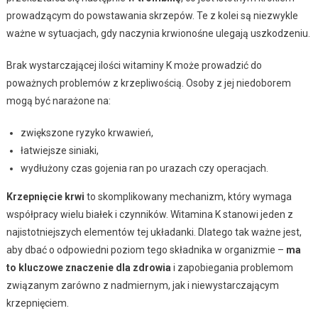
prowadzącym do powstawania skrzepów. Te z kolei są niezwykle
ważne w sytuacjach, gdy naczynia krwionośne ulegają uszkodzeniu.
Brak wystarczającej ilości witaminy K może prowadzić do
poważnych problemów z krzepliwością. Osoby z jej niedoborem
mogą być narażone na:
zwiększone ryzyko krwawień,
łatwiejsze siniaki,
wydłużony czas gojenia ran po urazach czy operacjach.
Krzepnięcie krwi
to skomplikowany mechanizm, który wymaga
współpracy wielu białek i czynników. Witamina K stanowi jeden z
najistotniejszych elementów tej układanki. Dlatego tak ważne jest,
aby dbać o odpowiedni poziom tego składnika w organizmie –
ma
to kluczowe znaczenie dla zdrowia
i zapobiegania problemom
związanym zarówno z nadmiernym, jak i niewystarczającym
krzepnięciem.