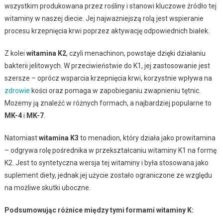
wszystkim produkowana przez rośliny i stanowi kluczowe źródło tej
witaminy w naszej diecie. Jej najważniejszą rolą jest wspieranie
procesu krzepnięcia krwi poprzez aktywację odpowiednich białek.
Z kolei
witamina K2
, czyli menachinon, powstaje dzięki działaniu
bakterii jelitowych. W przeciwieństwie do K1, jej zastosowanie jest
szersze – oprócz wsparcia krzepnięcia krwi, korzystnie wpływa na
zdrowie
kości oraz pomaga w zapobieganiu zwapnieniu tętnic.
Możemy ją znaleźć w różnych formach, a najbardziej popularne to
MK-4
i
MK-7
.
Natomiast
witamina K3
to menadion, który działa jako prowitamina
– odgrywa rolę pośrednika w przekształcaniu witaminy K1 na formę
K2. Jest to syntetyczna wersja tej witaminy i była stosowana jako
suplement diety, jednak jej użycie zostało ograniczone ze względu
na możliwe skutki uboczne.
Podsumowując różnice między tymi formami witaminy K: