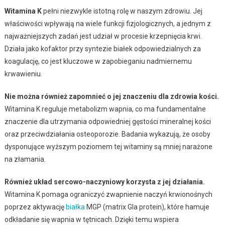
Witamina K
pełni niezwykle istotną rolę w naszym zdrowiu. Jej
właściwości wpływają na wiele funkcji fizjologicznych, a jednym z
najważniejszych zadań jest udział w procesie krzepnięcia krwi.
Działa jako kofaktor przy syntezie białek odpowiedzialnych za
koagulację, co jest kluczowe w zapobieganiu nadmiernemu
krwawieniu.
Nie można również zapomnieć o jej znaczeniu dla zdrowia kości.
Witamina K reguluje metabolizm wapnia, co ma fundamentalne
znaczenie dla utrzymania odpowiedniej gęstości mineralnej kości
oraz przeciwdziałania osteoporozie. Badania wykazują, że osoby
dysponujące wyższym poziomem tej witaminy są mniej narażone
na złamania.
Również układ sercowo-naczyniowy korzysta z jej działania.
Witamina K pomaga ograniczyć zwapnienie naczyń krwionośnych
poprzez aktywację
białka
MGP (matrix Gla protein), które hamuje
odkładanie się wapnia w tętnicach. Dzięki temu wspiera