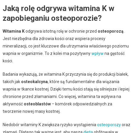
Jaką rolę odgrywa witamina K w
zapobieganiu osteoporozie?
Witamina K
odgrywa istotną rolę w ochronie przed
osteoporozą
.
Jest niezbędna dla zdrowia kości oraz wspiera procesy
mineralizacji, co jest kluczowe dla utrzymania właściwego poziomu
wapnia w organizmie. To z kolei ma pozytywny
wpływ
na gęstość
kości.
Badania wykazują, że witamina K przyczynia się do produkcji białek,
takich jak
osteokalcyna
, które są fundamentalne dla wiązania
wapnia w tkance kostnej. Dzięki temu kości stają się silniejsze i lepiej
chronione przed złamaniami. Co więcej, witamina ta wpływa na
aktywność
osteoblastów
– komórek odpowiedzialnych za
tworzenie nowej masy kostnej.
Niedobór witaminy K zwiększa ryzyko wystąpienia
osteoporozy
oraz
złamań. Dlatego tak ważne jest, aby nasza
dieta
obfitowała w