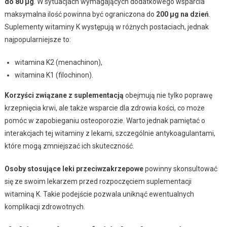
do 80 μg
. W sytuacjach wymagających dodatkowego wsparcia
maksymalna ilość powinna być ograniczona do
200 μg na dzień
.
Suplementy witaminy K występują w różnych postaciach, jednak
najpopularniejsze to:
witamina K2 (menachinon),
witamina K1 (filochinon).
Korzyści związane z suplementacją
obejmują nie tylko poprawę
krzepnięcia krwi, ale także wsparcie dla zdrowia kości, co może
pomóc w zapobieganiu osteoporozie. Warto jednak pamiętać o
interakcjach tej witaminy z lekami, szczególnie antykoagulantami,
które mogą zmniejszać ich skuteczność.
Osoby stosujące leki przeciwzakrzepowe
powinny skonsultować
się ze swoim lekarzem przed rozpoczęciem suplementacji
witaminą K. Takie podejście pozwala uniknąć ewentualnych
komplikacji zdrowotnych.