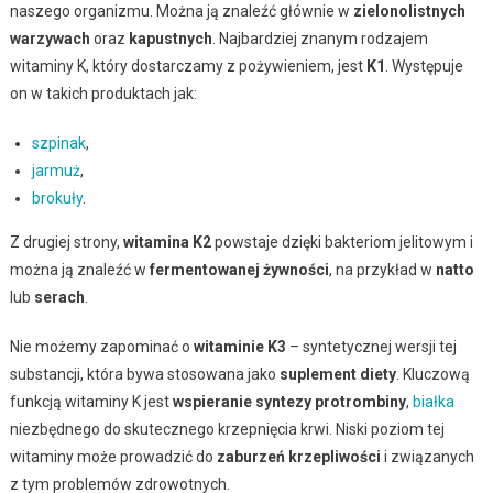
naszego organizmu. Można ją znaleźć głównie w
zielonolistnych
warzywach
oraz
kapustnych
. Najbardziej znanym rodzajem
witaminy K, który dostarczamy z pożywieniem, jest
K1
. Występuje
on w takich produktach jak:
szpinak
,
jarmuż
,
brokuły
.
Z drugiej strony,
witamina K2
powstaje dzięki bakteriom jelitowym i
można ją znaleźć w
fermentowanej żywności
, na przykład w
natto
lub
serach
.
Nie możemy zapominać o
witaminie K3
– syntetycznej wersji tej
substancji, która bywa stosowana jako
suplement diety
. Kluczową
funkcją witaminy K jest
wspieranie syntezy protrombiny
,
białka
niezbędnego do skutecznego krzepnięcia krwi. Niski poziom tej
witaminy może prowadzić do
zaburzeń krzepliwości
i związanych
z tym problemów zdrowotnych.