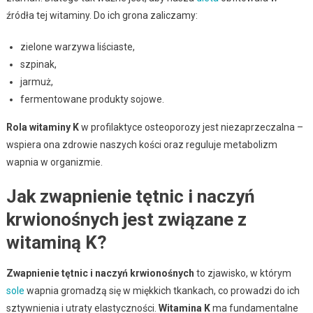
źródła tej witaminy. Do ich grona zaliczamy:
zielone warzywa liściaste,
szpinak,
jarmuż,
fermentowane produkty sojowe.
Rola witaminy K
w profilaktyce osteoporozy jest niezaprzeczalna –
wspiera ona zdrowie naszych kości oraz reguluje metabolizm
wapnia w organizmie.
Jak zwapnienie tętnic i naczyń
krwionośnych jest związane z
witaminą K?
Zwapnienie tętnic i naczyń krwionośnych
to zjawisko, w którym
sole
wapnia gromadzą się w miękkich tkankach, co prowadzi do ich
sztywnienia i utraty elastyczności.
Witamina K
ma fundamentalne