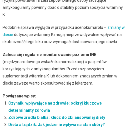
ryzyka powstawania zakrzepów. Dlatego osoby stosujące
antykoagulanty powinny dbać o stabilny poziom spożycia witaminy
K.
Podobnie sprawa wygląda w przypadku acenokumarolu –
zmiany w
diecie
dotyczące witaminy K mogą nieprzewidywalnie wpływać na
skuteczność tego leku oraz wymagać dostosowania jego dawki.
Zaleca się regularne monitorowanie poziomu INR
(międzynarodowego wskaźnika normalizacji) u pacjentów
korzystających z antykoagulantów. Przed rozpoczęciem
suplementacji witaminą K lub dokonaniem znaczących zmian w
diecie zawsze warto skonsultować się z lekarzem.
Powiązane wpisy:
Czynniki wpływające na zdrowie: odkryj kluczowe
determinanty zdrowia
Zdrowe źródła białka: klucz do zbilansowanej diety
Dieta a trądzik: Jak jedzenie wpływa na stan skóry?