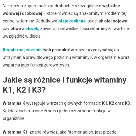
Nie można zapominać o podrobach – szczególnie o
wątrobie
wołowej
i
drobiowej
– które również są znakomitym źródłem tej
cennej witaminy. Dodatkowo
oleje roślinne
, takie jak
olej sojowy
czy
oliwa z
oliwek
, zawierają niewielkie ilości witaminy K i warto je
uwzględnić w diecie.
Regularne jedzenie
tych produktów
może przyczynić się do
utrzymania prawidłowego poziomu witaminy K w organizmie oraz
wsparcia jego funkcji zdrowotnych.
Jakie są różnice i funkcje witaminy
K1, K2 i K3?
Witamina K
występuje w trzech głównych formach:
K1
,
K2
oraz
K3
.
Każda z nich ma inne źródła i pełni różnorodne funkcje w
organizmie.
Witamina K1
, znana również jako fitomenadion, jest przede