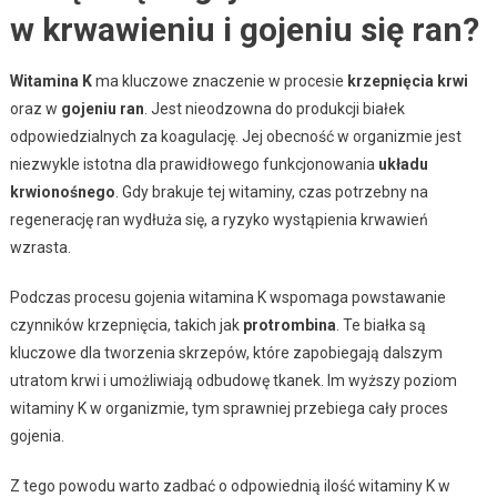
w krwawieniu i gojeniu się ran?
Witamina K
ma kluczowe znaczenie w procesie
krzepnięcia krwi
oraz w
gojeniu ran
. Jest nieodzowna do produkcji białek
odpowiedzialnych za koagulację. Jej obecność w organizmie jest
niezwykle istotna dla prawidłowego funkcjonowania
układu
krwionośnego
. Gdy brakuje tej witaminy, czas potrzebny na
regenerację ran wydłuża się, a ryzyko wystąpienia krwawień
wzrasta.
Podczas procesu gojenia witamina K wspomaga powstawanie
czynników krzepnięcia, takich jak
protrombina
. Te białka są
kluczowe dla tworzenia skrzepów, które zapobiegają dalszym
utratom krwi i umożliwiają odbudowę tkanek. Im wyższy poziom
witaminy K w organizmie, tym sprawniej przebiega cały proces
gojenia.
Z tego powodu warto zadbać o odpowiednią ilość witaminy K w