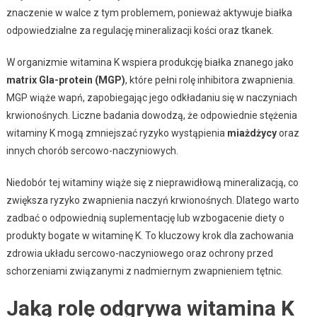
znaczenie w walce z tym problemem, ponieważ aktywuje białka
odpowiedzialne za regulację mineralizacji kości oraz tkanek.
W organizmie witamina K wspiera produkcję białka znanego jako
matrix Gla-protein (MGP)
, które pełni rolę inhibitora zwapnienia.
MGP wiąże wapń, zapobiegając jego odkładaniu się w naczyniach
krwionośnych. Liczne badania dowodzą, że odpowiednie stężenia
witaminy K mogą zmniejszać ryzyko wystąpienia
miażdżycy
oraz
innych chorób sercowo-naczyniowych.
Niedobór tej witaminy wiąże się z nieprawidłową mineralizacją, co
zwiększa ryzyko zwapnienia naczyń krwionośnych. Dlatego warto
zadbać o odpowiednią suplementację lub wzbogacenie diety o
produkty bogate w witaminę K. To kluczowy krok dla zachowania
zdrowia układu sercowo-naczyniowego oraz ochrony przed
schorzeniami związanymi z nadmiernym zwapnieniem tętnic.
Jaką rolę odgrywa witamina K