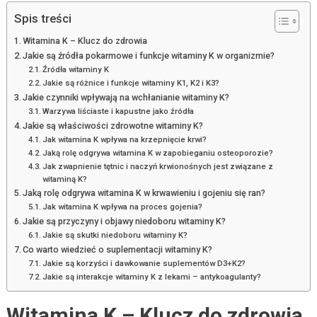
Spis treści
Witamina K – Klucz do zdrowia
Jakie są źródła pokarmowe i funkcje witaminy K w organizmie?
Źródła witaminy K
Jakie są różnice i funkcje witaminy K1, K2 i K3?
Jakie czynniki wpływają na wchłanianie witaminy K?
Warzywa liściaste i kapustne jako źródła
Jakie są właściwości zdrowotne witaminy K?
Jak witamina K wpływa na krzepnięcie krwi?
Jaką rolę odgrywa witamina K w zapobieganiu osteoporozie?
Jak zwapnienie tętnic i naczyń krwionośnych jest związane z
witaminą K?
Jaką rolę odgrywa witamina K w krwawieniu i gojeniu się ran?
Jak witamina K wpływa na proces gojenia?
Jakie są przyczyny i objawy niedoboru witaminy K?
Jakie są skutki niedoboru witaminy K?
Co warto wiedzieć o suplementacji witaminy K?
Jakie są korzyści i dawkowanie suplementów D3+K2?
Jakie są interakcje witaminy K z lekami – antykoagulanty?
Witamina K – Klucz do zdrowia