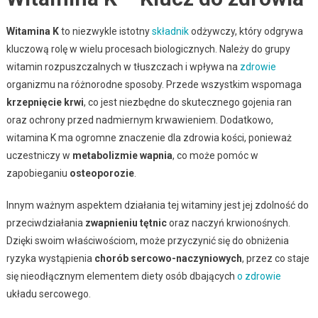
Witamina K
to niezwykle istotny
składnik
odżywczy, który odgrywa
kluczową rolę w wielu procesach biologicznych. Należy do grupy
witamin rozpuszczalnych w tłuszczach i wpływa na
zdrowie
organizmu na różnorodne sposoby. Przede wszystkim wspomaga
krzepnięcie krwi
, co jest niezbędne do skutecznego gojenia ran
oraz ochrony przed nadmiernym krwawieniem. Dodatkowo,
witamina K ma ogromne znaczenie dla zdrowia kości, ponieważ
uczestniczy w
metabolizmie wapnia
, co może pomóc w
zapobieganiu
osteoporozie
.
Innym ważnym aspektem działania tej witaminy jest jej zdolność do
przeciwdziałania
zwapnieniu tętnic
oraz naczyń krwionośnych.
Dzięki swoim właściwościom, może przyczynić się do obniżenia
ryzyka wystąpienia
chorób sercowo-naczyniowych
, przez co staje
się nieodłącznym elementem diety osób dbających
o
zdrowie
układu sercowego.