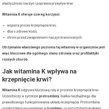
elastyczność naczyń i poprawia przepływ krwi.
Witamina K oferuje szereg korzyści:
wspiera proces krzepnięcia krwi,
dba o zdrowe kości,
chroni przed zwapnieniem naczyń krwionośnych.
Utrzymanie właściwego poziomu tej witaminy w organizmie jest
więc kluczowe dla ogólnego stanu zdrowia oraz profilaktyki
różnych chorób.
Jak witamina K wpływa na
krzepnięcie krwi?
Witamina K
odgrywa kluczową rolę w procesie krzepnięcia krwi.
Uczestniczy w syntezie
protrombiny
, białka niezbędnego dla
prawidłowego funkcjonowania układu krzepnięcia. Protrombina
przekształca się następnie w
trombinę
, co jest istotnym krokiem