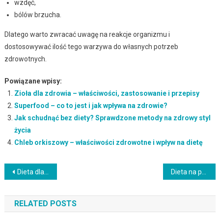
wzdęć,
bólów brzucha.
Dlatego warto zwracać uwagę na reakcje organizmu i
dostosowywać ilość tego warzywa do własnych potrzeb
zdrowotnych.
Powiązane wpisy:
Zioła dla zdrowia – właściwości, zastosowanie i przepisy
Superfood – co to jest i jak wpływa na zdrowie?
Jak schudnąć bez diety? Sprawdzone metody na zdrowy styl
życia
Chleb orkiszowy – właściwości zdrowotne i wpływ na dietę
Nawigacja
Dieta dla grupy krwi AB – zasady, produkty i efekt zdrowotny
Dieta na przytycie dla dziewczyn – 14-dniowy jadłospis i porady
wpisu
RELATED POSTS