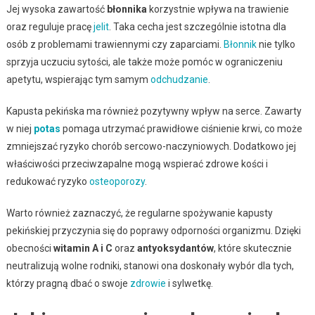
Jej wysoka zawartość
błonnika
korzystnie wpływa na trawienie
oraz reguluje pracę
jelit
. Taka cecha jest szczególnie istotna dla
osób z problemami trawiennymi czy zaparciami.
Błonnik
nie tylko
sprzyja uczuciu sytości, ale także może pomóc w ograniczeniu
apetytu, wspierając tym samym
odchudzanie
.
Kapusta pekińska ma również pozytywny wpływ na serce. Zawarty
w niej
potas
pomaga utrzymać prawidłowe ciśnienie krwi, co może
zmniejszać ryzyko chorób sercowo-naczyniowych. Dodatkowo jej
właściwości przeciwzapalne mogą wspierać zdrowe kości i
redukować ryzyko
osteoporozy
.
Warto również zaznaczyć, że regularne spożywanie kapusty
pekińskiej przyczynia się do poprawy odporności organizmu. Dzięki
obecności
witamin A i C
oraz
antyoksydantów
, które skutecznie
neutralizują wolne rodniki, stanowi ona doskonały wybór dla tych,
którzy pragną dbać o swoje
zdrowie
i sylwetkę.