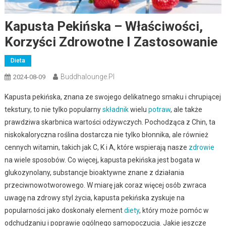
Kapusta Pekińska – Właściwości,
Korzyści Zdrowotne I Zastosowanie
Dieta
Buddhalounge.pl
2024-08-09
Kapusta pekińska, znana ze swojego delikatnego smaku i chrupiącej
tekstury, to nie tylko popularny
składnik
wielu
potraw
, ale także
prawdziwa skarbnica wartości odżywczych. Pochodząca z Chin, ta
niskokaloryczna roślina dostarcza nie tylko błonnika, ale również
cennych witamin, takich jak C, K i A, które wspierają nasze
zdrowie
na wiele sposobów. Co więcej, kapusta pekińska jest bogata w
glukozynolany, substancje bioaktywne znane z działania
przeciwnowotworowego. W miarę jak coraz więcej osób zwraca
uwagę na zdrowy styl życia, kapusta pekińska zyskuje na
popularności jako doskonały element
diety
, który może pomóc w
odchudzaniu i poprawie ogólnego samopoczucia. Jakie jeszcze