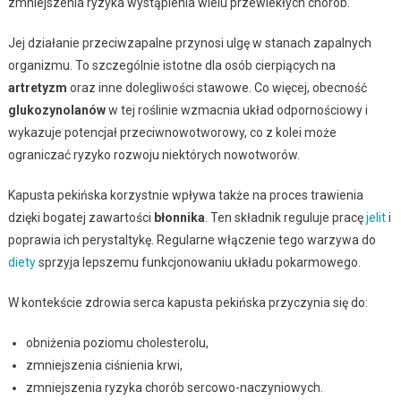
zmniejszenia ryzyka wystąpienia wielu przewlekłych chorób.
Jej działanie przeciwzapalne przynosi ulgę w stanach zapalnych
organizmu. To szczególnie istotne dla osób cierpiących na
artretyzm
oraz inne dolegliwości stawowe. Co więcej, obecność
glukozynolanów
w tej roślinie wzmacnia układ odpornościowy i
wykazuje potencjał przeciwnowotworowy, co z kolei może
ograniczać ryzyko rozwoju niektórych nowotworów.
Kapusta pekińska korzystnie wpływa także na proces trawienia
dzięki bogatej zawartości
błonnika
. Ten składnik reguluje pracę
jelit
i
poprawia ich perystaltykę. Regularne włączenie tego warzywa do
diety
sprzyja lepszemu funkcjonowaniu układu pokarmowego.
W kontekście zdrowia serca kapusta pekińska przyczynia się do:
obniżenia poziomu cholesterolu,
zmniejszenia ciśnienia krwi,
zmniejszenia ryzyka chorób sercowo-naczyniowych.