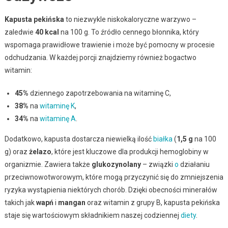
Kapusta pekińska
to niezwykle niskokaloryczne warzywo –
zaledwie
40 kcal
na 100 g. To źródło cennego błonnika, który
wspomaga prawidłowe trawienie i może być pomocny w procesie
odchudzania. W każdej porcji znajdziemy również bogactwo
witamin:
45%
dziennego zapotrzebowania na witaminę C,
38%
na
witaminę K
,
34%
na
witaminę A
.
Dodatkowo, kapusta dostarcza niewielką ilość
białka
(
1,5 g
na 100
g) oraz
żelazo
, które jest kluczowe dla produkcji hemoglobiny w
organizmie. Zawiera także
glukozynolany
– związki
o
działaniu
przeciwnowotworowym, które mogą przyczynić się do zmniejszenia
ryzyka wystąpienia niektórych chorób. Dzięki obecności minerałów
takich jak
wapń
i
mangan
oraz witamin z grupy B, kapusta pekińska
staje się wartościowym składnikiem naszej codziennej
diety
.