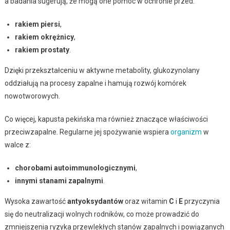
a badania sugerują, że mogą one pomóc w ochronie przed:
rakiem piersi
,
rakiem okrężnicy
,
rakiem prostaty
.
Dzięki przekształceniu w aktywne metabolity, glukozynolany
oddziałują na procesy zapalne i hamują rozwój komórek
nowotworowych.
Co więcej, kapusta pekińska ma również znaczące właściwości
przeciwzapalne. Regularne jej spożywanie wspiera
organizm
w
walce z:
chorobami autoimmunologicznymi
,
innymi stanami zapalnymi
.
Wysoka zawartość
antyoksydantów
oraz witamin
C
i
E
przyczynia
się do neutralizacji wolnych rodników, co może prowadzić do
zmniejszenia ryzyka przewlekłych stanów zapalnych i powiązanych