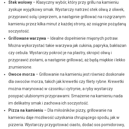
Stek wołowy
– Klasyczny wybór, który przy grillu na kamieniu
zyskuje wyjątkowy smak. Wystarczy natrzeć stek oliwą z oliwek,
przyprawić solą i pieprzem, a następnie grillować na rozgrzanym
kamieniu przez kilka minut z każdej strony, aż osiągnie pożądaną
soczystość.
Grillowane warzywa
– Idealne dopełnienie mięsnych potraw.
Można wykorzystać takie warzywa jak cukinia, papryka, bakłażan
czy cebula. Wystarczy pokroić je na plastry, skropić oliwą i
przyprawić ziołami, a następnie grillować, aż będą miękkie i lekko
zrumienione.
Owoce morza
– Grillowanie na kamieniu jest również doskonałe
dla owoców morza, takich jak krewetki czy filety rybne. Krewetki
można marynować w czosnku i cytrynie, a ryby wystarczy
posypać ulubionymi przyprawami. Smażenie na kamieniu nada
im delikatny smak i zachowa ich soczystość.
Pizza na kamieniu
– Dla miłośników pizzy, grillowanie na
kamieniu daje możliwość uzyskania chrupiącego spodu, jak w
pizzeria. Wystarczy przygotować ciasto, dodać sos pomidorowy,