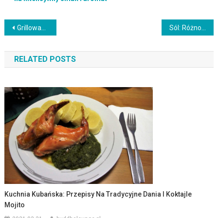
Nawigacja
Grillowane dania z drobiu: Przepisy na smakowite potrawy z kurczaka i indyka
Sól: Różnorodne rodzaje i sposób jej wykorzystania w gotowaniu
wpisu
RELATED POSTS
Kuchnia Kubańska: Przepisy Na Tradycyjne Dania I Koktajle
Mojito