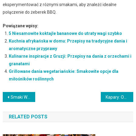
eksperymentować z różnymi smakami, aby znaleźć idealne
połączenie do żeberek BBQ.
Powiązane wpisy:
5 Niesamowite koktajle bananowe do utraty wagi szybko
Kuchnia afrykańska w domu: Przepisy na tradycyjne dania i
aromatyczne przyprawy
Kulinarne inspiracje z Gruzji: Przepisy na dania z orzechami i
granatami
Grillowane dania wegetariańskie: Smakowite opcje dla
miłośników roślinnych
Nawigacja
Smaki Wenezueli: Arepas, pabellón criollo i słodkie desery
Kapary: Ostra niespodzianka i sposób na dodanie smaku potrawom
wpisu
RELATED POSTS