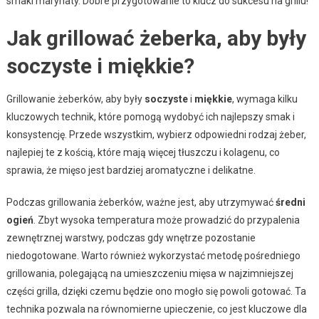
smaki marynaty. Dobre przygotowanie to klucz do sukcesu na grillu!
Jak grillować żeberka, aby były
soczyste i miękkie?
Grillowanie żeberków, aby były
soczyste
i
miękkie
, wymaga kilku
kluczowych technik, które pomogą wydobyć ich najlepszy smak i
konsystencję. Przede wszystkim, wybierz odpowiedni rodzaj żeber,
najlepiej te z kością, które mają więcej tłuszczu i kolagenu, co
sprawia, że mięso jest bardziej aromatyczne i delikatne.
Podczas grillowania żeberków, ważne jest, aby utrzymywać
średni
ogień
. Zbyt wysoka temperatura może prowadzić do przypalenia
zewnętrznej warstwy, podczas gdy wnętrze pozostanie
niedogotowane. Warto również wykorzystać metodę pośredniego
grillowania, polegającą na umieszczeniu mięsa w najzimniejszej
części grilla, dzięki czemu będzie ono mogło się powoli gotować. Ta
technika pozwala na równomierne upieczenie, co jest kluczowe dla