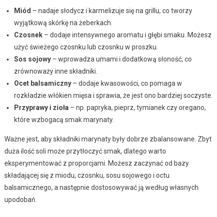
Miód
– nadaje słodycz i karmelizuje się na grillu, co tworzy
wyjątkową skórkę na żeberkach.
Czosnek
– dodaje intensywnego aromatu i głębi smaku. Możesz
użyć świeżego czosnku lub czosnku w proszku.
Sos sojowy
– wprowadza umami i dodatkową słoność, co
zrównoważy inne składniki.
Ocet balsamiczny
– dodaje kwasowości, co pomaga w
rozkładzie włókien mięsa i sprawia, że jest ono bardziej soczyste.
Przyprawy i zioła
– np. papryka, pieprz, tymianek czy oregano,
które wzbogacą smak marynaty.
Ważne jest, aby składniki marynaty były dobrze zbalansowane. Zbyt
duża ilość soli może przytłoczyć smak, dlatego warto
eksperymentować z proporcjami. Możesz zaczynać od bazy
składającej się z miodu, czosnku, sosu sojowego i octu
balsamicznego, a następnie dostosowywać ją według własnych
upodobań.