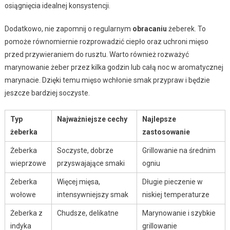
osiągnięcia idealnej konsystencji.
Dodatkowo, nie zapomnij o regularnym
obracaniu
żeberek. To
pomoże równomiernie rozprowadzić ciepło oraz uchroni mięso
przed przywieraniem do rusztu. Warto również rozważyć
marynowanie żeber przez kilka godzin lub całą noc w aromatycznej
marynacie. Dzięki temu mięso wchłonie smak przypraw i będzie
jeszcze bardziej soczyste.
Typ
Najważniejsze cechy
Najlepsze
żeberka
zastosowanie
Żeberka
Soczyste, dobrze
Grillowanie na średnim
wieprzowe
przyswajające smaki
ogniu
Żeberka
Więcej mięsa,
Długie pieczenie w
wołowe
intensywniejszy smak
niskiej temperaturze
Żeberka z
Chudsze, delikatne
Marynowanie i szybkie
indyka
grillowanie