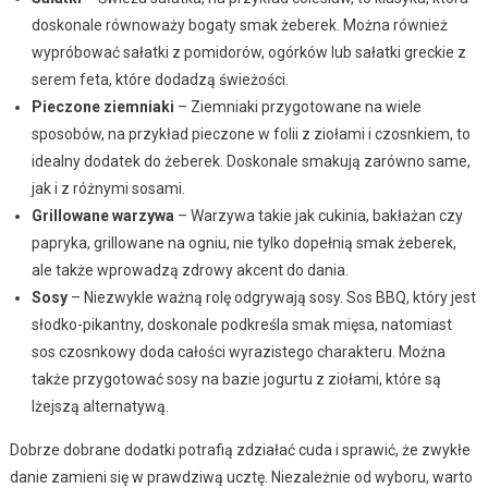
doskonale równoważy bogaty smak żeberek. Można również
wypróbować sałatki z pomidorów, ogórków lub sałatki greckie z
serem feta, które dodadzą świeżości.
Pieczone ziemniaki
– Ziemniaki przygotowane na wiele
sposobów, na przykład pieczone w folii z ziołami i czosnkiem, to
idealny dodatek do żeberek. Doskonale smakują zarówno same,
jak i z różnymi sosami.
Grillowane warzywa
– Warzywa takie jak cukinia, bakłażan czy
papryka, grillowane na ogniu, nie tylko dopełnią smak żeberek,
ale także wprowadzą zdrowy akcent do dania.
Sosy
– Niezwykle ważną rolę odgrywają sosy. Sos BBQ, który jest
słodko-pikantny, doskonale podkreśla smak mięsa, natomiast
sos czosnkowy doda całości wyrazistego charakteru. Można
także przygotować sosy na bazie jogurtu z ziołami, które są
lżejszą alternatywą.
Dobrze dobrane dodatki potrafią zdziałać cuda i sprawić, że zwykłe
danie zamieni się w prawdziwą ucztę. Niezależnie od wyboru, warto