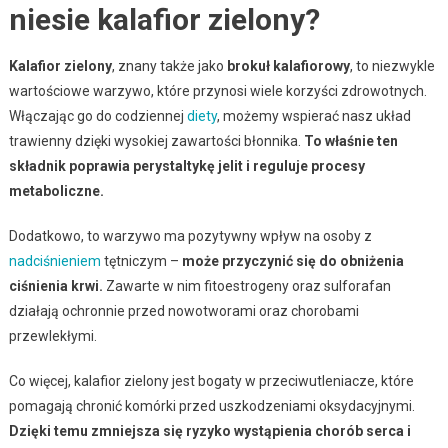
niesie kalafior zielony?
Kalafior zielony
, znany także jako
brokuł kalafiorowy
, to niezwykle
wartościowe warzywo, które przynosi wiele korzyści zdrowotnych.
Włączając go do codziennej
diety
, możemy wspierać nasz układ
trawienny dzięki wysokiej zawartości błonnika.
To właśnie ten
składnik poprawia perystaltykę jelit i reguluje procesy
metaboliczne.
Dodatkowo, to warzywo ma pozytywny wpływ na osoby z
nadciśnieniem
tętniczym –
może przyczynić się do obniżenia
ciśnienia krwi.
Zawarte w nim fitoestrogeny oraz sulforafan
działają ochronnie przed nowotworami oraz chorobami
przewlekłymi.
Co więcej, kalafior zielony jest bogaty w przeciwutleniacze, które
pomagają chronić komórki przed uszkodzeniami oksydacyjnymi.
Dzięki temu zmniejsza się ryzyko wystąpienia chorób serca i