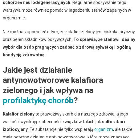
schorzeń neurodegeneracyjnych.
Regularne spożywanie tego
warzywa może również pomóc w łagodzeniu stanów zapalnych w
organizmie.
Nie można zapomnieć o tym, że kalafior zielony jest niskokaloryczny
oraz pełen składników odżywczych.
To sprawia, że stanowi idealny
wybór dla osób pragnących zadbać o zdrową sylwetkę i ogólną
kondycję zdrowotną.
Jakie jest działanie
antynowotworowe kalafiora
zielonego i jak wpływa na
profilaktykę chorób
?
Kalafior zielony
to prawdziwy skarb dla naszego zdrowia, a jego
wartości wynikają z obecności związków takich jak
sulforafan
i
izotiocyjany
. Te substancje nie tylko wspierają
organizm
, ale także
mają potężne działanie antynowotworowe, które może znacząco