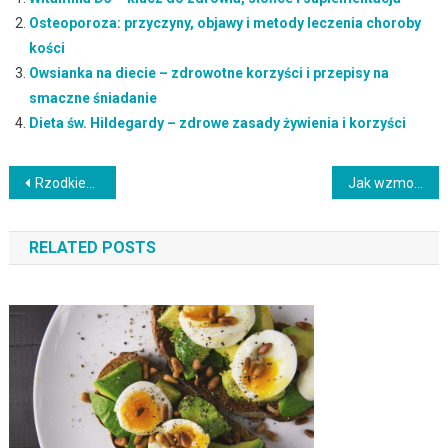
Osteoporoza: przyczyny, objawy i metody leczenia choroby
kości
Owsianka na diecie – zdrowotne korzyści i przepisy na
smaczne śniadanie
Dieta św. Hildegardy – zdrowe zasady żywienia i korzyści
Nawigacja
Rzodkiew japońska – zdrowotne właściwości i wartości odżywcze
Jak wzmocnić organizm po chorobie? Dieta, witaminy i probiotyki
wpisu
RELATED POSTS