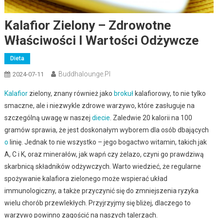
Kalafior Zielony – Zdrowotne
Właściwości I Wartości Odżywcze
Dieta
Buddhalounge.pl
2024-07-11
Kalafior
zielony, znany również jako
brokuł
kalafiorowy, to nie tylko
smaczne, ale i niezwykle zdrowe warzywo, które zasługuje na
szczególną uwagę w naszej
diecie
. Zaledwie 20 kalorii na 100
gramów sprawia, że jest doskonałym wyborem dla osób dbających
o
linię. Jednak to nie wszystko – jego bogactwo witamin, takich jak
A, C i K, oraz minerałów, jak wapń czy żelazo, czyni go prawdziwą
skarbnicą składników odżywczych. Warto wiedzieć, że regularne
spożywanie kalafiora zielonego może wspierać układ
immunologiczny, a także przyczynić się do zmniejszenia ryzyka
wielu chorób przewlekłych. Przyjrzyjmy się bliżej, dlaczego to
warzywo powinno zagościć na naszych talerzach.