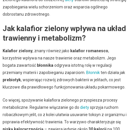
zapobiegania wielu schorzeniom oraz wsparcia ogólnego
dobrostanu zdrowotnego.
Jak kalafior zielony wpływa na układ
trawienny i metabolizm?
Kalafior zielony
, znany również jako
kalafior romanesco
,
korzystnie wpływa na nasze trawienie oraz metabolizm. Jego
bogata zawartość
błonnika
odgrywa istotną rolę w regulacji
przemiany materii i zapobieganiu zaparciom.
Błonnik
ten działa jak
prebiotyk
, wspierając rozwój zdrowych bakterii w jelitach, co jest
kluczowe dla prawidłowego funkcjonowania układu pokarmowego.
Co więcej, spożywanie kalafiora zielonego przyspiesza procesy
metaboliczne. Regularne włączanie go do
diety
sprzyja ruchom
robaczkowym jelit, co z kolei ułatwia usuwanie toksyn z organizmu i
poprawia efektywność trawienia. To warzywo charakteryzuje się
niską kalorycznością
– zawiera jedynie około
30 kalorii
na 100