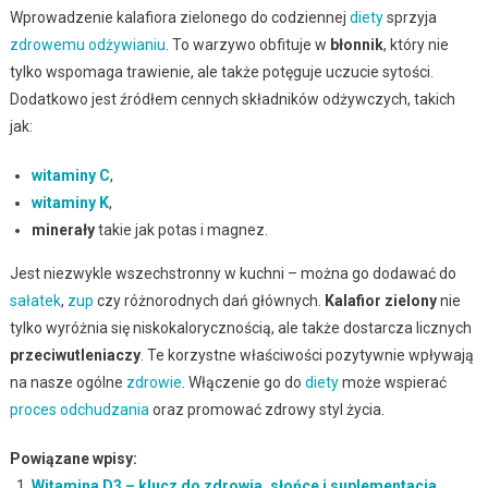
Wprowadzenie kalafiora zielonego do codziennej
diety
sprzyja
zdrowemu odżywianiu
. To warzywo obfituje w
błonnik
, który nie
tylko wspomaga trawienie, ale także potęguje uczucie sytości.
Dodatkowo jest źródłem cennych składników odżywczych, takich
jak:
witaminy C
,
witaminy K
,
minerały
takie jak potas i magnez.
Jest niezwykle wszechstronny w kuchni – można go dodawać do
sałatek
,
zup
czy różnorodnych dań głównych.
Kalafior zielony
nie
tylko wyróżnia się niskokalorycznością, ale także dostarcza licznych
przeciwutleniaczy
. Te korzystne właściwości pozytywnie wpływają
na nasze ogólne
zdrowie
. Włączenie go do
diety
może wspierać
proces odchudzania
oraz promować zdrowy styl życia.
Powiązane wpisy:
Witamina D3 – klucz do zdrowia, słońce i suplementacja