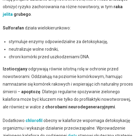
obniżyć ryzyko zachorowania na różne nowotwory, w tym
raka
jelita
grubego
.
Sulforafan
działa wielokierunkowo:
stymuluje enzymy odpowiedzialne za detoksykację,
neutralizuje wolne rodniki,
chroni komórki przed uszkodzeniami DNA.
Izotiocyjany
odgrywają równie istotną rolę w ochronie przed
nowotworami. Oddziałują na poziomie komórkowym, hamując
namnażanie się komórek rakowych i wspierając ich naturalny proces
śmierci –
apoptozę
. Dlatego regularne spożywanie zielonego
kalafiora może być kluczem nie tylko do profilaktyki nowotworowej,
ale również w walce z
chorobami neurodegeneracyjnymi
.
Dodatkowo
chlorofil
obecny w kalafiorze wspomaga detoksykację
organizmu i wykazuje działanie przeciwzapalne. Wprowadzenie
zielonego kalafiora do codziennej
diety
stanowi skuteczną strategię