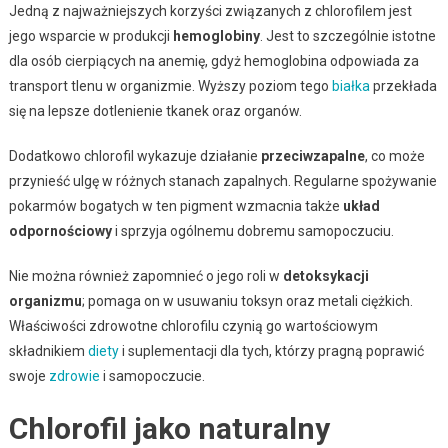
Jedną z najważniejszych korzyści związanych z chlorofilem jest
jego wsparcie w produkcji
hemoglobiny
. Jest to szczególnie istotne
dla osób cierpiących na anemię, gdyż hemoglobina odpowiada za
transport tlenu w organizmie. Wyższy poziom tego
białka
przekłada
się na lepsze dotlenienie tkanek oraz organów.
Dodatkowo chlorofil wykazuje działanie
przeciwzapalne
, co może
przynieść ulgę w różnych stanach zapalnych. Regularne spożywanie
pokarmów bogatych w ten pigment wzmacnia także
układ
odpornościowy
i sprzyja ogólnemu dobremu samopoczuciu.
Nie można również zapomnieć o jego roli w
detoksykacji
organizmu
; pomaga on w usuwaniu toksyn oraz metali ciężkich.
Właściwości zdrowotne chlorofilu czynią go wartościowym
składnikiem
diety
i suplementacji dla tych, którzy pragną poprawić
swoje
zdrowie
i samopoczucie.
Chlorofil jako naturalny