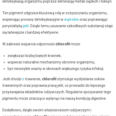
detoksykację organizmu poprzez eliminację metali ciężkich i toksyn.
Ten pigment odgrywa kluczową rolę w oczyszczaniu organizmu,
wspierając procesy detoksykacyjne w
wątrobie
oraz poprawiając
perystaltykę
jelit
. Dzięki temu usuwanie szkodliwych substancji staje
się łatwiejsze i bardziej efektywne.
W zakresie wsparcia odporności
chlorofil
może:
zwiększać liczbę białych krwinek,
wspierać naturalne mechanizmy obronne organizmu,
być niezwykle ważny w okresach większego ryzyka infekcji.
Jeśli chodzi
o
trawienie,
chlorofil
stymuluje wydzielanie soków
trawiennych oraz poprawia pracę jelit, co prowadzi do lepszego
przyswajania składników odżywczych. Regularne spożywanie tego
pigmentu może znacząco wpłynąć na naszą kondycję digestive.
Dodatkowo, dzięki swoim właściwościom odżywczym i