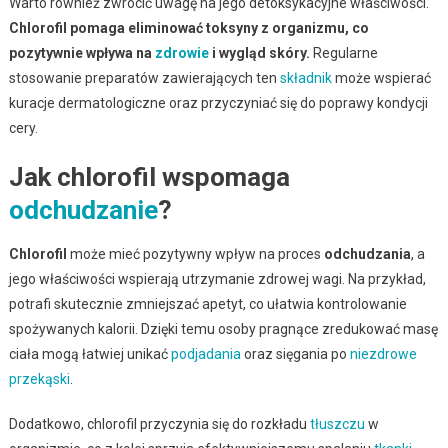
Warto również zwrócić uwagę na jego detoksykacyjne właściwości.
Chlorofil pomaga eliminować toksyny z organizmu, co
pozytywnie wpływa na
zdrowie
i wygląd skóry.
Regularne
stosowanie preparatów zawierających ten
składnik
może wspierać
kuracje dermatologiczne oraz przyczyniać się do poprawy kondycji
cery.
Jak chlorofil wspomaga
odchudzanie
?
Chlorofil
może mieć pozytywny wpływ na proces
odchudzania
, a
jego właściwości wspierają utrzymanie zdrowej wagi. Na przykład,
potrafi skutecznie zmniejszać apetyt, co ułatwia kontrolowanie
spożywanych kalorii. Dzięki temu osoby pragnące zredukować masę
ciała mogą łatwiej unikać
podjadania
oraz sięgania po
niezdrowe
przekąski
.
Dodatkowo, chlorofil przyczynia się do rozkładu
tłuszczu
w