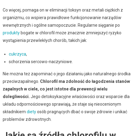
Co więcej, pomaga on w eliminacji toksyn oraz metali ciężkich z
organizmu, co wspiera prawidłowe funkcjonowanie narządów
wewnętrznych i ogólne samopoczucie. Regularne sięganie po
produkty
bogate w chlorofil może znacznie zmniejszyć ryzyko
wystąpienia przewlekłych chorób, takich jak:
cukrzyca
,
schorzenia sercowo-naczyniowe.
Nie można też zapominać o jego działaniu jako naturalnego środka
przeciwzapalnego.
Chlorofil ma zdolność do łagodzenia stanów
zapalnych w ciele, co jest istotne dla prewencji wielu
dolegliwości.
Jego detoksykacyjne właściwości oraz wsparcie dla
układu odpornościowego sprawiają, że staje się nieocenionym
składnikiem
diety
osób pragnących dbać o swoje zdrowie i unikać
problemów zdrowotnych.
Jakie są źródła chlorofilu w