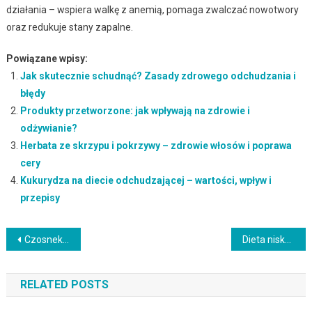
działania – wspiera walkę z anemią, pomaga zwalczać nowotwory
oraz redukuje stany zapalne.
Powiązane wpisy:
Jak skutecznie schudnąć? Zasady zdrowego odchudzania i
błędy
Produkty przetworzone: jak wpływają na zdrowie i
odżywianie?
Herbata ze skrzypu i pokrzywy – zdrowie włosów i poprawa
cery
Kukurydza na diecie odchudzającej – wartości, wpływ i
przepisy
Nawigacja
Czosnek niedźwiedzi – zdrowotne właściwości i zastosowanie w medycynie
Dieta niskotłuszczowa – jakie produkty należy unikać?
wpisu
RELATED POSTS