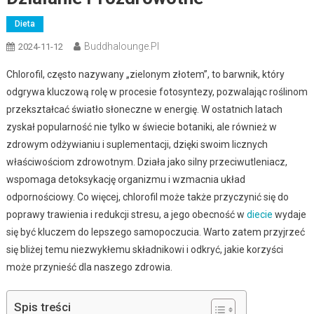
Dieta
Buddhalounge.pl
2024-11-12
Chlorofil, często nazywany „zielonym złotem”, to barwnik, który
odgrywa kluczową rolę w procesie fotosyntezy, pozwalając roślinom
przekształcać światło słoneczne w energię. W ostatnich latach
zyskał popularność nie tylko w świecie botaniki, ale również w
zdrowym odżywianiu i suplementacji, dzięki swoim licznych
właściwościom zdrowotnym. Działa jako silny przeciwutleniacz,
wspomaga detoksykację organizmu i wzmacnia układ
odpornościowy. Co więcej, chlorofil może także przyczynić się do
poprawy trawienia i redukcji stresu, a jego obecność w
diecie
wydaje
się być kluczem do lepszego samopoczucia. Warto zatem przyjrzeć
się bliżej temu niezwykłemu składnikowi i odkryć, jakie korzyści
może przynieść dla naszego zdrowia.
Spis treści