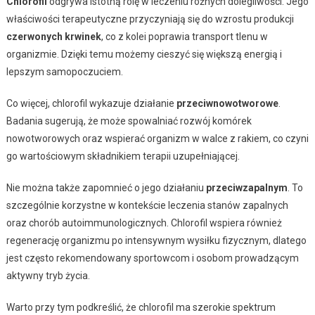
Chlorofil
odgrywa istotną rolę w leczeniu różnych dolegliwości. Jego
właściwości terapeutyczne przyczyniają się do wzrostu produkcji
czerwonych krwinek
, co z kolei poprawia transport tlenu w
organizmie. Dzięki temu możemy cieszyć się większą energią i
lepszym samopoczuciem.
Co więcej, chlorofil wykazuje działanie
przeciwnowotworowe
.
Badania sugerują, że może spowalniać rozwój komórek
nowotworowych oraz wspierać organizm w walce z rakiem, co czyni
go wartościowym składnikiem terapii uzupełniającej.
Nie można także zapomnieć o jego działaniu
przeciwzapalnym
. To
szczególnie korzystne w kontekście leczenia stanów zapalnych
oraz chorób autoimmunologicznych. Chlorofil wspiera również
regenerację organizmu po intensywnym wysiłku fizycznym, dlatego
jest często rekomendowany sportowcom i osobom prowadzącym
aktywny tryb życia.
Warto przy tym podkreślić, że chlorofil ma szerokie spektrum