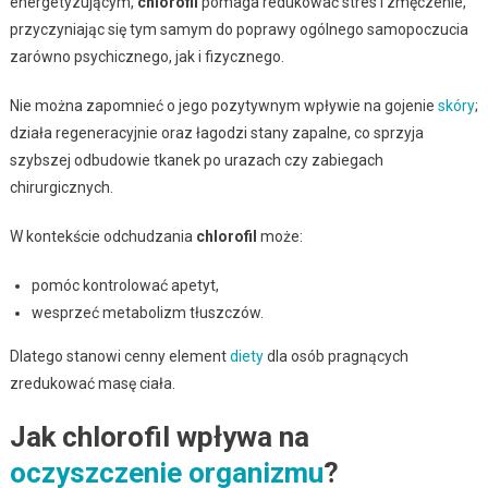
energetyzującym,
chlorofil
pomaga redukować stres i zmęczenie,
przyczyniając się tym samym do poprawy ogólnego samopoczucia
zarówno psychicznego, jak i fizycznego.
Nie można zapomnieć o jego pozytywnym wpływie na gojenie
skóry
;
działa regeneracyjnie oraz łagodzi stany zapalne, co sprzyja
szybszej odbudowie tkanek po urazach czy zabiegach
chirurgicznych.
W kontekście odchudzania
chlorofil
może:
pomóc kontrolować apetyt,
wesprzeć metabolizm tłuszczów.
Dlatego stanowi cenny element
diety
dla osób pragnących
zredukować masę ciała.
Jak chlorofil wpływa na
oczyszczenie organizmu
?