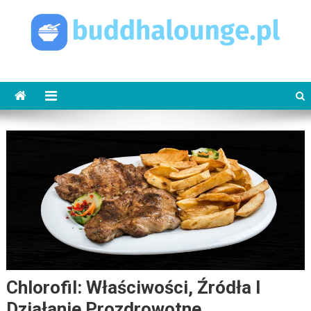
Skip
to
content
buddhalounge.pl
buddha lounge
Chlorofil: Właściwości, Źródła I
Działanie Prozdrowotne