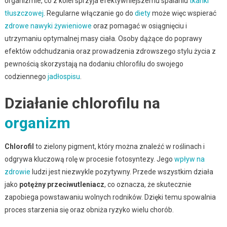
organizmie, co z kolei sprzyja efektywniejszemu spalaniu
tkanki
tłuszczowej
. Regularne włączanie go do
diety
może więc wspierać
zdrowe nawyki żywieniowe
oraz pomagać w osiągnięciu i
utrzymaniu optymalnej masy ciała. Osoby dążące do poprawy
efektów odchudzania oraz prowadzenia zdrowszego stylu życia z
pewnością skorzystają na dodaniu chlorofilu do swojego
codziennego
jadłospisu
.
Działanie chlorofilu na
organizm
Chlorofil
to zielony pigment, który można znaleźć w roślinach i
odgrywa kluczową rolę w procesie fotosyntezy. Jego
wpływ na
zdrowie
ludzi jest niezwykle pozytywny. Przede wszystkim działa
jako
potężny przeciwutleniacz
, co oznacza, że skutecznie
zapobiega powstawaniu wolnych rodników. Dzięki temu spowalnia
proces starzenia się oraz obniża ryzyko wielu chorób.