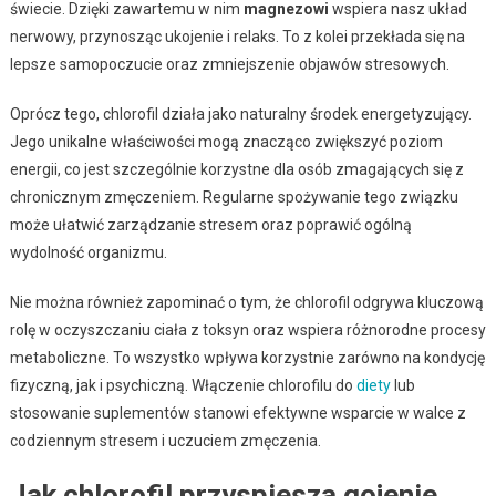
świecie. Dzięki zawartemu w nim
magnezowi
wspiera nasz układ
nerwowy, przynosząc ukojenie i relaks. To z kolei przekłada się na
lepsze samopoczucie oraz zmniejszenie objawów stresowych.
Oprócz tego, chlorofil działa jako naturalny środek energetyzujący.
Jego unikalne właściwości mogą znacząco zwiększyć poziom
energii, co jest szczególnie korzystne dla osób zmagających się z
chronicznym zmęczeniem. Regularne spożywanie tego związku
może ułatwić zarządzanie stresem oraz poprawić ogólną
wydolność organizmu.
Nie można również zapominać o tym, że chlorofil odgrywa kluczową
rolę w oczyszczaniu ciała z toksyn oraz wspiera różnorodne procesy
metaboliczne. To wszystko wpływa korzystnie zarówno na kondycję
fizyczną, jak i psychiczną. Włączenie chlorofilu do
diety
lub
stosowanie suplementów stanowi efektywne wsparcie w walce z
codziennym stresem i uczuciem zmęczenia.
Jak chlorofil przyspiesza gojenie