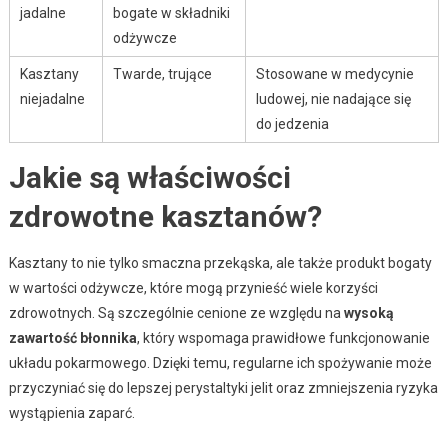
jadalne
bogate w składniki
odżywcze
Kasztany
Twarde, trujące
Stosowane w medycynie
niejadalne
ludowej, nie nadające się
do jedzenia
Jakie są właściwości
zdrowotne kasztanów?
Kasztany to nie tylko smaczna przekąska, ale także produkt bogaty
w wartości odżywcze, które mogą przynieść wiele korzyści
zdrowotnych. Są szczególnie cenione ze względu na
wysoką
zawartość błonnika
, który wspomaga prawidłowe funkcjonowanie
układu pokarmowego. Dzięki temu, regularne ich spożywanie może
przyczyniać się do lepszej perystaltyki jelit oraz zmniejszenia ryzyka
wystąpienia zaparć.