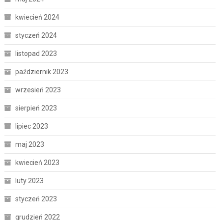
kwiecień 2024
styczeń 2024
listopad 2023
październik 2023
wrzesień 2023
sierpień 2023
lipiec 2023
maj 2023
kwiecień 2023
luty 2023
styczeń 2023
grudzień 2022