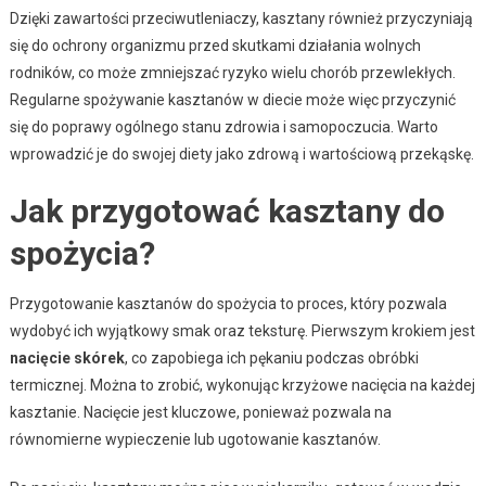
Dzięki zawartości przeciwutleniaczy, kasztany również przyczyniają
się do ochrony organizmu przed skutkami działania wolnych
rodników, co może zmniejszać ryzyko wielu chorób przewlekłych.
Regularne spożywanie kasztanów w diecie może więc przyczynić
się do poprawy ogólnego stanu zdrowia i samopoczucia. Warto
wprowadzić je do swojej diety jako zdrową i wartościową przekąskę.
Jak przygotować kasztany do
spożycia?
Przygotowanie kasztanów do spożycia to proces, który pozwala
wydobyć ich wyjątkowy smak oraz teksturę. Pierwszym krokiem jest
nacięcie skórek
, co zapobiega ich pękaniu podczas obróbki
termicznej. Można to zrobić, wykonując krzyżowe nacięcia na każdej
kasztanie. Nacięcie jest kluczowe, ponieważ pozwala na
równomierne wypieczenie lub ugotowanie kasztanów.