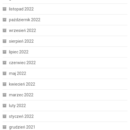
listopad 2022
październik 2022
wrzesień 2022
sierpień 2022
lipiec 2022
czerwiec 2022
maj 2022
kwiecień 2022
marzec 2022
luty 2022
styczeń 2022
grudzień 2021