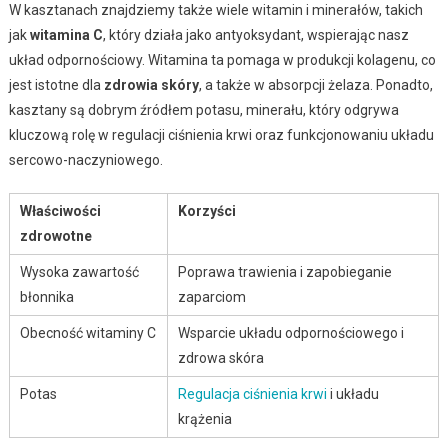
W kasztanach znajdziemy także wiele witamin i minerałów, takich
jak
witamina C
, który działa jako antyoksydant, wspierając nasz
układ odpornościowy. Witamina ta pomaga w produkcji kolagenu, co
jest istotne dla
zdrowia skóry
, a także w absorpcji żelaza. Ponadto,
kasztany są dobrym źródłem potasu, minerału, który odgrywa
kluczową rolę w regulacji ciśnienia krwi oraz funkcjonowaniu układu
sercowo-naczyniowego.
Właściwości
Korzyści
zdrowotne
Wysoka zawartość
Poprawa trawienia i zapobieganie
błonnika
zaparciom
Obecność witaminy C
Wsparcie układu odpornościowego i
zdrowa skóra
Potas
Regulacja ciśnienia krwi
i układu
krążenia