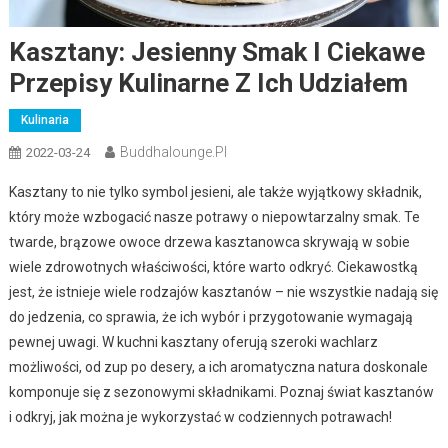
Kasztany: Jesienny Smak I Ciekawe
Przepisy Kulinarne Z Ich Udziałem
Kulinaria
Buddhalounge.pl
2022-03-24
Kasztany to nie tylko symbol jesieni, ale także wyjątkowy składnik,
który może wzbogacić nasze potrawy o niepowtarzalny smak. Te
twarde, brązowe owoce drzewa kasztanowca skrywają w sobie
wiele zdrowotnych właściwości, które warto odkryć. Ciekawostką
jest, że istnieje wiele rodzajów kasztanów – nie wszystkie nadają się
do jedzenia, co sprawia, że ich wybór i przygotowanie wymagają
pewnej uwagi. W kuchni kasztany oferują szeroki wachlarz
możliwości, od zup po desery, a ich aromatyczna natura doskonale
komponuje się z sezonowymi składnikami. Poznaj świat kasztanów
i odkryj, jak można je wykorzystać w codziennych potrawach!