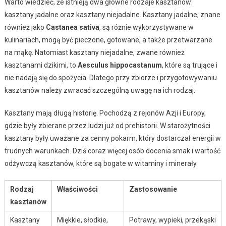
Warto wiedzieć, że istnieją dwa główne rodzaje kasztanów:
kasztany jadalne oraz kasztany niejadalne. Kasztany jadalne, znane
również jako
Castanea sativa
, są różnie wykorzystywane w
kulinariach, mogą być pieczone, gotowane, a także przetwarzane
na mąkę. Natomiast kasztany niejadalne, zwane również
kasztanami dzikimi, to
Aesculus hippocastanum
, które są trujące i
nie nadają się do spożycia. Dlatego przy zbiorze i przygotowywaniu
kasztanów należy zwracać szczególną uwagę na ich rodzaj.
Kasztany mają długą historię. Pochodzą z rejonów Azji i Europy,
gdzie były zbierane przez ludzi już od prehistorii. W starożytności
kasztany były uważane za cenny pokarm, który dostarczał energii w
trudnych warunkach. Dziś coraz więcej osób docenia smak i wartość
odżywczą kasztanów, które są bogate w witaminy i minerały.
Rodzaj
Właściwości
Zastosowanie
kasztanów
Kasztany
Miękkie, słodkie,
Potrawy, wypieki, przekąski