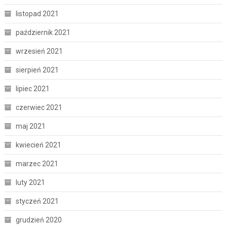
listopad 2021
październik 2021
wrzesień 2021
sierpień 2021
lipiec 2021
czerwiec 2021
maj 2021
kwiecień 2021
marzec 2021
luty 2021
styczeń 2021
grudzień 2020