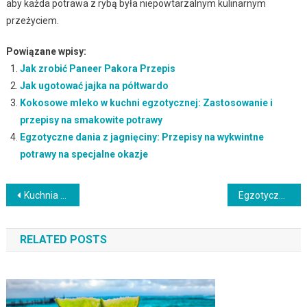
aby każda potrawa z rybą była niepowtarzalnym kulinarnym
przeżyciem.
Powiązane wpisy:
Jak zrobić Paneer Pakora Przepis
Jak ugotować jajka na półtwardo
Kokosowe mleko w kuchni egzotycznej: Zastosowanie i
przepisy na smakowite potrawy
Egzotyczne dania z jagnięciny: Przepisy na wykwintne
potrawy na specjalne okazje
Nawigacja
Kuchnia portugalsko-brazylijska: Bacalhau à Brás, feijoada i pyszne desery
Egzotyczne sałatki warzywne: Przepisy na świeże i zdrowe połączenia smaków
wpisu
RELATED POSTS