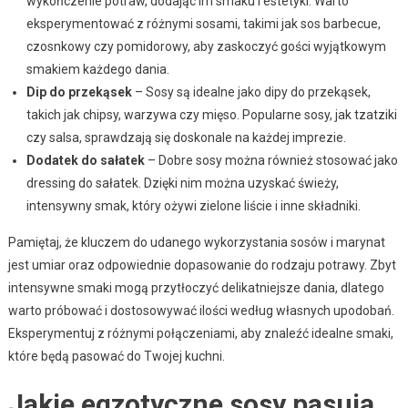
wykończenie potraw, dodając im smaku i estetyki. Warto
eksperymentować z różnymi sosami, takimi jak sos barbecue,
czosnkowy czy pomidorowy, aby zaskoczyć gości wyjątkowym
smakiem każdego dania.
Dip do przekąsek
– Sosy są idealne jako dipy do przekąsek,
takich jak chipsy, warzywa czy mięso. Popularne sosy, jak tzatziki
czy salsa, sprawdzają się doskonale na każdej imprezie.
Dodatek do sałatek
– Dobre sosy można również stosować jako
dressing do sałatek. Dzięki nim można uzyskać świeży,
intensywny smak, który ożywi zielone liście i inne składniki.
Pamiętaj, że kluczem do udanego wykorzystania sosów i marynat
jest umiar oraz odpowiednie dopasowanie do rodzaju potrawy. Zbyt
intensywne smaki mogą przytłoczyć delikatniejsze dania, dlatego
warto próbować i dostosowywać ilości według własnych upodobań.
Eksperymentuj z różnymi połączeniami, aby znaleźć idealne smaki,
które będą pasować do Twojej kuchni.
Jakie egzotyczne sosy pasują