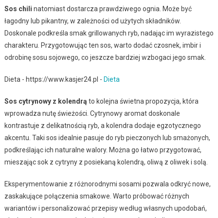
Sos chili
natomiast dostarcza prawdziwego ognia. Może być
łagodny lub pikantny, w zależności od użytych składników.
Doskonale podkreśla smak grillowanych ryb, nadając im wyrazistego
charakteru. Przygotowując ten sos, warto dodać czosnek, imbir i
odrobinę sosu sojowego, co jeszcze bardziej wzbogaci jego smak.
Dieta - https://www.kasjer24.pl -
Dieta
Sos cytrynowy z kolendrą
to kolejna świetna propozycja, która
wprowadza nutę świeżości. Cytrynowy aromat doskonale
kontrastuje z delikatnością ryb, a kolendra dodaje egzotycznego
akcentu. Taki sos idealnie pasuje do ryb pieczonych lub smażonych,
podkreślając ich naturalne walory. Można go łatwo przygotować,
mieszając sok z cytryny z posiekaną kolendrą, oliwą z oliwek i solą.
Eksperymentowanie z różnorodnymi sosami pozwala odkryć nowe,
zaskakujące połączenia smakowe. Warto próbować różnych
wariantów i personalizować przepisy według własnych upodobań,