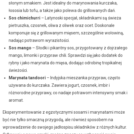
słonym smakiem. Jest idealny do marynowania kurczaka,
łososia lub tofu, a także jako polewa do grillowanych dań.
Sos chimichurri
– Latynoski specjał, składnikami są świeża
pietruszka, czosnek, oliwa z oliwek oraz ocet. Doskonale
komponuje się z grillowanym mięsem, szczególnie wołowiną,
nadając potrawom wyrazistości.
Sos mango
– Słodki i pikantny sos, przygotowany z dojrzałego
mango, limonki i przypraw chili. Sprawdzi się jako dodatek do
rybny i jako marynata do mięsa, dodając odrobinę tropikalnej
świeżości.
Marynata tandoori
– Indyjska mieszanka przypraw, często
używana do kurczaka. Zawiera jogurt, czosnek, imbir i
różnorodne przyprawy, co nadaje potrawom intensywny smak i
aromat.
Eksperymentowanie z egzotycznymi sosami i marynatami może
być nie tylko smaczną przygodą, ale również sposobem na
wprowadzenie do swojego jadłospisu składników z różnych kultur.