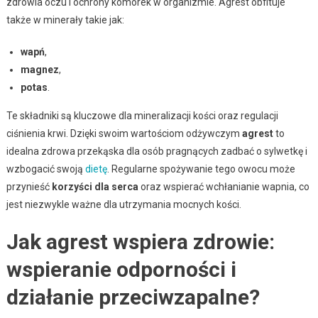
zdrowia oczu i ochrony komórek w organizmie. Agrest obfituje
także w minerały takie jak:
wapń
,
magnez
,
potas
.
Te składniki są kluczowe dla mineralizacji kości oraz regulacji
ciśnienia krwi. Dzięki swoim wartościom odżywczym
agrest
to
idealna zdrowa przekąska dla osób pragnących zadbać o sylwetkę i
wzbogacić swoją
dietę
. Regularne spożywanie tego owocu może
przynieść
korzyści dla serca
oraz wspierać wchłanianie wapnia, co
jest niezwykle ważne dla utrzymania mocnych kości.
Jak agrest wspiera zdrowie:
wspieranie odporności i
działanie przeciwzapalne?