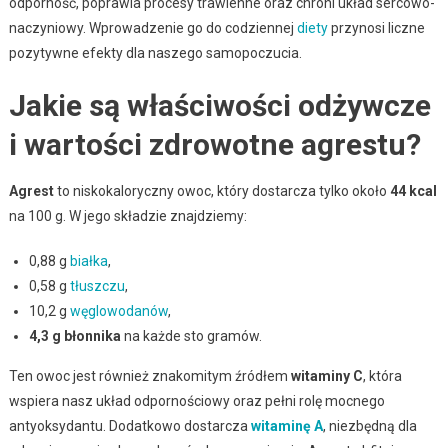
odporność, poprawia procesy trawienne oraz chroni układ sercowo-
naczyniowy. Wprowadzenie go do codziennej
diety
przynosi liczne
pozytywne efekty dla naszego samopoczucia.
Jakie są właściwości odżywcze
i wartości zdrowotne agrestu?
Agrest
to niskokaloryczny owoc, który dostarcza tylko około
44 kcal
na 100 g. W jego składzie znajdziemy:
0,88 g
białka
,
0,58 g
tłuszczu
,
10,2 g
węglowodanów
,
4,3 g błonnika
na każde sto gramów.
Ten owoc jest również znakomitym źródłem
witaminy C
, która
wspiera nasz układ odpornościowy oraz pełni rolę mocnego
antyoksydantu. Dodatkowo dostarcza
witaminę A
, niezbędną dla