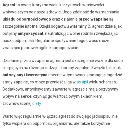
Agrest
to owoc, który ma wiele korzystnych właściwości
wpływających na nasze zdrowie. Jego zdolność do wzmacniania
układu odpornościowego
oraz działanie
przeciwzapalne
są
szczególnie istotne. Dzięki bogactwu
witaminy C
, agrest działa jak
potężny
antyoksydant
, neutralizując wolne rodniki i zwiększając
naszą odporność. Regularne spożywanie tego owocu może
znacząco poprawić ogólne samopoczucie.
Działanie przeciwzapalne agrestu jest szczególnie ważne dla osób
cierpiących na różnego rodzaju choroby zapalne. Związki takie jak
antocyjany
i
kwercetyna
obecne w tym owocu pomagają łagodzić
stany zapalne, co może przynieść ulgę w
terapii
wielu schorzeń.
Dodatkowo, antyoksydanty zawarte w agreście mają pozytywny
wpływ na
serce
, czyniąc go wartościowym składnikiem
zrównoważonej
diety
.
Warto więc regularnie włączać agrest do swojego jadłospisu; nie
tylko wspiera on odporność organizmu, ale także korzystnie