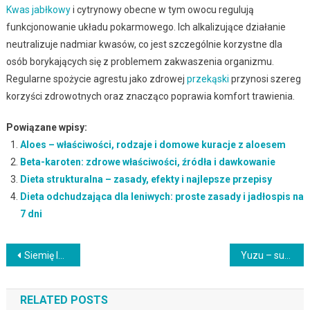
Kwas jabłkowy
i cytrynowy obecne w tym owocu regulują
funkcjonowanie układu pokarmowego. Ich alkalizujące działanie
neutralizuje nadmiar kwasów, co jest szczególnie korzystne dla
osób borykających się z problemem zakwaszenia organizmu.
Regularne spożycie agrestu jako zdrowej
przekąski
przynosi szereg
korzyści zdrowotnych oraz znacząco poprawia komfort trawienia.
Powiązane wpisy:
Aloes – właściwości, rodzaje i domowe kuracje z aloesem
Beta-karoten: zdrowe właściwości, źródła i dawkowanie
Dieta strukturalna – zasady, efekty i najlepsze przepisy
Dieta odchudzająca dla leniwych: proste zasady i jadłospis na
7 dni
Nawigacja
Siemię lniane: rodzaje, wartości odżywcze i prozdrowotne zalety
Yuzu – supercytrus pełen witaminy C i zdrowotnych właściwości
wpisu
RELATED POSTS