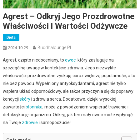
Agrest – Odkryj Jego Prozdrowotne
Właściwości I Wartości Odżywcze
Dieta
Buddhalounge.pl
2024-10-29
Agrest, często niedoceniany, to
owoc
, który zasługuje na
szczególną uwagę w kontekście zdrowia. Jego niezwykłe
właściwości prozdrowotne zyskują coraz większą popularność, a to
nie bez powodu. Wypełniony antyoksydantami, agrest nie tylko
wspiera układ odpornościowy, ale także przyczynia się do poprawy
kondycji
skóry
i zdrowia serca. Dodatkowo, dzięki wysokiej
zawartości
błonnika
, może z powodzeniem wspierać trawienie i
detoksykację organizmu. Odkryj, jak ten mały owoc może wpłynąć
na Twoje
zdrowie
i samopoczucie!