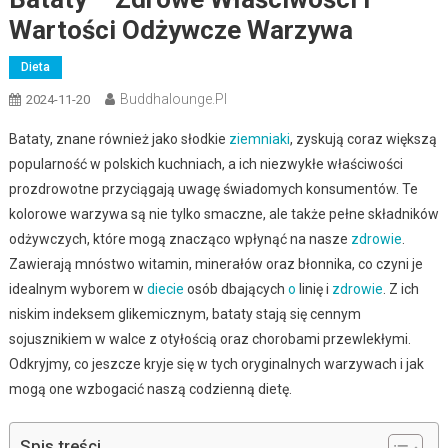
Wartości Odżywcze Warzywa
Dieta
Buddhalounge.pl
2024-11-20
Bataty, znane również jako słodkie
ziemniaki
, zyskują coraz większą
popularność w polskich kuchniach, a ich niezwykłe właściwości
prozdrowotne przyciągają uwagę świadomych konsumentów. Te
kolorowe warzywa są nie tylko smaczne, ale także pełne składników
odżywczych, które mogą znacząco wpłynąć na nasze
zdrowie
.
Zawierają mnóstwo witamin, minerałów oraz błonnika, co czyni je
idealnym wyborem w
diecie
osób dbających
o
linię i
zdrowie
. Z ich
niskim indeksem glikemicznym, bataty stają się cennym
sojusznikiem w walce z otyłością oraz chorobami przewlekłymi.
Odkryjmy, co jeszcze kryje się w tych oryginalnych warzywach i jak
mogą one wzbogacić naszą codzienną dietę.
Spis treści