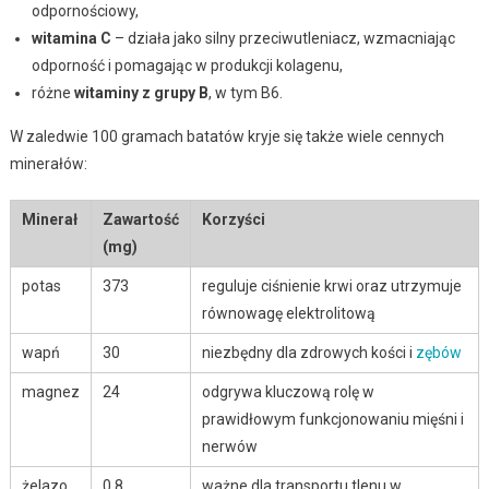
odpornościowy,
witamina C
– działa jako silny przeciwutleniacz, wzmacniając
odporność i pomagając w produkcji kolagenu,
różne
witaminy z grupy B
, w tym B6.
W zaledwie 100 gramach batatów kryje się także wiele cennych
minerałów:
Minerał
Zawartość
Korzyści
(mg)
potas
373
reguluje ciśnienie krwi oraz utrzymuje
równowagę elektrolitową
wapń
30
niezbędny dla zdrowych kości i
zębów
magnez
24
odgrywa kluczową rolę w
prawidłowym funkcjonowaniu mięśni i
nerwów
żelazo
0,8
ważne dla transportu tlenu w