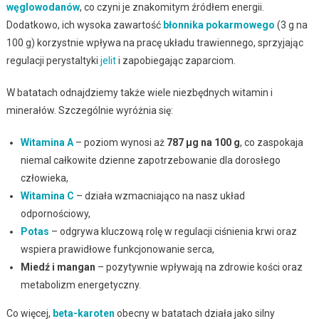
węglowodanów
, co czyni je znakomitym źródłem energii.
Dodatkowo, ich wysoka zawartość
błonnika pokarmowego
(3 g na
100 g) korzystnie wpływa na pracę układu trawiennego, sprzyjając
regulacji perystaltyki
jelit
i zapobiegając zaparciom.
W batatach odnajdziemy także wiele niezbędnych witamin i
minerałów. Szczególnie wyróżnia się:
Witamina A
– poziom wynosi aż
787 µg na 100 g
, co zaspokaja
niemal całkowite dzienne zapotrzebowanie dla dorosłego
człowieka,
Witamina C
– działa wzmacniająco na nasz układ
odpornościowy,
Potas
– odgrywa kluczową rolę w regulacji ciśnienia krwi oraz
wspiera prawidłowe funkcjonowanie serca,
Miedź i mangan
– pozytywnie wpływają na zdrowie kości oraz
metabolizm energetyczny.
Co więcej,
beta-karoten
obecny w batatach działa jako silny