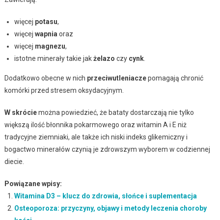
więcej
potasu
,
więcej
wapnia
oraz
więcej
magnezu
,
istotne minerały takie jak
żelazo
czy
cynk
.
Dodatkowo obecne w nich
przeciwutleniacze
pomagają chronić
komórki przed stresem oksydacyjnym.
W skrócie
można powiedzieć, że bataty dostarczają nie tylko
większą ilość błonnika pokarmowego oraz witamin A i E niż
tradycyjne ziemniaki, ale także ich niski indeks glikemiczny i
bogactwo minerałów czynią je zdrowszym wyborem w codziennej
diecie.
Powiązane wpisy:
Witamina D3 – klucz do zdrowia, słońce i suplementacja
Osteoporoza: przyczyny, objawy i metody leczenia choroby