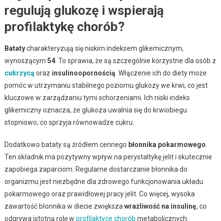
regulują glukozę i wspierają
profilaktykę chorób?
Bataty
charakteryzują się niskim indeksem glikemicznym,
wynoszącym
54
. To sprawia, że są szczególnie korzystne dla osób z
cukrzycą
oraz
insulinoopornością
. Włączenie ich do diety może
pomóc w utrzymaniu stabilnego poziomu glukozy we krwi, co jest
kluczowe w zarządzaniu tymi schorzeniami. Ich niski indeks
glikemiczny oznacza, że glukoza uwalnia się do krwiobiegu
stopniowo, co sprzyja równowadze cukru.
Dodatkowo bataty są źródłem cennego
błonnika pokarmowego
.
Ten składnik ma pozytywny wpływ na perystaltykę jelit i skutecznie
zapobiega zaparciom. Regularne dostarczanie błonnika do
organizmu jest niezbędne dla zdrowego funkcjonowania układu
pokarmowego oraz prawidłowej pracy jelit. Co więcej, wysoka
zawartość błonnika w diecie zwiększa
wrażliwość na insulinę
, co
odgrywa istotną rolę w
profilaktyce chorób
metabolicznych.