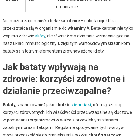
organizmie
Nie można zapomnieć o
beta-karotenie
– substancji, która
przekształca się w organizmie do
witaminy A
. Beta-karoten nie tylko
wspiera zdrowie
skóry
, ale również ma działanie wzmacniające na
nasz układ immunologiczny. Dzięki tym wartościowym składnikom
bataty są istotnym elementem zrównoważonej diety.
Jak bataty wpływają na
zdrowie: korzyści zdrowotne i
działanie przeciwzapalne?
Bataty
, znane również jako
słodkie
ziemniaki
, oferują szereg
korzyści zdrowotnych. Ich właściwości przeciwzapalne są kluczowe
w pomaganiu organizmowi w walce z przewlekłymi stanami
zapalnymi oraz infekcjami. Regularne spożywanie tych warzyw
może przyczynić się do zmniejszenia ryzyka
chorób sercowo-