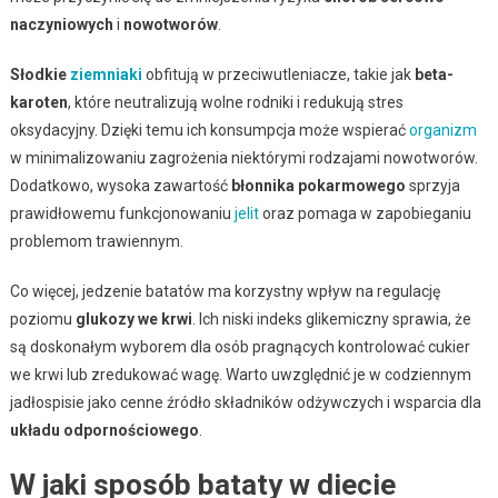
naczyniowych
i
nowotworów
.
Słodkie
ziemniaki
obfitują w przeciwutleniacze, takie jak
beta-
karoten
, które neutralizują wolne rodniki i redukują stres
oksydacyjny. Dzięki temu ich konsumpcja może wspierać
organizm
w minimalizowaniu zagrożenia niektórymi rodzajami nowotworów.
Dodatkowo, wysoka zawartość
błonnika pokarmowego
sprzyja
prawidłowemu funkcjonowaniu
jelit
oraz pomaga w zapobieganiu
problemom trawiennym.
Co więcej, jedzenie batatów ma korzystny wpływ na regulację
poziomu
glukozy we krwi
. Ich niski indeks glikemiczny sprawia, że
są doskonałym wyborem dla osób pragnących kontrolować cukier
we krwi lub zredukować wagę. Warto uwzględnić je w codziennym
jadłospisie jako cenne źródło składników odżywczych i wsparcia dla
układu odpornościowego
.
W jaki sposób bataty w diecie