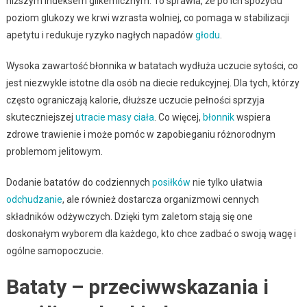
niższym indeksem glikemicznym. To sprawia, że po ich spożyciu
poziom glukozy we krwi wzrasta wolniej, co pomaga w stabilizacji
apetytu i redukuje ryzyko nagłych napadów
głodu
.
Wysoka zawartość błonnika w batatach wydłuża uczucie sytości, co
jest niezwykle istotne dla osób na diecie redukcyjnej. Dla tych, którzy
często ograniczają kalorie, dłuższe uczucie pełności sprzyja
skuteczniejszej
utracie masy ciała
. Co więcej,
błonnik
wspiera
zdrowe trawienie i może pomóc w zapobieganiu różnorodnym
problemom jelitowym.
Dodanie batatów do codziennych
posiłków
nie tylko ułatwia
odchudzanie
, ale również dostarcza organizmowi cennych
składników odżywczych. Dzięki tym zaletom stają się one
doskonałym wyborem dla każdego, kto chce zadbać o swoją wagę i
ogólne samopoczucie.
Bataty – przeciwwskazania i