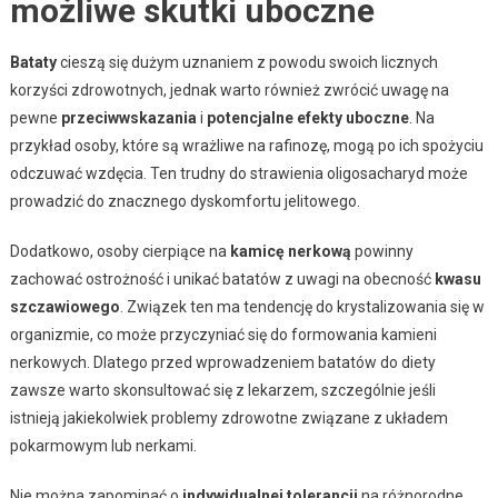
możliwe skutki uboczne
Bataty
cieszą się dużym uznaniem z powodu swoich licznych
korzyści zdrowotnych, jednak warto również zwrócić uwagę na
pewne
przeciwwskazania
i
potencjalne efekty uboczne
. Na
przykład osoby, które są wrażliwe na rafinozę, mogą po ich spożyciu
odczuwać wzdęcia. Ten trudny do strawienia oligosacharyd może
prowadzić do znacznego dyskomfortu jelitowego.
Dodatkowo, osoby cierpiące na
kamicę nerkową
powinny
zachować ostrożność i unikać batatów z uwagi na obecność
kwasu
szczawiowego
. Związek ten ma tendencję do krystalizowania się w
organizmie, co może przyczyniać się do formowania kamieni
nerkowych. Dlatego przed wprowadzeniem batatów do diety
zawsze warto skonsultować się z lekarzem, szczególnie jeśli
istnieją jakiekolwiek problemy zdrowotne związane z układem
pokarmowym lub nerkami.
Nie można zapominać o
indywidualnej tolerancji
na różnorodne