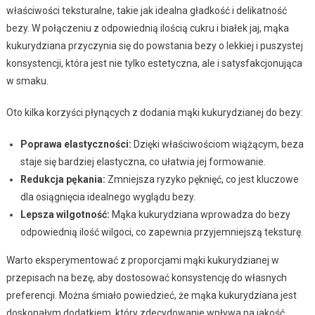
właściwości teksturalne, takie jak idealna gładkość i delikatność
bezy. W połączeniu z odpowiednią ilością cukru i białek jaj, mąka
kukurydziana przyczynia się do powstania bezy o lekkiej i puszystej
konsystencji, która jest nie tylko estetyczna, ale i satysfakcjonująca
w smaku.
Oto kilka korzyści płynących z dodania mąki kukurydzianej do bezy:
Poprawa elastyczności:
Dzięki właściwościom wiążącym, beza
staje się bardziej elastyczna, co ułatwia jej formowanie.
Redukcja pękania:
Zmniejsza ryzyko pęknięć, co jest kluczowe
dla osiągnięcia idealnego wyglądu bezy.
Lepsza wilgotność:
Mąka kukurydziana wprowadza do bezy
odpowiednią ilość wilgoci, co zapewnia przyjemniejszą teksturę.
Warto eksperymentować z proporcjami mąki kukurydzianej w
przepisach na bezę, aby dostosować konsystencję do własnych
preferencji. Można śmiało powiedzieć, że mąka kukurydziana jest
doskonałym dodatkiem, który zdecydowanie wpływa na jakość