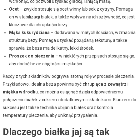
wchłonąć, co pozwoli uzyskać gładką, lśniącą masę.
Ocet
– zwykle stosuje się ocet winny lub sok z cytryny. Pomaga
on w stabilizacji białek, a także wpływa na ich sztywność, co jest
kluczowe dla chrupkości bezy.
Mąka kukurydziana
– dodawana w małych ilościach, wzmacnia
strukturę bezy. Pomaga uzyskać pożądaną teksturę, a także
sprawia, że beza ma delikatny, lekki środek.
Proszek do pieczenia
– w niektórych przepisach stosuje się go,
aby dodać bezie objętości i miękkości.
Każdy z tych składników odgrywa istotną rolę w procesie pieczenia.
Przykładowo, idealna beza powinna być
chrupiąca z zewnątrz
i
miękka w środku
, co można osiągnąć dzięki odpowiedniemu
połączeniu białek z cukrem i dodatkowymi składnikami. Kluczem do
sukcesu jest także technika ubijania białek oraz kontrola
temperatury pieczenia, aby uniknąć przypalenia.
Dlaczego białka jaj są tak