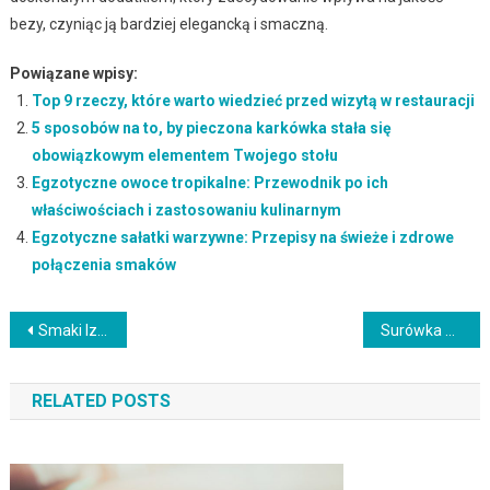
bezy, czyniąc ją bardziej elegancką i smaczną.
Powiązane wpisy:
Top 9 rzeczy, które warto wiedzieć przed wizytą w restauracji
5 sposobów na to, by pieczona karkówka stała się
obowiązkowym elementem Twojego stołu
Egzotyczne owoce tropikalne: Przewodnik po ich
właściwościach i zastosowaniu kulinarnym
Egzotyczne sałatki warzywne: Przepisy na świeże i zdrowe
połączenia smaków
Nawigacja
Smaki Izraela: Falafel, shakshuka i aromatyczne przyprawy
Surówka z buraków i ogórka z jogurtowym sosem czosnkowym: Odkryj lekką i orzeźwiającą kompozycję
wpisu
RELATED POSTS