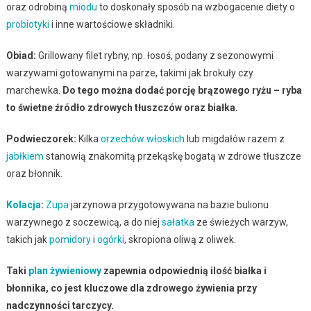
oraz odrobiną
miodu
to doskonały sposób na wzbogacenie diety o
probiotyki
i inne wartościowe składniki.
Obiad:
Grillowany filet rybny, np. łosoś, podany z sezonowymi
warzywami gotowanymi na parze, takimi jak brokuły czy
marchewka.
Do tego można dodać porcję brązowego ryżu – ryba
to świetne źródło zdrowych tłuszczów oraz białka.
Podwieczorek:
Kilka
orzechów włoskich
lub migdałów razem z
jabłkiem
stanowią znakomitą przekąskę bogatą w zdrowe tłuszcze
oraz błonnik.
Kolacja
:
Zupa
jarzynowa przygotowywana na bazie bulionu
warzywnego z soczewicą, a do niej
sałatka
ze świeżych warzyw,
takich jak
pomidory
i
ogórki
, skropiona oliwą z oliwek.
Taki
plan żywieniowy
zapewnia odpowiednią ilość białka i
błonnika, co jest kluczowe dla zdrowego żywienia przy
nadczynności tarczycy.