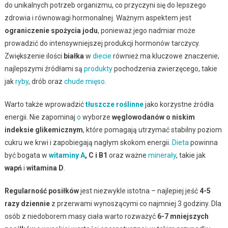
do unikalnych potrzeb organizmu, co przyczyni się do lepszego
zdrowia i równowagi hormonalnej. Ważnym aspektem jest
ograniczenie spożycia jodu
, ponieważ jego nadmiar może
prowadzić do intensywniejszej produkcji hormonów tarczycy.
Zwiększenie ilości
białka
w
diecie
również ma kluczowe znaczenie;
najlepszymi źródłami są
produkty
pochodzenia zwierzęcego, takie
jak
ryby
, drób oraz
chude mięso
.
Warto także wprowadzić
tłuszcze roślinne
jako korzystne źródła
energii. Nie zapominaj
o
wyborze
węglowodanów o niskim
indeksie glikemicznym
, które pomagają utrzymać stabilny poziom
cukru we krwi i zapobiegają nagłym skokom energii.
Dieta
powinna
być bogata w
witaminy A
, C i B1
oraz ważne
minerały
, takie jak
wapń
i
witamina D
.
Regularność posiłków
jest niezwykle istotna – najlepiej jeść
4-5
razy dziennie
z przerwami wynoszącymi co najmniej 3 godziny. Dla
osób z niedoborem masy ciała warto rozważyć
6-7 mniejszych