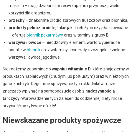
makrela – mają działanie przeciwzapalne i przynoszą wiele
korzyści dla organizmu,
orzechy
– znakomite źródło zdrowych tłuszczów oraz błonnika,
produkty pełnoziarniste
, takie jak chleb żytni czy płatki owsiane
– oferują
błonnik pokarmowy
oraz witaminy z grupy B,
warzywa i owoce
– nieodzowny element, warto wybierać te
bogate w
błonnik
oraz witaminy i minerały, szczególnie zielone
warzywa i owoce jagodowe.
Nie możemy zapominać o
wapniu
i
witaminie D
, które znajdziemy w
produktach nabiałowych (chudym lub półtłustym) oraz w niektórych
gatunkach ryb. Regularne spożywanie tych składników może
znacząco wpłynąć na samopoczucie osób z
nadczynnością
tarczycy
. Wprowadzenie tych zaleceń do codziennej diety może
przynieść pozytywne efekty!
Niewskazane produkty spożywcze