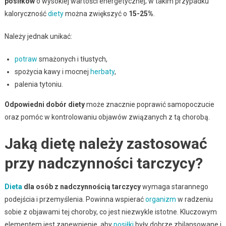
posiłków
o wysokiej wartości energetycznej; w takim przypadku
kaloryczność
diety
można zwiększyć o
15-25%
.
Należy jednak unikać:
potraw
smażonych i tłustych,
spożycia kawy i mocnej
herbaty
,
palenia tytoniu.
Odpowiedni dobór diety
może znacznie poprawić samopoczucie
oraz pomóc w kontrolowaniu objawów związanych z tą chorobą.
Jaką dietę należy zastosować
przy nadczynności tarczycy?
Dieta
dla osób z nadczynnością tarczycy
wymaga starannego
podejścia i przemyślenia. Powinna wspierać
organizm
w radzeniu
sobie z objawami tej choroby, co jest niezwykle istotne. Kluczowym
elementem jest zapewnienie, aby
posiłki
były dobrze zbilansowane i