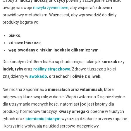
Osoby z
nadczynnością tarczycy
powinny szczególnie zwracać
uwagę na swoje
nawyki żywieniowe
, aby wspierać zdrowie i
prawidłowy metabolizm. Ważne jest, aby wprowadzić do diety
produkty bogate w:
białko
,
zdrowe tłuszcze
,
węglowodany o niskim indeksie glikemicznym
.
Doskonałym źródłem białka są chude mięsa, takie jak
kurczak
czy
indyk
,
ryby
oraz
rośliny strączkowe
. Zdrowe tłuszcze z kolei
znajdziemy w
awokado
,
orzechach
i
oliwie z oliwek
.
Nie można zapominać o
minerałach
oraz
witaminach
, które
odgrywają kluczową rolę w diecie. Wapń i witamina D są niezbędne
dla utrzymania mocnych kości, natomiast
jod
jest istotny dla
produkcji hormonów tarczycy.
Kwasy omega-3
obecne w tłustych
rybach oraz
siemieniu lnianym
wykazują działanie przeciwzapalne
i korzystnie wpływają na układ sercowo-naczyniowy.