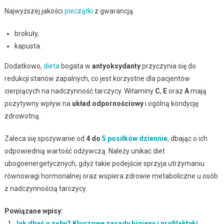
Najwyższej jakości
pieczątki
z gwarancją.
brokuły,
kapusta.
Dodatkowo,
dieta
bogata w
antyoksydanty
przyczynia się do
redukcji stanów zapalnych, co jest korzystne dla pacjentów
cierpiących na nadczynność tarczycy. Witaminy
C
,
E
oraz
A
mają
pozytywny wpływ na
układ odpornościowy
i ogólną kondycję
zdrowotną.
Zaleca się spożywanie od
4 do
5 posiłków dziennie
, dbając o ich
odpowiednią wartość odżywczą. Należy unikać diet
ubogoenergetycznych, gdyż takie podejście sprzyja utrzymaniu
równowagi hormonalnej oraz wspiera zdrowie metaboliczne u osób
z nadczynnością tarczycy.
Powiązane wpisy:
Jak dbać o zęby? Kluczowe zasady higieny i profilaktyki