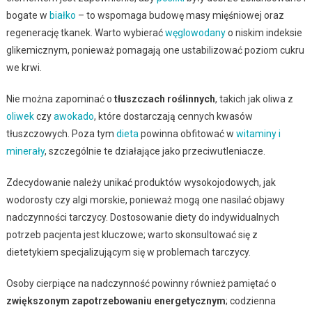
bogate w
białko
– to wspomaga budowę masy mięśniowej oraz
regenerację tkanek. Warto wybierać
węglowodany
o niskim indeksie
glikemicznym, ponieważ pomagają one ustabilizować poziom cukru
we krwi.
Nie można zapominać o
tłuszczach roślinnych
, takich jak oliwa z
oliwek
czy
awokado
, które dostarczają cennych kwasów
tłuszczowych. Poza tym
dieta
powinna obfitować w
witaminy i
minerały
, szczególnie te działające jako przeciwutleniacze.
Zdecydowanie należy unikać produktów wysokojodowych, jak
wodorosty czy algi morskie, ponieważ mogą one nasilać objawy
nadczynności tarczycy. Dostosowanie diety do indywidualnych
potrzeb pacjenta jest kluczowe; warto skonsultować się z
dietetykiem specjalizującym się w problemach tarczycy.
Osoby cierpiące na nadczynność powinny również pamiętać o
zwiększonym zapotrzebowaniu energetycznym
; codzienna