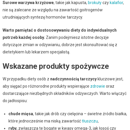
Surowe warzywa krzyżowe
, takie jak kapusta,
brokuły
czy
kalafior
,
nie są zalecane ze względu na zawartość goitrogenów
utrudniających syntezę hormonów tarczycy.
Warto pamiętać o dostosowywaniu diety do indywidualnych
potrzeb każdej osoby.
Zanim podejmiesz istotne decyzje
dotyczące zmian w odżywianiu, dobrze jest skonsultować się z
dietetykiem lub lekarzem specjalistą.
Wskazane produkty spożywcze
W przypadku diety osób z
nadczynnością tarczycy
kluczowe jest,
aby sięgać po różnorodne produkty wspierające
zdrowie
oraz
dostarczające niezbędnych składników odżywczych. Warto włączyć
do jadłospisu:
chude mięsa
, takie jak drób czy cielęcina – świetne źródło białka,
które jednocześnie ma niską zawartość
tłuszczu
,
ryby
, zwłaszcza te bogate w kwasy omega-3, jak łosoś czy