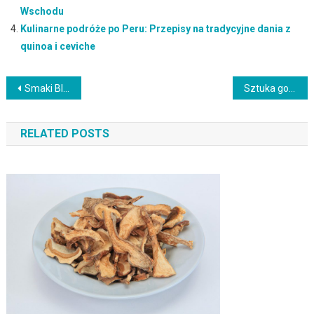
Wschodu
Kulinarne podróże po Peru: Przepisy na tradycyjne dania z
quinoa i ceviche
Nawigacja
Smaki Bliskiego Wschodu: Poznaj aromatyczne przyprawy i pikantne dania
Sztuka gotowania hindusko-pakistańska: Biryani, tandoori i aromatyczne curry
wpisu
RELATED POSTS