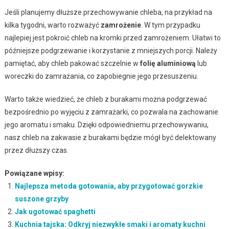
Jeśli planujemy dłuższe przechowywanie chleba, na przykład na
kilka tygodni, warto rozważyć
zamrożenie
. W tym przypadku
najlepiej jest pokroić chleb na kromki przed zamrożeniem. Ułatwi to
późniejsze podgrzewanie i korzystanie z mniejszych porcji. Należy
pamiętać, aby chleb pakować szczelnie w
folię aluminiową
lub
woreczki do zamrażania, co zapobiegnie jego przesuszeniu.
Warto także wiedzieć, że chleb z burakami można podgrzewać
bezpośrednio po wyjęciu z zamrażarki, co pozwala na zachowanie
jego aromatu i smaku. Dzięki odpowiedniemu przechowywaniu,
nasz chleb na zakwasie z burakami będzie mógł być delektowany
przez dłuższy czas.
Powiązane wpisy:
Najlepsza metoda gotowania, aby przygotować gorzkie
suszone grzyby
Jak ugotować spaghetti
Kuchnia tajska: Odkryj niezwykłe smaki i aromaty kuchni