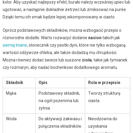
kolor. Aby uzyskać najlepszy efekt, buraki należy wcześniej upiec lub
ugotować, a następnie dokładnie zetrzeć lub zmiksować na purée.
Dzięki temu ich smak będzie lepiej wkomponowany w ciasto.
Oprócz podstawowych składników, można wzbogacić przepis o
różnorodne dodatki. Warto rozważyć dodanie
nasion
takich jak
siemię lniane
, słonecznik czy pestki dyni, które nie tylko wzbogacą
wartości odżywcze chleba, ale także dodadzą mu chrupkości.
Można również dodać świeże lub suszone
zioła
, takie jak tymianek
czy rozmaryn, aby nadać bochenkowi dodatkowego aromatu.
Składnik
Opis
Rola w przepisie
Mąka
Podstawowy składnik,
Tworzy strukturę
na ogół pszennna lub
ciasta.
żytnia.
Woda
Do aktywacji zakwasu i
Nieodzowna do
połączenia składników.
uzyskania