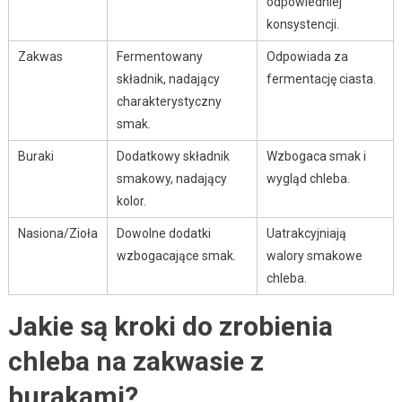
odpowiedniej
konsystencji.
Zakwas
Fermentowany
Odpowiada za
składnik, nadający
fermentację ciasta.
charakterystyczny
smak.
Buraki
Dodatkowy składnik
Wzbogaca smak i
smakowy, nadający
wygląd chleba.
kolor.
Nasiona/Zioła
Dowolne dodatki
Uatrakcyjniają
wzbogacające smak.
walory smakowe
chleba.
Jakie są kroki do zrobienia
chleba na zakwasie z
burakami?