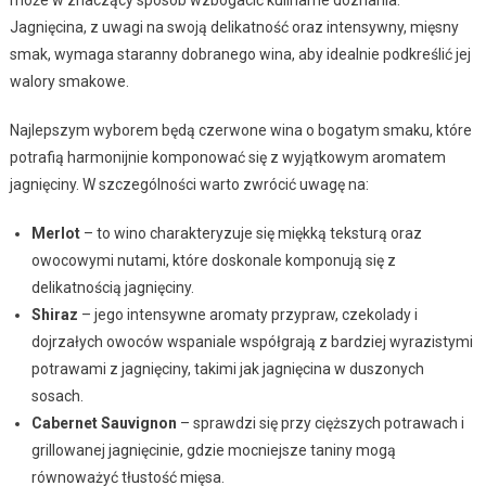
może w znaczący sposób wzbogacić kulinarne doznania.
Jagnięcina, z uwagi na swoją delikatność oraz intensywny, mięsny
smak, wymaga staranny dobranego wina, aby idealnie podkreślić jej
walory smakowe.
Najlepszym wyborem będą czerwone wina o bogatym smaku, które
potrafią harmonijnie komponować się z wyjątkowym aromatem
jagnięciny. W szczególności warto zwrócić uwagę na:
Merlot
– to wino charakteryzuje się miękką teksturą oraz
owocowymi nutami, które doskonale komponują się z
delikatnością jagnięciny.
Shiraz
– jego intensywne aromaty przypraw, czekolady i
dojrzałych owoców wspaniale współgrają z bardziej wyrazistymi
potrawami z jagnięciny, takimi jak jagnięcina w duszonych
sosach.
Cabernet Sauvignon
– sprawdzi się przy cięższych potrawach i
grillowanej jagnięcinie, gdzie mocniejsze taniny mogą
równoważyć tłustość mięsa.