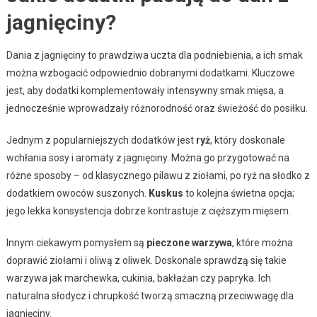
jagnięciny?
Dania z jagnięciny to prawdziwa uczta dla podniebienia, a ich smak
można wzbogacić odpowiednio dobranymi dodatkami. Kluczowe
jest, aby dodatki komplementowały intensywny smak mięsa, a
jednocześnie wprowadzały różnorodność oraz świeżość do posiłku.
Jednym z popularniejszych dodatków jest
ryż
, który doskonale
wchłania sosy i aromaty z jagnięciny. Można go przygotować na
różne sposoby – od klasycznego pilawu z ziołami, po ryż na słodko z
dodatkiem owoców suszonych.
Kuskus
to kolejna świetna opcja;
jego lekka konsystencja dobrze kontrastuje z cięższym mięsem.
Innym ciekawym pomysłem są
pieczone warzywa
, które można
doprawić ziołami i oliwą z oliwek. Doskonale sprawdzą się takie
warzywa jak marchewka, cukinia, bakłażan czy papryka. Ich
naturalna słodycz i chrupkość tworzą smaczną przeciwwagę dla
jagnięciny.