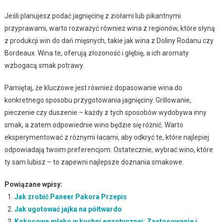
Jeśli planujesz podać jagnięcinę z ziołami lub pikantnymi
przyprawami, warto rozważyć również wina z regionów, które słyną
z produkcji win do dań mięsnych, takie jak wina z Doliny Rodanu czy
Bordeaux. Wina te, oferują złożoność i głębię, a ich aromaty
wzbogacą smak potrawy.
Pamiętaj, że kluczowe jest również dopasowanie wina do
konkretnego sposobu przygotowania jagnięciny. Grillowanie,
pieczenie czy duszenie – każdy z tych sposobów wydobywa inny
smak, a zatem odpowiednie wino będzie się różnić. Warto
eksperymentować z różnymi łacami, aby odkryć te, które najlepiej
odpowiadają twoim preferencjom. Ostatecznie, wybrać wino, które
ty sam lubisz – to zapewni najlepsze doznania smakowe.
Powiązane wpisy:
Jak zrobić Paneer Pakora Przepis
Jak ugotować jajka na półtwardo
Kokosowe mleko w kuchni egzotycznej: Zastosowanie i