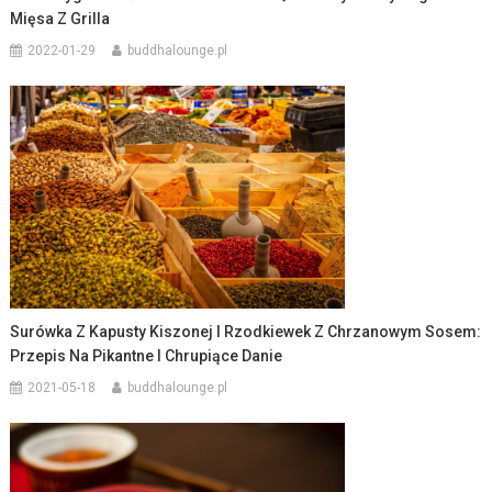
Mięsa Z Grilla
2022-01-29
buddhalounge.pl
Surówka Z Kapusty Kiszonej I Rzodkiewek Z Chrzanowym Sosem:
Przepis Na Pikantne I Chrupiące Danie
2021-05-18
buddhalounge.pl