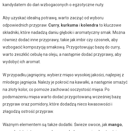
kandydatem do dań wzbogaconych o egzotyczne nuty.
Aby uzyskać idealną potrawę, warto zacząć od wyboru
odpowiednich przypraw.
Curry
,
kurkuma
i
kolendra
to kluczowe
składniki, które nadadzą daniu głęboki i aromatyczny smak. Można
również dodać inne przyprawy, takie jak imbir czy czosnek, aby
wzbogacić kompozycję smakową. Przygotowując bazę do curry,
warto zeszklić cebulę na oleju, a następnie dodać przyprawy, aby
wydobyć ich aromat.
W przypadku jagnięciny, wybierz mięso wysokiej jakości, najlepiej z
młodego jagnięcia. Należy je pokroić na kawałki, a następnie smażyć
na złoty kolor, co pomoże zachować soczystość mięsa. Po
podsmażeniu mięsa warto dodać przygotowaną wcześniej bazę
przypraw oraz pomidory, które dodadzą nieco kwasowości i
złagodzą ostrość przypraw.
Ważnym elementem są także dodatki. Świeże owoce, jak
mango
,