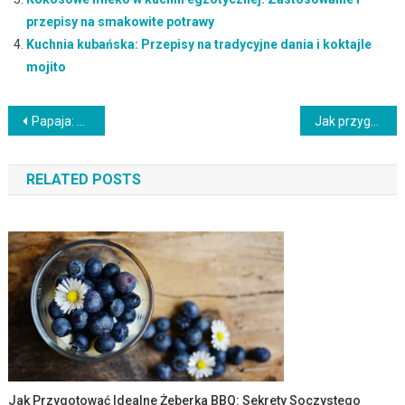
przepisy na smakowite potrawy
Kuchnia kubańska: Przepisy na tradycyjne dania i koktajle
mojito
Nawigacja
Papaja: Egzotyczne owoce i ciekawe przepisy kulinarne z ich udziałem
Jak przygotować smakowitego łososia z grilla: Przepis na zdrowe danie z ryby
wpisu
RELATED POSTS
Jak Przygotować Idealne Żeberka BBQ: Sekrety Soczystego