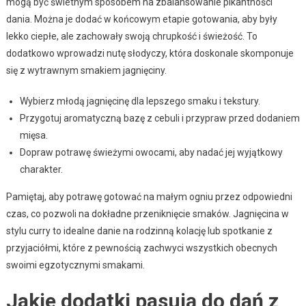
mogą być świetnym sposobem na zbalansowanie pikantności
dania. Można je dodać w końcowym etapie gotowania, aby były
lekko ciepłe, ale zachowały swoją chrupkość i świeżość. To
dodatkowo wprowadzi nutę słodyczy, która doskonale skomponuje
się z wytrawnym smakiem jagnięciny.
Wybierz młodą jagnięcinę dla lepszego smaku i tekstury.
Przygotuj aromatyczną bazę z cebuli i przypraw przed dodaniem
mięsa.
Dopraw potrawę świeżymi owocami, aby nadać jej wyjątkowy
charakter.
Pamiętaj, aby potrawę gotować na małym ogniu przez odpowiedni
czas, co pozwoli na dokładne przeniknięcie smaków. Jagnięcina w
stylu curry to idealne danie na rodzinną kolację lub spotkanie z
przyjaciółmi, które z pewnością zachwyci wszystkich obecnych
swoimi egzotycznymi smakami.
Jakie dodatki pasują do dań z