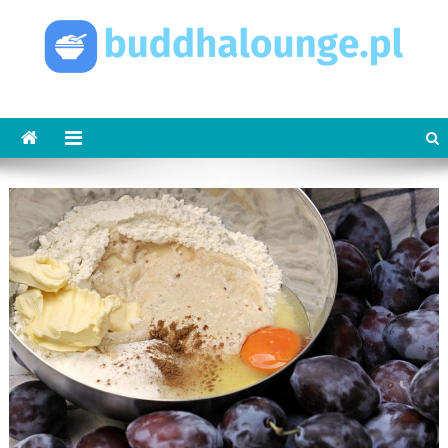
Skip
to
content
buddhalounge.pl
buddha lounge