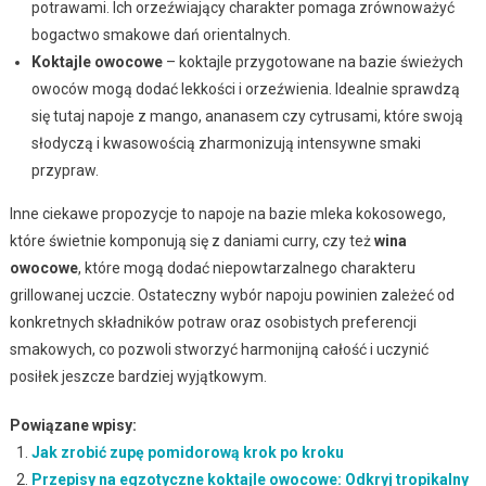
potrawami. Ich orzeźwiający charakter pomaga zrównoważyć
bogactwo smakowe dań orientalnych.
Koktajle owocowe
– koktajle przygotowane na bazie świeżych
owoców mogą dodać lekkości i orzeźwienia. Idealnie sprawdzą
się tutaj napoje z mango, ananasem czy cytrusami, które swoją
słodyczą i kwasowością zharmonizują intensywne smaki
przypraw.
Inne ciekawe propozycje to napoje na bazie mleka kokosowego,
które świetnie komponują się z daniami curry, czy też
wina
owocowe
, które mogą dodać niepowtarzalnego charakteru
grillowanej uczcie. Ostateczny wybór napoju powinien zależeć od
konkretnych składników potraw oraz osobistych preferencji
smakowych, co pozwoli stworzyć harmonijną całość i uczynić
posiłek jeszcze bardziej wyjątkowym.
Powiązane wpisy:
Jak zrobić zupę pomidorową krok po kroku
Przepisy na egzotyczne koktajle owocowe: Odkryj tropikalny