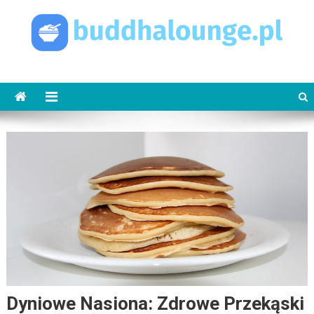
Skip
to
content
buddhalounge.pl
buddha lounge
Dyniowe Nasiona: Zdrowe Przekąski