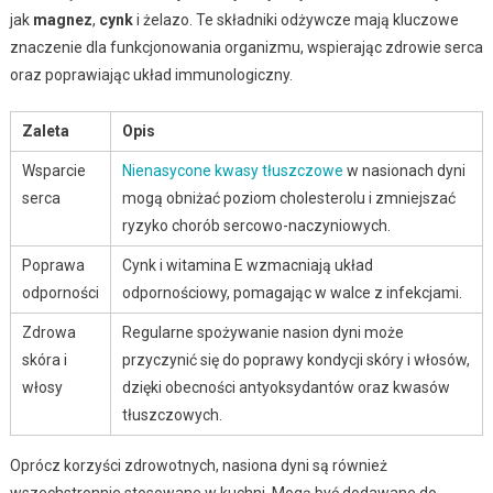
jak
magnez
,
cynk
i żelazo. Te składniki odżywcze mają kluczowe
znaczenie dla funkcjonowania organizmu, wspierając zdrowie serca
oraz poprawiając układ immunologiczny.
Zaleta
Opis
Wsparcie
Nienasycone kwasy tłuszczowe
w nasionach dyni
serca
mogą obniżać poziom cholesterolu i zmniejszać
ryzyko chorób sercowo-naczyniowych.
Poprawa
Cynk i witamina E wzmacniają układ
odporności
odpornościowy, pomagając w walce z infekcjami.
Zdrowa
Regularne spożywanie nasion dyni może
skóra i
przyczynić się do poprawy kondycji skóry i włosów,
włosy
dzięki obecności antyoksydantów oraz kwasów
tłuszczowych.
Oprócz korzyści zdrowotnych, nasiona dyni są również