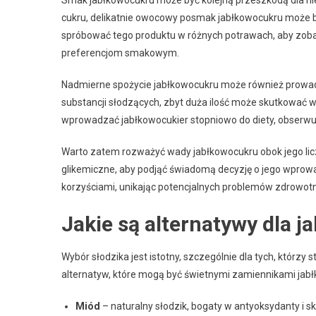
cukru, delikatnie owocowy posmak jabłkowocukru może by
spróbować tego produktu w różnych potrawach, aby zoba
preferencjom smakowym.
Nadmierne spożycie jabłkowocukru może również prowad
substancji słodzących, zbyt duża ilość może skutkować w
wprowadzać jabłkowocukier stopniowo do diety, obserwuj
Warto zatem rozważyć wady jabłkowocukru obok jego liczn
glikemiczne, aby podjąć świadomą decyzję o jego wprowa
korzyściami, unikając potencjalnych problemów zdrowot
Jakie są alternatywy dla 
Wybór słodzika jest istotny, szczególnie dla tych, którzy 
alternatyw, które mogą być świetnymi zamiennikami jabłk
Miód
– naturalny słodzik, bogaty w antyoksydanty i s