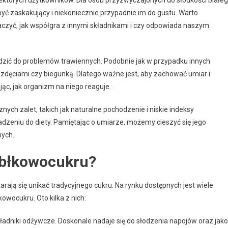
ć zaskakujący i niekoniecznie przypadnie im do gustu. Warto
czyć, jak współgra z innymi składnikami i czy odpowiada naszym
zić do problemów trawiennych. Podobnie jak w przypadku innych
zdęciami czy biegunką. Dlatego ważne jest, aby zachować umiar i
ąc, jak organizm na niego reaguje.
ych zalet, takich jak naturalne pochodzenie i niskie indeksy
dzeniu do diety. Pamiętając o umiarze, możemy cieszyć się jego
nych.
jabłkowocukru?
starają się unikać tradycyjnego cukru. Na rynku dostępnych jest wiele
owocukru. Oto kilka z nich:
kładniki odżywcze. Doskonale nadaje się do słodzenia napojów oraz jako