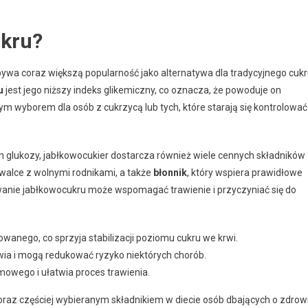
ukru?
bywa coraz większą popularność jako alternatywa dla tradycyjnego cuk
u
jest jego niższy indeks glikemiczny, co oznacza, że powoduje on
ym wyborem dla osób z cukrzycą lub tych, które starają się kontrolować
glukozy, jabłkowocukier dostarcza również wiele cennych składników
walce z wolnymi rodnikami, a także
błonnik
, który wspiera prawidłowe
nie jabłkowocukru może wspomagać trawienie i przyczyniać się do
owanego, co sprzyja stabilizacji poziomu cukru we krwi.
ia i mogą redukować ryzyko niektórych chorób.
mowego i ułatwia proces trawienia.
coraz częściej wybieranym składnikiem w diecie osób dbających o zdrow