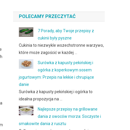
POLECAMY PRZECZYTAĆ
7 Porady, aby Twoje przepisy z
cukinii były pyszne
Cukinia to niezwykle wszechstronne warzywo,
e
które może zagościć w każdej …
ch
Surówka z kapusty pekińskiej i
ogórka z koperkowym sosem
jogurtowym: Przepis na lekkie i chrupiące
danie
Surówka z kapusty pekińskiej i ogórka to
idealna propozycja na …
za
Najlepsze przepisy na grillowane
dania z owoców morza: Soczyste i
smakowite dania z rusztu
em