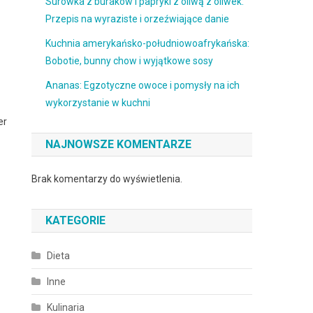
Surówka z buraków i papryki z oliwą z oliwek:
Przepis na wyraziste i orzeźwiające danie
Kuchnia amerykańsko-południowoafrykańska:
Bobotie, bunny chow i wyjątkowe sosy
Ananas: Egzotyczne owoce i pomysły na ich
wykorzystanie w kuchni
er
NAJNOWSZE KOMENTARZE
Brak komentarzy do wyświetlenia.
KATEGORIE
Dieta
Inne
Kulinaria