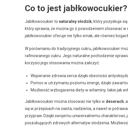
Co to jest jabłkowocukier?
Jabłkowocukier to
naturalny słodzik
, który pozyskuje s
który sprawia, że można go z powodzeniem stosować w r
jabłkowocukier oferuje nie tylko smak, ale również boga
W porównaniu do tradycyjnego cukru, jabłkowocukier moż
rafinowanego cukru. Jego naturalne pochodzenie sprawia
korzyści jego stosowania można zaliczyć:
Wspieranie zdrowia serca dzięki obecności antyoksyd
Pomoc w utrzymaniu poziomu energii, dzięki zawarto
Możliwość wzbogacenia diety w witaminy, takie jak wit
Jabłkowocukier można stosować nie tylko w
deserach
, 
się w przepisach na ciasta, nadzienia, a nawet w potra
przypraw. Dzięki swojemu uniwersalnemu charakterowi, 
poszukujących zdrowych alternatyw słodzenia. Możliwoś