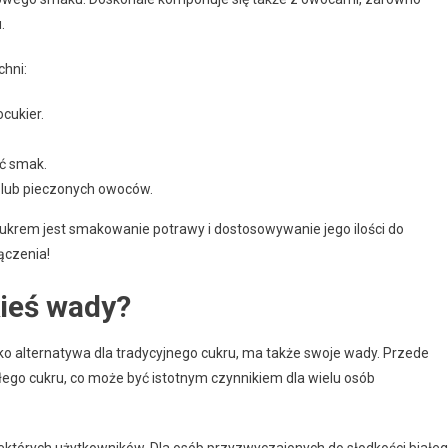
.
chni:
cukier.
ić smak.
h lub pieczonych owoców.
ukrem jest smakowanie potrawy i dostosowywanie jego ilości do
ączenia!
kieś wady?
ako alternatywa dla tradycyjnego cukru, ma także swoje wady. Przede
ego cukru, co może być istotnym czynnikiem dla wielu osób
ektórych użytkowników. Dla osób przyzwyczajonych do słodkości białe