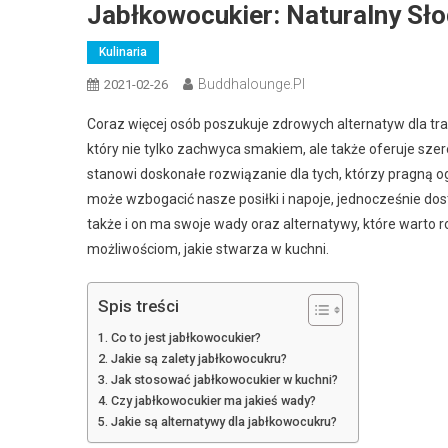
Jabłkowocukier: Naturalny Sło
Kulinaria
Buddhalounge.pl
2021-02-26
Coraz więcej osób poszukuje zdrowych alternatyw dla trad
który nie tylko zachwyca smakiem, ale także oferuje sz
stanowi doskonałe rozwiązanie dla tych, którzy pragną o
może wzbogacić nasze posiłki i napoje, jednocześnie do
także i on ma swoje wady oraz alternatywy, które warto 
możliwościom, jakie stwarza w kuchni.
Spis treści
Co to jest jabłkowocukier?
Jakie są zalety jabłkowocukru?
Jak stosować jabłkowocukier w kuchni?
Czy jabłkowocukier ma jakieś wady?
Jakie są alternatywy dla jabłkowocukru?