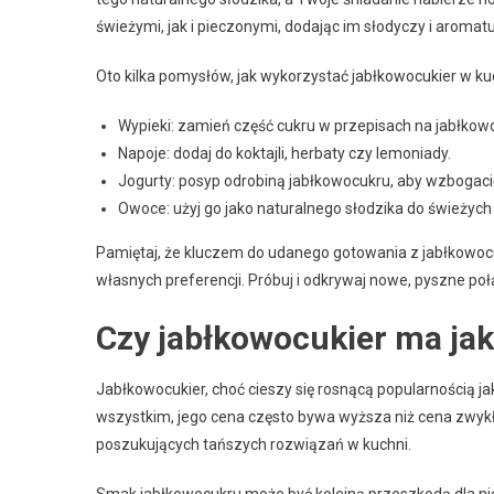
świeżymi, jak i pieczonymi, dodając im słodyczy i aromatu
Oto kilka pomysłów, jak wykorzystać jabłkowocukier w ku
Wypieki: zamień część cukru w przepisach na jabłkowo
Napoje: dodaj do koktajli, herbaty czy lemoniady.
Jogurty: posyp odrobiną jabłkowocukru, aby wzbogac
Owoce: użyj go jako naturalnego słodzika do świeżyc
Pamiętaj, że kluczem do udanego gotowania z jabłkowoc
własnych preferencji. Próbuj i odkrywaj nowe, pyszne poł
Czy jabłkowocukier ma ja
Jabłkowocukier, choć cieszy się rosnącą popularnością j
wszystkim, jego cena często bywa wyższa niż cena zwykł
poszukujących tańszych rozwiązań w kuchni.
Smak jabłkowocukru może być kolejną przeszkodą dla ni