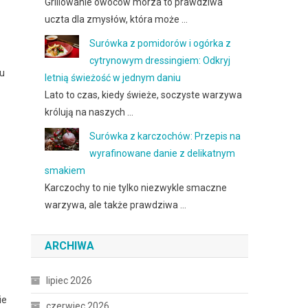
Grillowanie owoców morza to prawdziwa
uczta dla zmysłów, która może …
Surówka z pomidorów i ogórka z
cytrynowym dressingiem: Odkryj
ru
letnią świeżość w jednym daniu
Lato to czas, kiedy świeże, soczyste warzywa
królują na naszych …
Surówka z karczochów: Przepis na
wyrafinowane danie z delikatnym
smakiem
Karczochy to nie tylko niezwykle smaczne
warzywa, ale także prawdziwa …
ARCHIWA
lipiec 2026
ie
czerwiec 2026