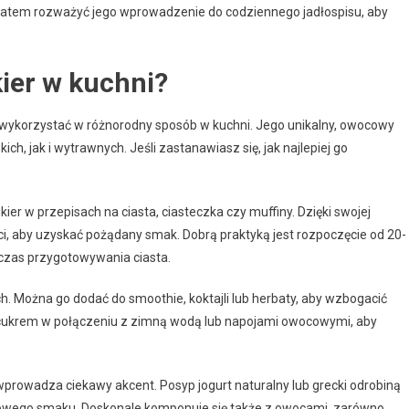
o zatem rozważyć jego wprowadzenie do codziennego jadłospisu, aby
ier w kuchni?
 wykorzystać w różnorodny sposób w kuchni. Jego unikalny, owocowy
ch, jak i wytrawnych. Jeśli zastanawiasz się, jak najlepiej go
er w przepisach na ciasta, ciasteczka czy muffiny. Dzięki swojej
ści, aby uzyskać pożądany smak. Dobrą praktyką jest rozpoczęcie od 20-
czas przygotowywania ciasta.
. Można go dodać do smoothie, koktajli lub herbaty, aby wzbogacić
ocukrem w połączeniu z zimną wodą lub napojami owocowymi, aby
prowadza ciekawy akcent. Posyp jogurt naturalny lub grecki odrobiną
 nowego smaku. Doskonale komponuje się także z owocami, zarówno