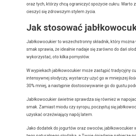
oraz tych, którzy chcą ograniczyć spożycie cukru. Wart
cieszyć się zdrowszym stylem życia.
Jak stosować jabłkowocuk
Jabłkowocukier to wszechstronny składnik, który można
smak sprawia, że idealnie nadaje się zarówno do dań słodki
wykorzystać, oto kilka pomysłów.
W wypiekach jabłkowocukier może zastąpić tradycyjny cuki
intensywnej słodyczy, wystarczy użyć go w mniejszej ilo
30% mniej, a następnie dostosowywanie go do gustu pod
Jabłkowocukier świetnie sprawdza się również w napojach
smak. Zamiast miodu czy syropu, poczęstuj się jabłkow
uzyskać orzeźwiający napój latem.
Jako dodatek do jogurtów oraz owoców, jabłkowocukier w
tego naturalnego słodzika, a Twoje śniadanie nabierze