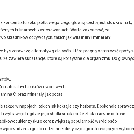
ię z koncentratu soku jabłkowego. Jego główną cechą jest
słodki smak
,
óżnych kulinarnych zastosowaniach. Warto zaznaczyć, że
ctwo składników odżywczych, takich jak
witaminy
i
minerały
.
e być zdrowszą alternatywą dla osób, które pragną ograniczyć spożyci
, że zawiera substancje, które są korzystne dla organizmu. Do główny
antów.
ści naturalnych cukrów owocowych.
amina C, oraz minerały, jak potas.
ale także w napojach, takich jak koktajle czy herbata. Doskonale sprawd
wach wytrawnych, gdzie jego słodki smak może zbalansować ostrość
jabłkowocukier zyskuje coraz większą popularność wśród osób
ć wprowadzenia go do codziennej diety czyni go interesującym wybor