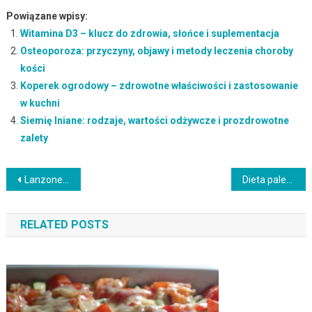
Powiązane wpisy:
Witamina D3 – klucz do zdrowia, słońce i suplementacja
Osteoporoza: przyczyny, objawy i metody leczenia choroby
kości
Koperek ogrodowy – zdrowotne właściwości i zastosowanie
w kuchni
Siemię lniane: rodzaje, wartości odżywcze i prozdrowotne
zalety
Nawigacja
Lanzones – tropikalny owoc pełen zdrowotnych korzyści
Dieta paleo: zasady, korzyści i przykładowy jadłospis
wpisu
RELATED POSTS