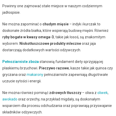
Powinny one zajmować stałe miejsce w naszym codziennym
jadłospisie.
Nie można zapominać o
chudym mięsie
– indyk i kurczak to
doskonałe źródła białka, które wspierają budowę mięśni. Również
ryby bogate w kwasy omega-3
, takie jak łosoś, są znakomitym
wyborem.
Niskotłuszczowe produkty mleczne
oraz jaja
dostarczają dodatkowych wartości odżywczych.
Pełnoziarniste zboża
stanowią fundament diety sprzyjającej
płaskiemu brzuchowi.
Pieczywo razowe
, kasze takie jak quinoa czy
gryczana oraz
makarony
pełnoziarniste zapewniają długotrwałe
uczucie sytości i energii.
Nie można również pominąć
zdrowych tłuszczy
– oliwa z
oliwek
,
awokado
oraz orzechy, na przykład migdały, są doskonałym
wsparciem dla procesu odchudzania oraz poprawiają przyswajanie
składników odżywczych.