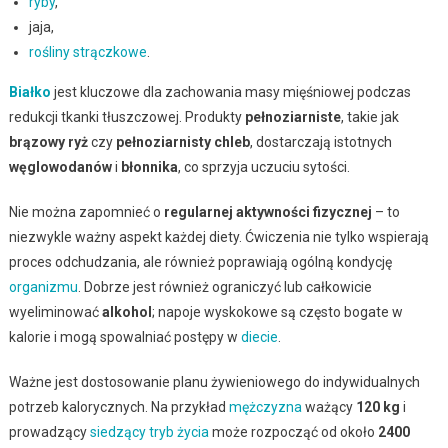
ryby
,
jaja,
rośliny strączkowe
.
Białko
jest kluczowe dla zachowania masy mięśniowej podczas
redukcji tkanki tłuszczowej. Produkty
pełnoziarniste
, takie jak
brązowy ryż
czy
pełnoziarnisty chleb
, dostarczają istotnych
węglowodanów
i
błonnika
, co sprzyja uczuciu sytości.
Nie można zapomnieć o
regularnej aktywności fizycznej
– to
niezwykle ważny aspekt każdej diety. Ćwiczenia nie tylko wspierają
proces odchudzania, ale również poprawiają ogólną kondycję
organizmu
. Dobrze jest również ograniczyć lub całkowicie
wyeliminować
alkohol
; napoje wyskokowe są często bogate w
kalorie i mogą spowalniać postępy w
diecie
.
Ważne jest dostosowanie planu żywieniowego do indywidualnych
potrzeb kalorycznych. Na przykład
mężczyzna
ważący
120 kg
i
prowadzący
siedzący tryb życia
może rozpocząć od około
2400