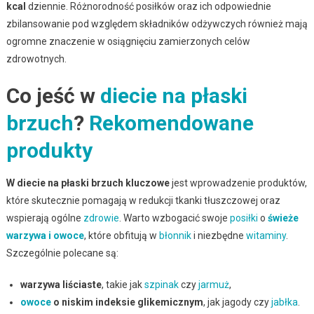
kcal
dziennie. Różnorodność posiłków oraz ich odpowiednie
zbilansowanie pod względem składników odżywczych również mają
ogromne znaczenie w osiągnięciu zamierzonych celów
zdrowotnych.
Co jeść w
diecie na płaski
brzuch
?
Rekomendowane
produkty
W diecie na płaski brzuch kluczowe
jest wprowadzenie produktów,
które skutecznie pomagają w redukcji tkanki tłuszczowej oraz
wspierają ogólne
zdrowie
. Warto wzbogacić swoje
posiłki
o
świeże
warzywa i owoce
, które obfitują w
błonnik
i niezbędne
witaminy
.
Szczególnie polecane są:
warzywa liściaste
, takie jak
szpinak
czy
jarmuż
,
owoce
o niskim indeksie glikemicznym
, jak jagody czy
jabłka
.