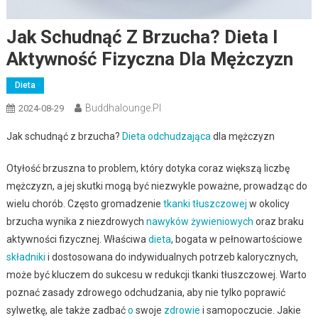
Jak Schudnąć Z Brzucha? Dieta I
Aktywność Fizyczna Dla Mężczyzn
Dieta
Buddhalounge.pl
2024-08-29
Jak schudnąć z brzucha?
Dieta odchudzająca
dla mężczyzn
Otyłość brzuszna to problem, który dotyka coraz większą liczbę
mężczyzn, a jej skutki mogą być niezwykle poważne, prowadząc do
wielu chorób. Często gromadzenie
tkanki tłuszczowej
w okolicy
brzucha wynika z niezdrowych
nawyków żywieniowych
oraz braku
aktywności fizycznej. Właściwa
dieta
, bogata w pełnowartościowe
składniki
i dostosowana do indywidualnych potrzeb kalorycznych,
może być kluczem do sukcesu w redukcji tkanki tłuszczowej. Warto
poznać zasady zdrowego odchudzania, aby nie tylko poprawić
sylwetkę, ale także zadbać
o
swoje
zdrowie
i samopoczucie. Jakie