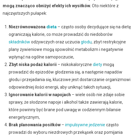
mogą znacząco obniżyć efekty ich wysiłków.
Oto niektóre z
najczęstszych pułapek:
Niezrównoważona
dieta
– często osoby decydujące się na dietę
ograniczają kalorie, co może prowadzić do niedoborów
składników
odżywczych oraz uczucia
głodu
, zbyt restrykcyjne
plany żywieniowe mogą spowolnić metabolizm i negatywnie
wpłynąć na ogólne samopoczucie,
Zbyt niska podaż kalorii
– niskokaloryczne
diety
mogą
prowadzić do epizodów głodzenia się, a następnie napadów
głodu i przejadania się, kluczowe jest dostarczanie organizmowi
odpowiedniej ilości energii, aby uniknąć takich sytuacji,
Ignorowanie kalorii w napojach
– wiele osób nie zdaje sobie
sprawy, że słodzone napoje i alkohol także zawierają kalorie,
które powinny być brane pod uwagę w codziennym bilansie
energetycznym,
Brak planowania posiłków
–
impulsywne jedzenie
często
prowadzi do wyboru niezdrowych przekąsek oraz pomijania