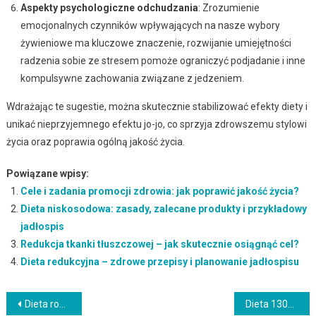
Aspekty psychologiczne odchudzania
: Zrozumienie
emocjonalnych czynników wpływających na nasze wybory
żywieniowe ma kluczowe znaczenie, rozwijanie umiejętności
radzenia sobie ze stresem pomoże ograniczyć podjadanie i inne
kompulsywne zachowania związane z jedzeniem.
Wdrażając te sugestie, można skutecznie stabilizować efekty diety i
unikać nieprzyjemnego efektu jo-jo, co sprzyja zdrowszemu stylowi
życia oraz poprawia ogólną jakość życia.
Powiązane wpisy:
Cele i zadania promocji zdrowia: jak poprawić jakość życia?
Dieta niskosodowa: zasady, zalecane produkty i przykładowy
jadłospis
Redukcja tkanki tłuszczowej – jak skutecznie osiągnąć cel?
Dieta redukcyjna – zdrowe przepisy i planowanie jadłospisu
Nawigacja
Dieta rozdzielna – zasady, korzyści i wpływ na zdrowie
Dieta 1300 kcal – zasady, efekty i przykładowy jadłospis