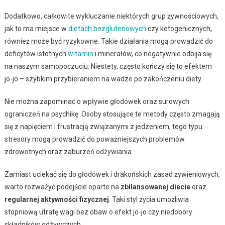
Dodatkowo, całkowite wykluczanie niektórych grup żywnościowych,
jak to ma miejsce w
dietach bezglutenowych
czy ketogenicznych,
również może być ryzykowne. Takie działania mogą prowadzić do
deficytów istotnych
witamin
i minerałów, co negatywnie odbija się
na naszym samopoczuciu. Niestety, często kończy się to efektem
jo-jo – szybkim przybieraniem na wadze po zakończeniu diety.
Nie można zapominać o wpływie głodówek oraz surowych
ograniczeń na psychikę. Osoby stosujące te metody często zmagają
się z napięciem i frustracją związanymi z jedzeniem, tego typu
stresory mogą prowadzić do poważniejszych problemów
zdrowotnych oraz zaburzeń odżywiania.
Zamiast uciekać się do głodówek i drakońskich zasad żywieniowych,
warto rozważyć podejście oparte na
zbilansowanej diecie
oraz
regularnej aktywności fizycznej
. Taki styl życia umożliwia
stopniową utratę wagi bez obaw o efekt jo-jo czy niedobory
składników odżywczych.