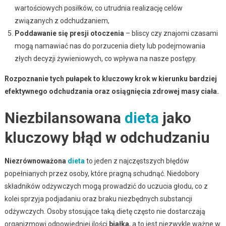
wartościowych posiłków, co utrudnia realizację celów
związanych z odchudzaniem,
Poddawanie się presji otoczenia
– bliscy czy znajomi czasami
mogą namawiać nas do porzucenia diety lub podejmowania
złych decyzji żywieniowych, co wpływa na nasze postępy.
Rozpoznanie tych pułapek to kluczowy krok w kierunku bardziej
efektywnego odchudzania oraz osiągnięcia zdrowej masy ciała.
Niezbilansowana
dieta
jako
kluczowy błąd w odchudzaniu
Niezrównoważona
dieta
to jeden z najczęstszych błędów
popełnianych przez osoby, które pragną schudnąć. Niedobory
składników odżywczych mogą prowadzić do uczucia głodu, co z
kolei sprzyja podjadaniu oraz braku niezbędnych substancji
odżywczych. Osoby stosujące taką dietę często nie dostarczają
organizmowi odpowiedniej ilości
białka
, a to jest niezwykle ważne w