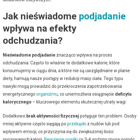
Jak nieświadome
podjadanie
wpływa na efekty
odchudzania?
Nieświadome podjadanie
znacząco wpływa na proces
odchudzania. Często to właśnie te dodatkowe kalorie, które
konsumujemy w ciągu dnia, a które nie są uwzględniane w planie
diety, hamują nasze postępy w redukcji masy ciała. Tego typu
nawyki mogą prowadzić do przekroczenia zapotrzebowania
energetycznego
organizmu
, co uniemożliwia osiągnięcie
deficytu
kalorycznego
– kluczowego elementu skutecznej utraty wagi.
Dodatkowo
brak aktywności fizycznej
potęguje ten problem. Osoby
mniej aktywne często sięgają po
przekąski
z nudów lub pod
wpływem emocji, co przyczynia się do zwiększonej ilości
spożywanych kalorii.
Regularne posiłki
co 3-4 godziny mogą pomóc