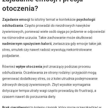
otoczenia?
Zajadanie emocji
to istotny temat w kontekście
psychologii
odchudzania
. Często prowadzi do niezdrowych nawyków
żywieniowych, ponieważ wiele osób sięga po jedzenie w odpowiedzi
na różnorodne uczucia. Takie zachowanie może skutkować
nadmiernym spożyciem kalorii
, zwłaszcza gdy emocje takie jak
stres, smutek czy nawet radość wywołują niekontrolowane
podjadanie.
Również
wpływ otoczenia
jest znaczący podczas procesu
odchudzania. Oczekiwania ze strony rodziny i przyjaciół mogą
generować dodatkowy stres, co z kolei utrudnia podejmowanie
zdrowych decyzji żywieniowych. Zbyt wysokie wymagania
dotyczące tempa utraty wagi często prowadzą do frustracji, a
czasem nawet do porzucenia diety.
Brak cierpliwości
to kolejny czynnik, który może przeszkadzać w