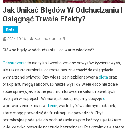
Jak Unikać Błędów W Odchudzaniu I
Osiągnąć Trwałe Efekty?
Dieta
Buddhalounge.pl
2024-10-16
Główne błędy w odchudzaniu – co warto wiedzieć?
Odchudzanie
to nie tylko kwestia zmiany nawyków żywieniowych,
ale także zrozumienia, co może nas zniechęcić do osiągnięcia
wymarzonej sylwetki. Czy wiesz, że niezbilansowana
dieta
oraz
brak planu mogą sabotować nasze wysiłki? Wiele osób nie zdaje
sobie sprawy, jak istotne jest monitorowanie kalorii, nawet tych
ukrytych w napojach. W miarę jak podejmujemy decyzje
o
wprowadzeniu zmian w
diecie
, warto być świadomym pułapek,
które mogą prowadzić do frustracji i niepowodzeń. Zbyt
restrykcyjne podejście do odchudzania często kończy się efektem
jo-jo, co tylko potęguje poczucie bezradności. Przyjrzyjmy się zatem