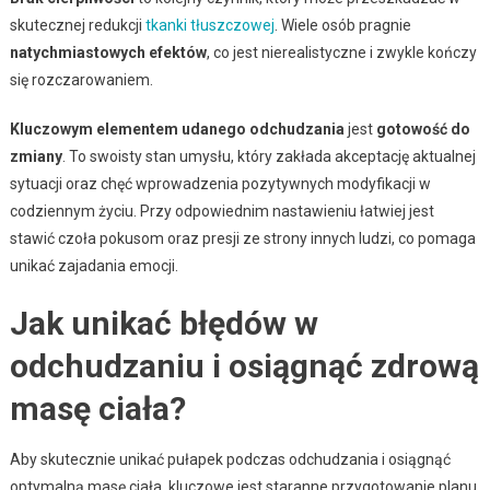
skutecznej redukcji
tkanki tłuszczowej
. Wiele osób pragnie
natychmiastowych efektów
, co jest nierealistyczne i zwykle kończy
się rozczarowaniem.
Kluczowym elementem udanego odchudzania
jest
gotowość do
zmiany
. To swoisty stan umysłu, który zakłada akceptację aktualnej
sytuacji oraz chęć wprowadzenia pozytywnych modyfikacji w
codziennym życiu. Przy odpowiednim nastawieniu łatwiej jest
stawić czoła pokusom oraz presji ze strony innych ludzi, co pomaga
unikać zajadania emocji.
Jak unikać błędów w
odchudzaniu i osiągnąć zdrową
masę ciała?
Aby skutecznie unikać pułapek podczas odchudzania i osiągnąć
optymalną masę ciała, kluczowe jest staranne przygotowanie planu