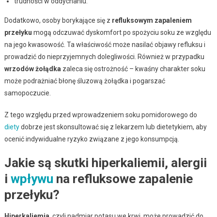
trudności w oddychaniu.
Dodatkowo, osoby borykające się z
refluksowym zapaleniem
przełyku
mogą odczuwać dyskomfort po spożyciu soku ze względu
na jego kwasowość. Ta właściwość może nasilać objawy refluksu i
prowadzić do nieprzyjemnych dolegliwości. Również w przypadku
wrzodów żołądka
zaleca się ostrożność – kwaśny charakter soku
może podrażniać błonę śluzową żołądka i pogarszać
samopoczucie.
Z tego względu przed wprowadzeniem soku pomidorowego do
diety
dobrze jest skonsultować się z lekarzem lub dietetykiem, aby
ocenić indywidualne ryzyko związane z jego konsumpcją.
Jakie są skutki hiperkaliemii, alergii
i
wpływu
na refluksowe zapalenie
przełyku?
Hiperkaliemia
, czyli nadmiar potasu we krwi, może prowadzić do