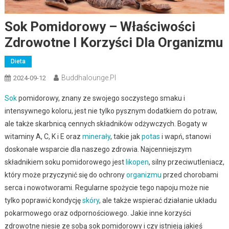
Sok Pomidorowy – Właściwości
Zdrowotne I Korzyści Dla Organizmu
Dieta
Buddhalounge.pl
2024-09-12
Sok
pomidorowy, znany ze swojego soczystego smaku i
intensywnego koloru, jest nie tylko pysznym dodatkiem do potraw,
ale także skarbnicą cennych składników odżywczych. Bogaty w
witaminy A, C, K i E oraz
minerały
, takie jak
potas
i wapń, stanowi
doskonałe wsparcie dla naszego zdrowia. Najcenniejszym
składnikiem soku pomidorowego jest
likopen
, silny przeciwutleniacz,
który może przyczynić się do ochrony
organizmu
przed chorobami
serca i nowotworami. Regularne spożycie tego napoju może nie
tylko poprawić kondycję
skóry
, ale także wspierać działanie układu
pokarmowego oraz odpornościowego. Jakie inne korzyści
zdrowotne niesie ze sobą sok pomidorowy i czy istnieją jakieś