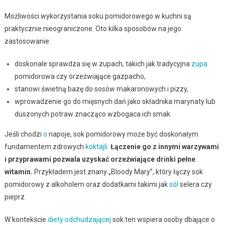
Możliwości wykorzystania soku pomidorowego w kuchni są
praktycznie nieograniczone. Oto kilka sposobów na jego
zastosowanie:
doskonale sprawdza się w zupach, takich jak tradycyjna
zupa
pomidorowa czy orzeźwiające gazpacho,
stanowi świetną bazę do sosów makaronowych i pizzy,
wprowadzenie go do mięsnych dań jako składnika marynaty lub
duszonych potraw znacząco wzbogaca ich smak.
Jeśli chodzi
o
napoje, sok pomidorowy może być doskonałym
fundamentem zdrowych
koktajli
.
Łączenie go z innymi warzywami
i przyprawami pozwala uzyskać orzeźwiające drinki pełne
witamin.
Przykładem jest znany „Bloody Mary”, który łączy sok
pomidorowy z alkoholem oraz dodatkami takimi jak
sól
selera czy
pieprz.
W kontekście
diety odchudzającej
sok ten wspiera osoby dbające o