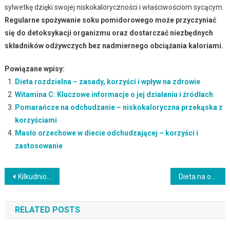
sylwetkę dzięki swojej niskokaloryczności i właściwościom sycącym.
Regularne spożywanie soku pomidorowego może przyczyniać
się do detoksykacji organizmu oraz dostarczać niezbędnych
składników odżywczych bez nadmiernego obciążania kaloriami.
Powiązane wpisy:
Dieta rozdzielna – zasady, korzyści i wpływ na zdrowie
Witamina C: Kluczowe informacje o jej działaniu i źródłach
Pomarańcze na odchudzanie – niskokaloryczna przekąska z
korzyściami
Masło orzechowe w diecie odchudzającej – korzyści i
zastosowanie
Nawigacja
Kilkudniowa dieta odchudzająca – skuteczne metody i zasady
Dieta na obniżenie cholesterolu: co jeść i czego unikać?
wpisu
RELATED POSTS