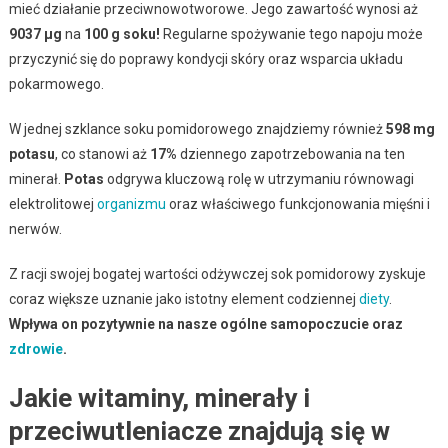
mieć działanie przeciwnowotworowe. Jego zawartość wynosi aż
9037 µg
na
100 g soku!
Regularne spożywanie tego napoju może
przyczynić się do poprawy kondycji skóry oraz wsparcia układu
pokarmowego.
W jednej szklance soku pomidorowego znajdziemy również
598 mg
potasu
, co stanowi aż
17%
dziennego zapotrzebowania na ten
minerał.
Potas
odgrywa kluczową rolę w utrzymaniu równowagi
elektrolitowej
organizmu
oraz właściwego funkcjonowania mięśni i
nerwów.
Z racji swojej bogatej wartości odżywczej sok pomidorowy zyskuje
coraz większe uznanie jako istotny element codziennej
diety
.
Wpływa on pozytywnie na nasze ogólne samopoczucie oraz
zdrowie
.
Jakie witaminy, minerały i
przeciwutleniacze znajdują się w