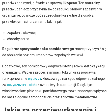
przeciwzapalnymi, głównie za sprawą
likopenu
. Ten naturalny
przeciwutleniacz przyczynia się do redukcji stanów zapalnych w
organizmie, co może być szczególnie korzystne dla osób z
przewlekłymi schorzeniami, takimi jak:
zapalenie stawów,
choroby serca.
Regularne spożywanie soku pomidorowego
może przyczynić się
do obniżenia poziomu markerów zapalnych we krwi.
Dodatkowo, sok pomidorowy odgrywa istotną rolę w
detoksykacji
organizmu
. Wspiera proces eliminacji toksyn oraz poprawia
funkcjonowanie
wątroby
, kluczowego narządu odpowiedzialnego
za
oczyszczanie ciała
z szkodliwych substancji. Dzięki tym
właściwościom picie soku pomidorowego może znacząco wpłynąć
na nasze ogólne samopoczucie oraz
zdrowie metaboliczne
.
Jakie są przeciwwskazania i