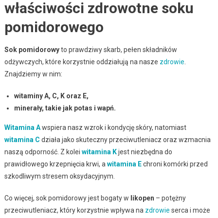
właściwości zdrowotne soku
pomidorowego
Sok pomidorowy
to prawdziwy skarb, pełen składników
odżywczych, które korzystnie oddziałują na nasze
zdrowie
.
Znajdziemy w nim:
witaminy A, C, K oraz E,
minerały, takie jak potas i wapń.
Witamina A
wspiera nasz wzrok i kondycję skóry, natomiast
witamina C
działa jako skuteczny przeciwutleniacz oraz wzmacnia
naszą odporność. Z kolei
witamina K
jest niezbędna do
prawidłowego krzepnięcia krwi, a
witamina E
chroni komórki przed
szkodliwym stresem oksydacyjnym.
Co więcej, sok pomidorowy jest bogaty w
likopen
– potężny
przeciwutleniacz, który korzystnie wpływa na
zdrowie
serca i może