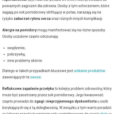
poważnych zagrożeń dla zdrowia. Osoby z tym schorzeniem, które
sięgają po sok pomidorowy obfitujący w potas, narażają się na
ryzyko
zaburzeń rytmu serca
oraz różnych innych komplikacji.
Alergie na pomidory
mogą manifestować się na różne sposoby.
Osoby uczulone często odczuwają:
swędzenie,
pokrzywkę,
inne problemy skórne.
Dlatego w takich przypadkach kluczowe jest
unikanie produktów
zawierających te
owoce
.
Refluksowe zapalenie przełyku
to kolejny problem zdrowotny, który
może być zaostrzany przez sok pomidorowy. Jego kwasowość
często prowadzi do
zgagi
i
nieprzyjemnego dyskomfortu
u osób
borykających się z tą dolegliwością. W związku z tym warto poradzić
się lekarza przed włączeniem soku pomidorowego do swojej
diety
w